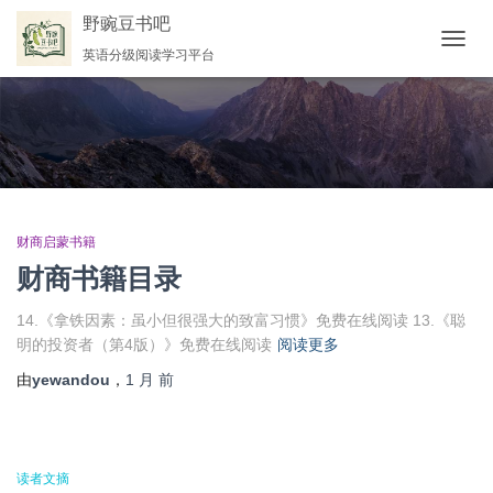
野豌豆书吧
英语分级阅读学习平台
切
换
导
航
财商启蒙书籍
财商书籍目录
14.《拿铁因素：虽小但很强大的致富习惯》免费在线阅读 13.《聪
明的投资者（第4版）》免费在线阅读
阅读更多
由
yewandou
，
1 月
前
读者文摘