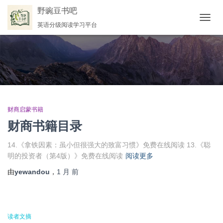
野豌豆书吧
英语分级阅读学习平台
切
换
导
航
财商启蒙书籍
财商书籍目录
14.《拿铁因素：虽小但很强大的致富习惯》免费在线阅读 13.《聪
明的投资者（第4版）》免费在线阅读
阅读更多
由
yewandou
，
1 月
前
读者文摘