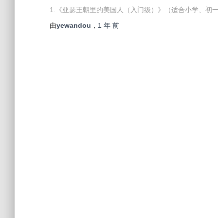
1.《亚瑟王朝里的美国人（入门级）》（适合小学、初一
由
yewandou
，
1 年
前