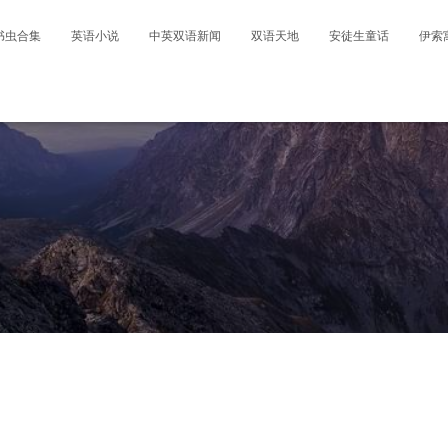
书虫合集
英语小说
中英双语新闻
双语天地
安徒生童话
伊索