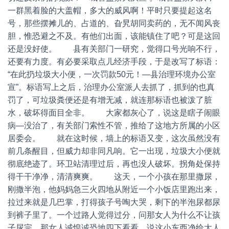
一群黑着脸的大盖帽，多大的威风啊！平时只要提起这名
号，那些摆摊儿的、占道的、旮旯胡同卖药的，无不闻风丧
胆，惟恐避之不及。有他们出面，该能镇住了吧？可是这回
还是没好使。 县有关部门一研究，觉得口号光响不行，
还要有力度。有必要采取点儿经济手段，于是改写了标语：
“在此扔垃圾大小便，一次罚款50元！—县治理环境办公室
宣”。标语写上之后，治理办公室派人去抓了，抓到的也真
罚了，可垃圾粪便还是有增无减，就连那标语也被泼了脏
水，破坏得面目全非。 大家都灰心了，说这是瞎子闹眼
病—没治了，有关部门索性不管，推给了这地方所属的小区
居委会。 就在这时候，墙上的标语又变，这次虽然没有
前几条醒目，但威力却非同凡响。它一出现，垃圾大小便就
彻底绝迹了。环卫站清理过后，再也没人破坏。拐角处保持
得干干净净，清清爽爽。 这天，一个小孩在那里撒尿，
刚撒半泡，他妈妈急三火四地从附近一个小饭店里跑出来，
拉过来就是几巴掌，打得孩子号啕大哭，剩下的半泡尿都尿
到裤子里了。一个过路人觉得过分，问那女人为什么不让孩
子尿完。那女人诚惶诚恐地四下看看，说这小东西净给大人