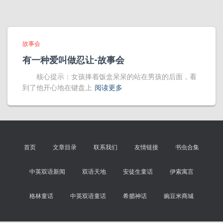
故事会
有一种爱叫做忍让-故事会
核心提示：女孩捧着饭盒呆呆的站在男孩的后面，看
到了他开心地在键盘上
阅读更多
首页
文章目录
联系我们
友情链接
书虫合集
中英双语新闻
双语天地
安徒生童话
伊索寓言
格林童话
中英双语童话
希腊神话
豌豆米商城