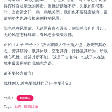
得挥棹奋起最强的搏击。当挫折接连不断，失败如影随形
时，当命运之门一扇一扇地关闭，我们也不要轻言放弃，最
后的努力也许会换来别样的风景。
阳光总在风雨后。无论黑夜多么漫长，朝阳总会冉冉升起，
无论风雪怎样肆虐，春风总会缓缓吹拂。
正如《孟子-告子下》“故天将降大任于斯人也，必先苦其心
志，劳其筋骨，饿其体肤，空乏其身，行拂乱其所为，所以
动心忍性，曾益其所不能。”这是千古名句，也成了人在逆
境中最常用的自我励志之语。
请不要轻言放弃!
战胜别人,首先要战胜自己!一生要牢记!
分类：
励志鸡汤
Tags:
励志
励志鸡汤