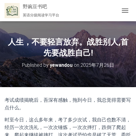
野豌豆书吧
英语分级阅读学习平台
切
换
导
航
人生，不要轻言放弃。战胜别人,首
先要战胜自己!
Published by
yewandou
on
2025年7月26日
考试成绩揭晓后，吾深有感触，拖到今日，我总觉得需要写
点什么。
时至今日，这么多年来，考了多少次试，我自己也数不清，
经历一次次洗礼，一次次锤炼，一次次摔打，跌倒了爬起
来，爬起来继续被摔打，这次考试恐怕也是破了天荒，委托