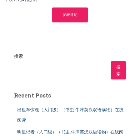
搜索
搜
索
Recent Posts
出租车惊魂（入门级）（书虫.牛津英汉双语读物）在线
阅读
明星记者（入门级）（书虫.牛津英汉双语读物）在线阅