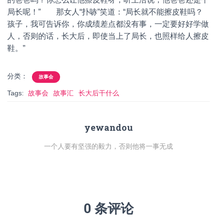
局长呢！” 那女人“扑哧”笑道：“局长就不能擦皮鞋吗？
孩子，我可告诉你，你成绩差点都没有事，一定要好好学做
人，否则的话，长大后，即使当上了局长，也照样给人擦皮
鞋。”
分类：
故事会
Tags:
故事会
故事汇
长大后干什么
yewandou
一个人要有坚强的毅力，否则他将一事无成
0 条评论