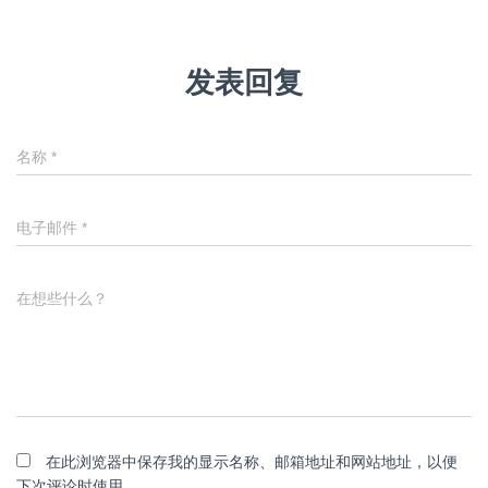
发表回复
名称
*
电子邮件
*
在想些什么？
在此浏览器中保存我的显示名称、邮箱地址和网站地址，以便
下次评论时使用。