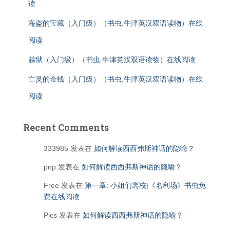
读
海盗的宝藏（入门级）（书虫.牛津英汉双语读物）在线
阅读
越狱（入门级）（书虫.牛津英汉双语读物）在线阅读
亡灵的金钱（入门级）（书虫.牛津英汉双语读物）在线
阅读
Recent Comments
333985
发表在
如何解读西西弗斯神话的隐喻？
pnp
发表在
如何解读西西弗斯神话的隐喻？
Free
发表在
第一章: 小姐们离校|《名利场》书虫免
费在线阅读
Pics
发表在
如何解读西西弗斯神话的隐喻？