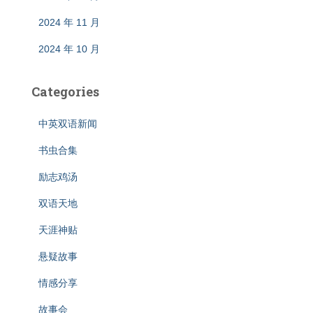
2024 年 11 月
2024 年 10 月
Categories
中英双语新闻
书虫合集
励志鸡汤
双语天地
天涯神贴
悬疑故事
情感分享
故事会