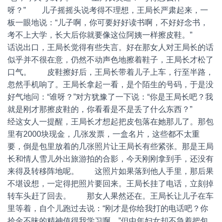
呀？” 儿子摇摇头说考得不理想，王局长严肃起来，一
板一眼地说：“儿子啊，你可要好好读书啊，不好好念书，
考不上大学，长大后你就要像这位阿姨一样擦皮鞋。”
话说出口，王局长觉得有些失言。好在那女人对王局长的话
似乎并不很在意，仍然不动声色地擦着鞋子，王局长才松了
口气。 皮鞋擦好后，王局长带着儿子上车，行至半路，
忽然手机响了。王局长拿起一看，是个陌生的号码，于是没
好气地问：“谁呀？”对方犹豫了一下说：“你是王局长吧？我
就是刚才那擦皮鞋的，你看看是不是丢了什么东西？”
经这女人一提醒，王局长才想起把皮包落在她那儿了。那包
里有2000块现金，几张发票，一盒名片，这些都不太重
要，倒是包里放着的几张照片让王局长有些紧张。那是王局
长和情人雪儿外出旅游拍的合影，今天刚刚拿到手，还没有
来得及转移阵地呢。 这照片如果落到他人手里，那后果
不堪设想，一定得把照片要回来。王局长挂了电话，立刻掉
转车头赶了回去。 那女人果然还在。王局长让儿子在车
里等着，自个儿跑过去说：“刚才是你给我打的电话吧？你
拾金不昧的精神值得我学习啊。”但中年妇女却不急着把包