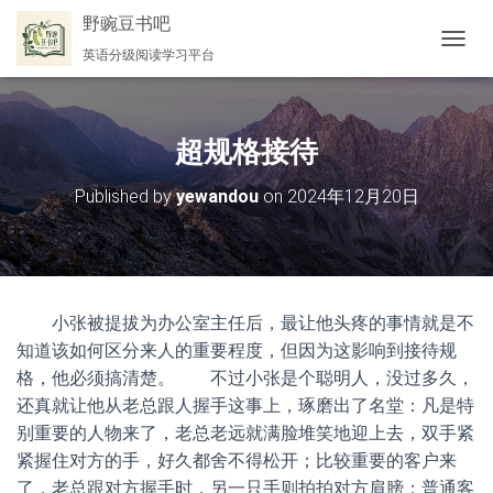
野豌豆书吧
英语分级阅读学习平台
切
换
导
航
超规格接待
Published by
yewandou
on
2024年12月20日
小张被提拔为办公室主任后，最让他头疼的事情就是不
知道该如何区分来人的重要程度，但因为这影响到接待规
格，他必须搞清楚。 不过小张是个聪明人，没过多久，
还真就让他从老总跟人握手这事上，琢磨出了名堂：凡是特
别重要的人物来了，老总老远就满脸堆笑地迎上去，双手紧
紧握住对方的手，好久都舍不得松开；比较重要的客户来
了，老总跟对方握手时，另一只手则拍拍对方肩膀；普通客