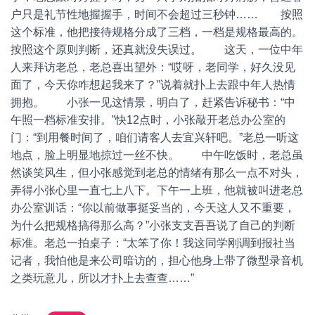
户只是礼节性地握握手，时间不会超过三秒钟…… 按照
这个标准，他把接待规格分成了三档，一档是规格最高的。
按照这个原则判断，还真就没失误过。 这天，一位中年
人来拜访老总，老总喜出望外：“哎呀，老同学，好久没见
面了，今天你咋想起我来了？”说着就扑上去跟中年人热情
拥抱。 小张一见这情景，明白了，赶紧告诉秘书：“中
午照一档标准安排。”快12点时，小张敲开老总办公室的
门：“到用餐时间了，咱们请客人去宜兴轩吧。”老总一听这
地点，脸上明显地掠过一丝不快。 中午吃饭时，老总虽
然谈笑风生，但小张感觉到老总的情绪有那么一点不对头，
弄得小张心里一直七上八下。下午一上班，他就被叫进老总
办公室训话：“你以前做事挺妥当的，今天这人又不重要，
为什么把规格搞得那么高？”小张支支吾吾说了自己的判断
标准。老总一拍桌子：“太笨了你！我这同学刚调到报社当
记者，我怕他是来公司暗访的，担心他身上带了微型录音机
之类玩意儿，所以才扑上去查查……”