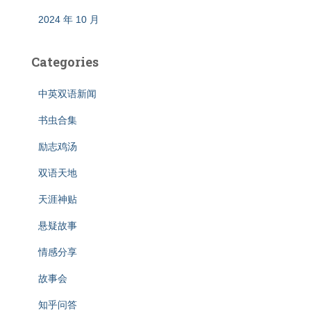
2024 年 10 月
Categories
中英双语新闻
书虫合集
励志鸡汤
双语天地
天涯神贴
悬疑故事
情感分享
故事会
知乎问答