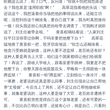
听她这么说了，松了口气，反问道：“你就不怕把我也搭进
去？我也算是‘滥用职权’啊！” 高翠花指着他的头说：“你
还说这个，我想逼着你当场把他的事情说出来，还能立功
呢，没想到你这个糊涂鬼，要自己揽下来，我当时真想揍你
一顿！回头我还担心别真把你给带去调查了，可我刚才就听
说了，刘主任被带走啦。” 黄喜权嘀咕着说：“人家刘主
任平日没得罪过你啊，干吗非要把他整下台？” 高翠花
猛地推了黄喜权一把，咬牙切齿地说：“你怎么还糊涂着，
他贪污受贿就是缺德，这种人要不进监狱，老百姓还有好？
这种人要是再当上大官，咱们这个国家都得让他们给祸害
了！再说了，跟啥人学啥人，跟着巫婆学跳神，我要是不把
他整下台，你整天跟在他屁股后头，早晚有一天得跟他一块
蹲监狱！” 黄喜权一听“蹲监狱”，立刻惊出一身冷汗，细
一琢磨，老婆说的还真是那么回事，刘主任现在让自己帮他
养“丈母娘”，今后当上了局长，还不定让自己帮他做啥坏
事，就像老婆说的，这种人要是做了大官，老百姓非遭殃不
可。 黄喜权突然觉得自己这个泼辣老婆，还有可爱的一
面，不仅比自己明白道理，还挺有心计，倒是自己，只看到