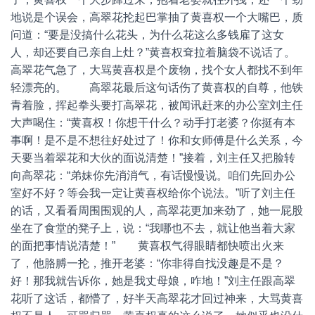
地说是个误会，高翠花抡起巴掌抽了黄喜权一个大嘴巴，质
问道：“要是没搞什么花头，为什么花这么多钱雇了这女
人，却还要自己亲自上灶？”黄喜权耷拉着脑袋不说话了。
高翠花气急了，大骂黄喜权是个废物，找个女人都找不到年
轻漂亮的。 高翠花最后这句话伤了黄喜权的自尊，他铁
青着脸，挥起拳头要打高翠花，被闻讯赶来的办公室刘主任
大声喝住：“黄喜权！你想干什么？动手打老婆？你挺有本
事啊！是不是不想往好处过了！你和女师傅是什么关系，今
天要当着翠花和大伙的面说清楚！”接着，刘主任又把脸转
向高翠花：“弟妹你先消消气，有话慢慢说。咱们先回办公
室好不好？等会我一定让黄喜权给你个说法。”听了刘主任
的话，又看看周围围观的人，高翠花更加来劲了，她一屁股
坐在了食堂的凳子上，说：“我哪也不去，就让他当着大家
的面把事情说清楚！” 黄喜权气得眼睛都快喷出火来
了，他胳膊一抡，推开老婆：“你非得自找没趣是不是？
好！那我就告诉你，她是我丈母娘，咋地！”刘主任跟高翠
花听了这话，都懵了，好半天高翠花才回过神来，大骂黄喜