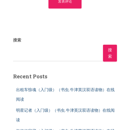
搜索
搜
索
Recent Posts
出租车惊魂（入门级）（书虫.牛津英汉双语读物）在线
阅读
明星记者（入门级）（书虫.牛津英汉双语读物）在线阅
读