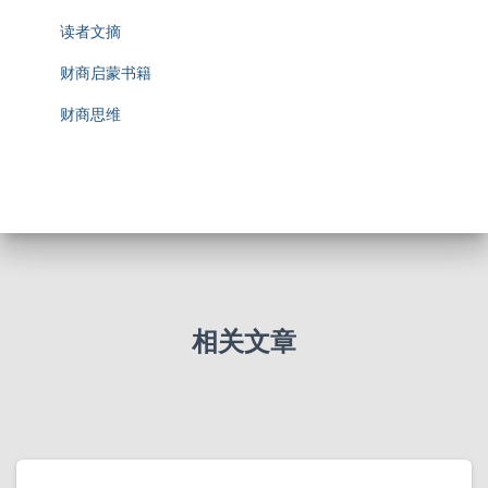
读者文摘
财商启蒙书籍
财商思维
相关文章