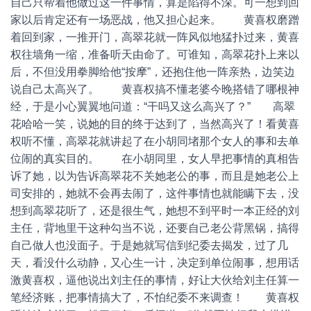
自己只帮着他做过这一件事情，算是陷得不深。可一想到回
家以后肯定还有一场恶战，他又担心起来。 黄喜权磨蹭
着回到家，一推开门，高翠花就一阵风似地猛扑过来，黄喜
权往墙角一缩，准备听天由命了。可谁知，高翠花扑上来以
后，不但没用拳脚给他“按摩”，还抱住他一阵亲热，边笑边
说自己太高兴了。 黄喜权搞不懂老婆今晚搭错了哪根神
经，于是小心翼翼地问道：“干吗又这么高兴了？” 高翠
花哈哈一笑，说她的目的终于达到了，当然高兴了！看黄喜
权听不懂，高翠花就讲起了在小胡同堵那个女人的事和去单
位闹的真实目的。 在小胡同里，女人早把事情的真相告
诉了她，以为告诉高翠花不关她老公的事，而且是她老公上
司安排的，她就不会再去闹了，这件事情也就能瞒下去，没
想到高翠花听了，还是很生气，她想不到平时一本正经的刘
主任，背地里干这种勾当不说，还要自己老公背黑锅，搞得
自己做人也没面子。于是她就写信到纪委去揭发，过了几
天，看没什么动静，又心生一计，决定到单位闹事，想用话
激黄喜权，逼他说出刘主任的事情，好让大伙给刘主任算一
笔经济账，把事情搞大了，不怕纪委不来调查！ 黄喜权