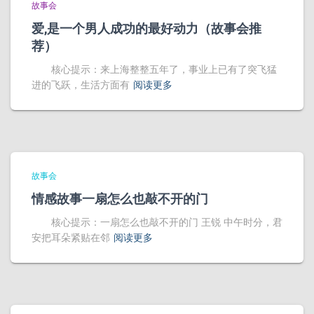
故事会
爱,是一个男人成功的最好动力（故事会推
荐）
核心提示：来上海整整五年了，事业上已有了突飞猛
进的飞跃，生活方面有
阅读更多
故事会
情感故事一扇怎么也敲不开的门
核心提示：一扇怎么也敲不开的门 王锐 中午时分，君
安把耳朵紧贴在邻
阅读更多