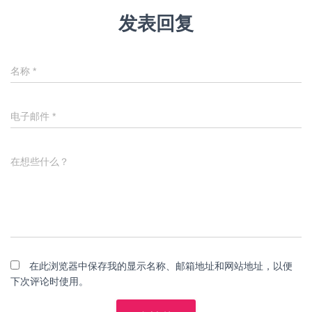
发表回复
名称
*
电子邮件
*
在想些什么？
在此浏览器中保存我的显示名称、邮箱地址和网站地址，以便
下次评论时使用。