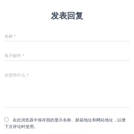
发表回复
名称
*
电子邮件
*
在想些什么？
在此浏览器中保存我的显示名称、邮箱地址和网站地址，以便
下次评论时使用。