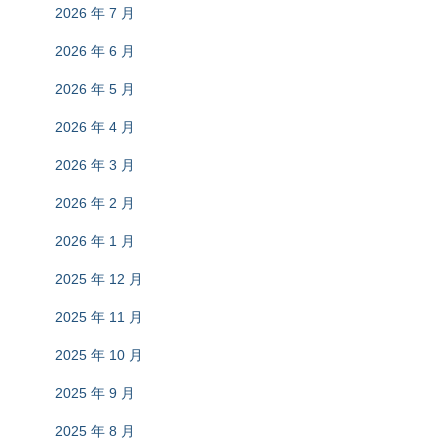
2026 年 7 月
2026 年 6 月
2026 年 5 月
2026 年 4 月
2026 年 3 月
2026 年 2 月
2026 年 1 月
2025 年 12 月
2025 年 11 月
2025 年 10 月
2025 年 9 月
2025 年 8 月