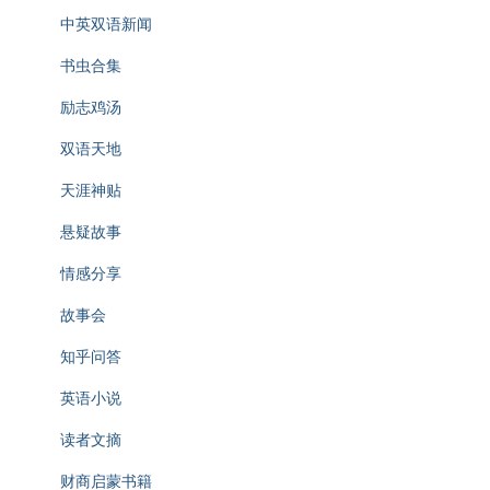
中英双语新闻
书虫合集
励志鸡汤
双语天地
天涯神贴
悬疑故事
情感分享
故事会
知乎问答
英语小说
读者文摘
财商启蒙书籍