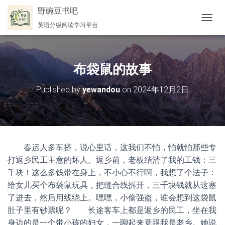
野豌豆书吧
英语分级阅读学习平台
切
换
导
航
布袋鼠的故事
Published by
yewandou
on
2024年12月2日
春运人多车挤，说心里话，这我们不怕，怕就怕那些专
打返乡民工主意的坏人。返乡前，老板结清了我的工钱：三
千块！这么多钱带在身上，不小心不行啊，我想了个法子：
给女儿买个布袋鼠玩具，把缝合线拆开，三千块钱就从这塞
了进去，然后用线绕上。嘿嘿，小偷强盗，谁会想到这袋鼠
肚子里有钞票呢？ 长途客车上都是返乡的民工，坐在我
身边的是一个带小孩的妇女，一聊起来竟跟我是老乡。她说