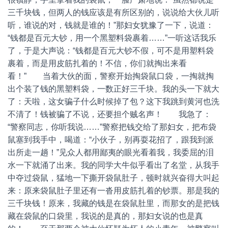
三千块钱，但两人的钱应该是有所区别的，说说给大伙儿听
听，谁说的对，钱就是谁的！”那妇女犹豫了一下，说道：
“钱都是百元大钞，用一个黑塑料袋裹着……”一听这话我乐
了，于是大声说：“钱都是百元大钞不假，可不是用塑料袋
裹着，而是用皮筋扎着的！不信，你们就掏出来看
看！” 当着大伙的面，警察开始掏袋鼠口袋，一掏就掏
出个装了钱的黑塑料袋，一数正好三千块。我的头一下就大
了：天啦，这女骗子什么时候掉了包？这下我跳到黄河也洗
不清了！钱被骗了不说，还要担个贼名声！ 我急了：
“警察同志，你听我说……”警察把钱交给了那妇女，把布袋
鼠塞到我手中，喝道：“小伙子，别再耍花招了，跟我到派
出所走一趟！”见众人都用鄙夷的眼光看着我，我委屈的泪
水一下就涌了出来。我的同学大牛似乎看出了名堂，从我手
中夺过袋鼠，猛地一下撕开袋鼠肚子，顿时就兴奋得大叫起
来：原来袋鼠肚子里还有一沓用皮筋扎着的钞票。那是我的
三千块钱！原来，我藏的钱是在袋鼠肚里，而那女的是把钱
藏在袋鼠的口袋里，我说的是真的，那妇女说的也是真