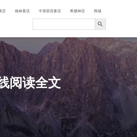
寓言
格林童话
中英双语童话
希腊神话
商城
搜索按钮
Search
for:
在线阅读全文