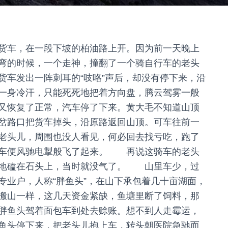
车，在一段下坡的柏油路上开。因为前一天晚上
弯的时候，一个走神，撞翻了一个骑自行车的老头
货车发出一阵刺耳的“吱咯”声后，却没有停下来，沿
一身冷汗，只能死死地把着方向盘，腾云驾雾一般
又恢复了正常，汽车停了下来。黄大毛不知道山顶
岔路口把货车掉头，沿原路返回山顶。可车往前一
老头儿，周围也没人看见，何必回去找亏吃，跑了
汽车便风驰电掣般飞了起来。 再说这骑车的老头
重地磕在石头上，当时就没气了。 山里车少，过
专业户，人称“胖鱼头”，在山下承包着几十亩湖面，
搬山一样，这几天资金紧缺，鱼塘里断了饲料，那
胖鱼头驾着面包车到处去赊账。想不到人走霉运，
鱼头停下来，把老头儿抱上车，转头朝医院急驰而