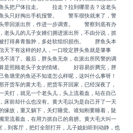
胖鱼头把尸体拉走。 拉走？拉到哪里去？这老头
胖鱼头只好掏出手机报警。 警车很快就来了，警
鱼头带回派出所，作进一步调查。 警察到底有办
，老头儿的儿子女婿们拥进派出所，不由分说，抓
头被打得鼻青脸肿，多处软组织损伤。 胖鱼头本
信天下有这样的好人，一口咬定胖头鱼就是肇事
洗不清了。最后，胖头鱼无奈，在派出所民警的调
，算是照顾老头子女的情绪。 好容易折腾完，胖
己鱼塘里的鱼还不知道怎么样呢，这叫什么事呀！
那开货车的黄大毛，把货车开回家，已经深夜了，
一关灯，就见一个老头儿，头上流着血，站在自己
，床前却什么也没有。黄大毛以为是自己开了一天
的缘故，重又躺下，关灯睡觉。谁知刚要睡着，陡
嘴里流着血，在用力抓自己的肩膀。黄大毛大叫一
卧室，到客厅，把灯全部打开，儿子媳妇听到动静，也