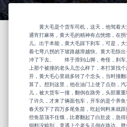
黄大毛是个货车司机，这天，他驾着大货
通宵打麻将，黄大毛的精神有点恍惚，在拐
儿。出于本能，黄大毛踩下刹车，可是，大
着七弯八拐的下坡路越滑越快。黄大毛惊出
冲了下去。 终于滑到山脚，奇怪，刹车
上那个被撞的老头儿怎么样了，本打算找个
开，黄大毛心里就多转了个念头，当时撞翻
算了。想到这里，他在油门上使了点劲，
儿，被大货车一撞，翻倒在路旁，头部重
了许久，才来了辆面包车，开车的是个养鱼
春天投下了四万多尾鱼苗，吃起饲料来就跟
些鱼苗顶不住饿，比赛翻起了白肚皮，急得
饲料没赊到，竟遇上个老头儿倒在路边。胖