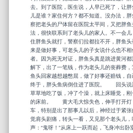
去。到了医院，医生说，人早已死了，让
儿是谁？家住何方？都不知道。没办法，
察把老头的尸体留在医院太平间，又把胖
法，很快联系到了老头儿的家人。不一会儿
住胖鱼头就打，警察们拉都拉不开，胖鱼
来是做好事，可老头儿的子女说什么也不相
者。因为死无对证，胖鱼头真是跳进黄河都
解下，出了一笔钱，作为老头儿的丧葬费
鱼头回家越想越憋屈，做了好事还赔钱，自
终于，胖头鱼病倒住进了医院。 回头说
草草地吃了饭，冲了个澡，就上床睡觉，刚
的床前。 黄大毛大惊失色，伸手打开灯
车，特别是出了那事儿以后，神经过于紧张
觉肩头剧痛，转头一看，又见那个老头儿，
声：“鬼呀！”从床上一跃而起，飞身冲出