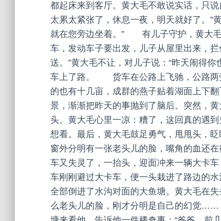
都起床来到客厅。黄大毛不敢说实话，只说
太累太紧张了，休息一夜，明天就好了。”
就在您旁边坐着。” 有儿子守护，黄大毛
车，发动车子要出发，儿子从屋里出来，拦
送。”黄大毛不让，对儿子说：“昨天闹得你
车上了路。 货车在公路上飞驰，公路两
的也有十几亩，成群的燕子贴着湖面上下
景，渐渐把昨天的事抛到了脑后。突然，黄
头。黄大毛心里一凉：糟了，这回真的遇到
想看。最后，黄大毛鼓足勇气，甩甩头，眨
窗外分明有一张老头儿的脸，嘴角的血还
车又失灵了，一抬头，迎面冲来一辆大卡车
车刚刚避过大卡车，便一头栽进了路边的水
全部倒进了水沟对面的大鱼塘。黄大毛在失
么老头儿的脸，刚才分明是自己的幻觉…
塘来看他，告诉他一件稀奇事：“爸爸，前