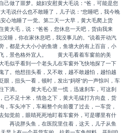
自己做了噩梦。媳妇安慰黄大毛说：“爸，可能是您
黄大毛说什么也不敢睡了，儿子说：“您睡吧，我今晚
安心地睡了一觉。第二天一大早，黄大毛爬上货
住黄大毛，说：“爸爸，您休息一天吧，货由我来
也没睡，你在家休息吧，我没事儿的。”说着开动汽
旁，都是大大小小的鱼塘，鱼塘大的有上百亩，小
翻飞，景色格外宜人。 黄大毛看着车窗前的美
大毛似乎看到一个老头儿在车窗外飞快地探了一下
鬼了。他想扭头看，又不敢，越不敢越怕，越怕越
眨眼，扭头一看，顿时，发出“妈呀”的一声惊叫，车
在往下滴。 黄大毛心里一慌，迅速刹车，可这刹
，已不足十米，情急之下，黄大毛猛打方向盘，货
沟，车头冲下，车厢整个向前覆了过去，一车货，
去知觉前，眼睛死死地盯着车窗外，可是哪里有什
… 再说胖头鱼，在医院里住着，这天，儿子从鱼
几天早上有一个开货车的，拉着一车鱼饲料，开到咱