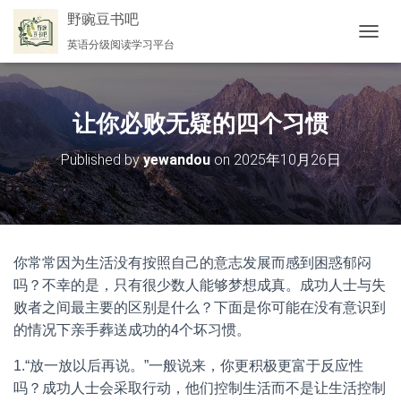
野豌豆书吧
英语分级阅读学习平台
切
换
导
航
让你必败无疑的四个习惯
Published by
yewandou
on
2025年10月26日
你常常因为生活没有按照自己的意志发展而感到困惑郁闷
吗？不幸的是，只有很少数人能够梦想成真。成功人士与失
败者之间最主要的区别是什么？下面是你可能在没有意识到
的情况下亲手葬送成功的4个坏习惯。
1.“放一放以后再说。”一般说来，你更积极更富于反应性
吗？成功人士会采取行动，他们控制生活而不是让生活控制