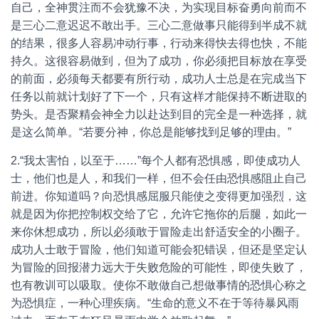
自己，全神贯注而不会犹豫不决，为实现目标奋勇向前而不
是三心二意迟迟不敢出手。三心二意做事只能得到半成不就
的结果，很多人容易冲动行事，行动来得快去得也快，不能
持久。这很容易做到，但为了成功，你必须把目标放在享受
的前面，必须每天都要有所行动，成功人士总是在完成当下
任务以前就计划好了下一个，只有这样才能保持不断进取的
势头。是否聚精会神全力以赴达到目的完全是一种选择，就
是这么简单。“若要分神，你总是能够找到足够的理由。”
2.“我太害怕，以至于……”每个人都有恐惧感，即使成功人
士，他们也是人，和我们一样，但不会任由恐惧感阻止自己
前进。你知道吗？向恐惧感屈服只能使之变得更加强烈，这
就是因为你把控制权交给了它，允许它拖你的后腿，如此一
来你休想成功，所以必须敢于冒险走出舒适安全的小圈子。
成功人士敢于冒险，他们知道可能会犯错误，但还是坚定认
为冒险的回报潜力远大于失败危险的可能性，即使失败了，
也有教训可以吸取。使你不敢做自己想做事情的恐惧心称之
为恐惧症，一种心理疾病。“生命的意义不在于等待暴风雨