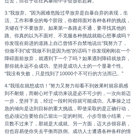
过去，而在于在狂风暴雨中学会放歌起舞。”
3.“我放弃。”因为困难危险过早放弃是自暴自弃的表现，生
活、工作和事业的每个阶段，你都得面对各种各样的挑战，
关键在于不要放弃。如果第一条路走不通，要寻找其他的
路。你真的以为不面对、不克服各种挑战就能心想事成吗？
你发现在前进的道路上自己曾情不自禁地说出“我努力了，
但做不到”或“我做不到是因为他”的话吗？你发现刚刚在一个
障碍面前放弃，就遇到下一个了吗？如果遇到障碍就放弃，
那你就永远不会成功。坚持是成功人士的一个显著个性。
“我没有失败，只是找到了10000个不可行的方法而已。”
4.“我现在就想成功！”努力又努力却看不到效果时就容易感
到不耐烦，而耐心对于成功来说是必不可少的，一次向前迈
一步，坚持下去，经过一段时间你就可能成功。凡事操之过
急的倾向是达到目标的重大挑战，即使采取的是正确行动，
也必须记住要给自己留出一定的时间。小步导致小结果，一
旦数不过来了，那就是大成就。另一方面，迈大步很容易，
但也容易使你失去平衡而跌倒。成功人士遭遇各种各样的情