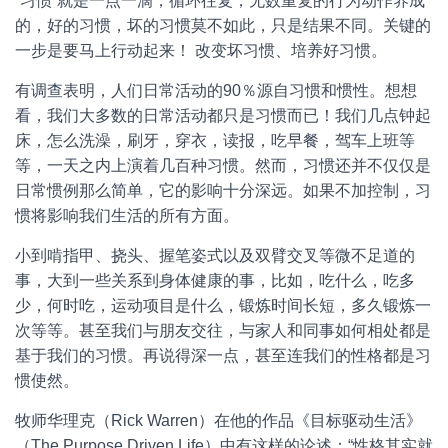
“习惯”就是一点一滴，循环往复，无数重复的行为动作养成
的，好的习惯，坏的习惯莫不如此，只是结果不同。关键的
一步是要马上行动起来！ 改变坏习惯、培养好习惯。
有调查表明，人们日常活动的90％源自习惯和惯性。想想
看，我们大多数的日常活动都只是习惯而已！我们几点钟起
床，怎么洗澡，刷牙，穿衣，读报，吃早餐，驾车上班等
等，一天之内上演着几百种习惯。然而，习惯还并不仅仅是
日常惯例那么简单，它的影响十分深远。如果不加控制，习
惯将影响我们生活的所有方面。
小到啃指甲、挠头、握笔姿式以及双臂交叉等微不足道的
事，大到一些关系到身体健康的事，比如，吃什么，吃多
少，何时吃，运动项目是什么，锻炼时间长短，多久锻炼一
次等等。甚至我们与朋友交往，与家人和同事如何相处都是
基于我们的习惯。再说得深一点，甚至连我们的性格都是习
惯使然。
牧师华理克（Rick Warren）在他的作品《目标驱动生活》
（The Purpose Driven Life）中有这样的论述：“性格其实就