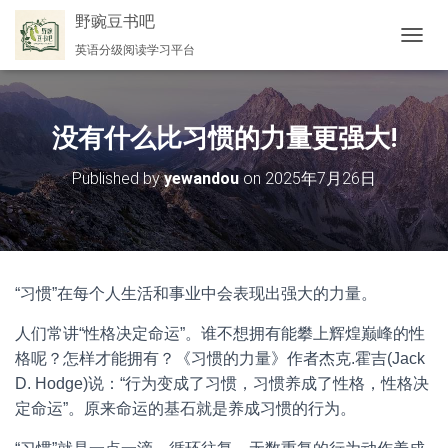
野豌豆书吧
英语分级阅读学习平台
切
换
导
航
没有什么比习惯的力量更强大!
Published by
yewandou
on
2025年7月26日
“习惯”在每个人生活和事业中会表现出强大的力量。
人们常讲“性格决定命运”。谁不想拥有能攀上辉煌巅峰的性
格呢？怎样才能拥有？《习惯的力量》作者杰克.霍吉(Jack
D. Hodge)说：“行为变成了习惯，习惯养成了性格，性格决
定命运”。原来命运的基石就是养成习惯的行为。