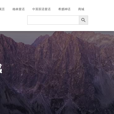
寓言
格林童话
中英双语童话
希腊神话
商城
搜索按钮
Search
for:
感