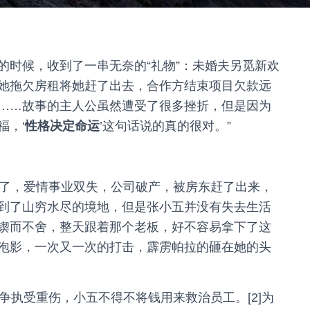
的时候，收到了一串无奈的“礼物”：未婚夫另觅新欢
她拖欠房租将她赶了出去，合作方结束项目欠款远
……故事的主人公虽然遭受了很多挫折，但是因为
福，‘
性格决定命运
’这句话说的真的很对。”
岁了，爱情事业双失，公司破产，被房东赶了出来，
到了山穷水尽的境地，但是张小五并没有失去生活
锲而不舍，整天跟着那个老板，好不容易拿下了这
泡影，一次又一次的打击，霹雳帕拉的砸在她的头
生争执受重伤，小五不得不将钱用来救治员工。[2]为