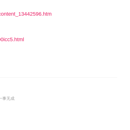
/content_13442596.htm
00icc5.html
一事无成