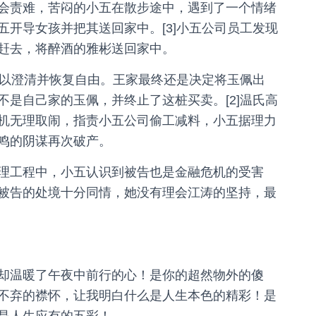
会责难，苦闷的小五在散步途中，遇到了一个情绪
开导女孩并把其送回家中。[3]小五公司员工发现
赶去，将醉酒的雅彬送回家中。
得以澄清并恢复自由。王家最终还是决定将玉佩出
是自己家的玉佩，并终止了这桩买卖。[2]温氏高
机无理取闹，指责小五公司偷工减料，小五据理力
鸣的阴谋再次破产。
理工程中，小五认识到被告也是金融危机的受害
被告的处境十分同情，她没有理会江涛的坚持，最
却温暖了午夜中前行的心！是你的超然物外的傻
不弃的襟怀，让我明白什么是人生本色的精彩！是