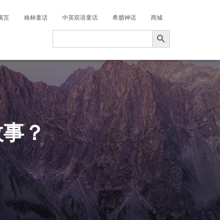
寓言
格林童话
中英双语童话
希腊神话
商城
搜索按钮
Search
for:
故事？