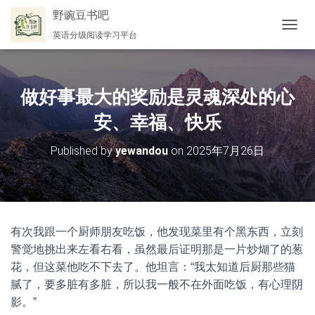
野豌豆书吧
英语分级阅读学习平台
切
换
导
航
做好事最大的奖励是灵魂深处的心
安、幸福、快乐
Published by
yewandou
on
2025年7月26日
有次我跟一个厨师朋友吃饭，他发现菜里有个黑东西，立刻
警觉地挑出来左看右看，虽然最后证明那是一片炒煳了的葱
花，但这菜他吃不下去了。他坦言：“我太知道后厨那些猫
腻了，要多脏有多脏，所以我一般不在外面吃饭，有心理阴
影。”