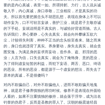
要的是内心真诚，表里一如。所谓持躬、力行，古人说从诚
敬入手，内心真诚，身口恭敬，三业相应，才是真实的功
夫。所以首先要把握念头不胡思乱想，表现在身体上不可以
胡作妄为，口不可轻言妄谈，善护三业，就是君子主敬存诚
的下手处。妄就说明是不真实的，与诚恰好背道而驰。古人
告诉我们，养心要静，心失去真实，就会向外攀缘五欲六
尘，计较得失利害，种种不正当的念头纷至沓来。随之而来
的，身口也就违背了真实。养身要动，身失去真实，就会贪
图安逸，为满足身的妄求而妄动，造作杀、盗、邪淫的恶
业；人言为信，口失去真实，就会为了掩饰身、意的恶业，
为了得到虚妄短暂的利益，而犯下妄语、两舌、恶口、绮语
的恶业。所有的恶业，都是源于一个虚妄的想法，而失去了
原本的真诚，不是很傻吗？
对内不欺骗自己，对外不欺骗他人，进而不敢欺骗天地鬼
神，就是君子修养慎独的用功时候。修养不是表现在外面给
人看的，如果不注重慎独的修持，就会落于浮华，成为沽名
钓誉的伪君子，反而是圣教的罪人了。汉朝的杨震途经昌