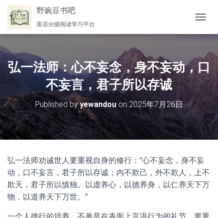
野豌豆书吧
英语分级阅读学习平台
切
换
导
航
弘一法师：心不妄念，身不妄动，口
不妄言，君子所以存诚
Published by
yewandou
on
2025年7月26日
弘一法师劝诫世人要重视自身的修行：“心不妄念，身不妄
动，口不妄言，君子所以存诚；内不欺己，外不欺人，上不
欺天，君子所以慎独。以虚养心，以德养身，以仁养天下万
物，以道养天下万世。”
一个人德行的培养，不单是在表面上言语行为的礼节，更重