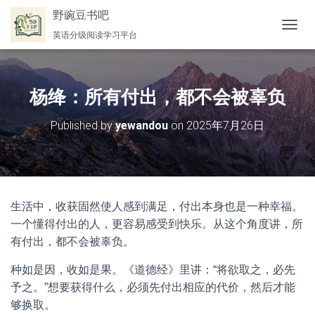
野豌豆书吧
英语分级阅读学习平台
切
换
导
航
杨绛：所有付出，都不会被辜负
Published by
yewandou
on
2025年7月26日
生活中，收获固然使人感到满足，付出本身也是一种幸福。
一个懂得付出的人，更容易感受到快乐。从这个角度讲，所
有付出，都不会被辜负。
种如是因，收如是果。《道德经》里讲：“将欲取之，必先
予之。”想要获得什么，必须先付出相应的代价，然后才能
够换取。