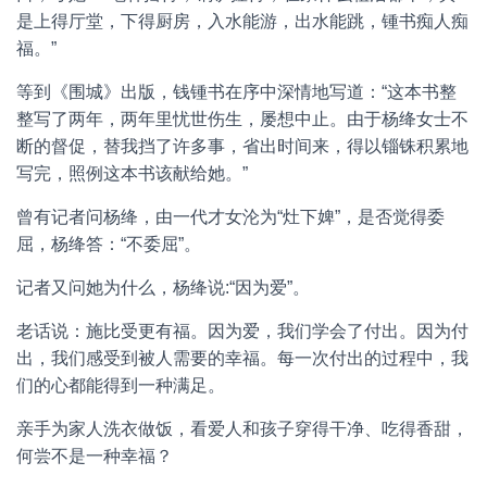
是上得厅堂，下得厨房，入水能游，出水能跳，锺书痴人痴
福。”
等到《围城》出版，钱锺书在序中深情地写道：“这本书整
整写了两年，两年里忧世伤生，屡想中止。由于杨绛女士不
断的督促，替我挡了许多事，省出时间来，得以锱铢积累地
写完，照例这本书该献给她。”
曾有记者问杨绛，由一代才女沦为“灶下婢”，是否觉得委
屈，杨绛答：“不委屈”。
记者又问她为什么，杨绛说:“因为爱”。
老话说：施比受更有福。因为爱，我们学会了付出。因为付
出，我们感受到被人需要的幸福。每一次付出的过程中，我
们的心都能得到一种满足。
亲手为家人洗衣做饭，看爱人和孩子穿得干净、吃得香甜，
何尝不是一种幸福？