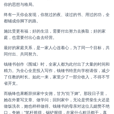
你的思想与格局。
终有一天你会发现，你熬过的夜、读过的书、用过的功，全
都铺成你脚下的路。
施比受更有福；好的生活，需要付出努力去换取；好的家
庭，也需要付出心血去经营。
最好的家庭关系，是一家人心连着心，为了同一个目标，共
同付出、共同努力。
钱锺书创作《围城》时，全家人都为此付出了大量的时间和
精力。为全心全意投入写作，钱锺书特意向学校请假，减少
了任教的时长。如此一来，家里少了一部分收入，不得不节
省开支。
而杨绛也果断辞掉家中女佣，甘为“灶下婢”。那段日子里，
她在外要写文章、做学问；回到家中，无论是劈柴生火还是
做饭洗衣，她也样样做得。钱锺书的母亲对这位儿媳赞不绝
口，夸她：“笔杆摇得，锅铲握得，在家什么粗活都干，真