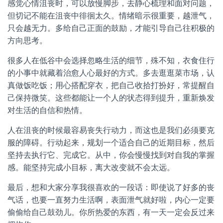
感觉心情沮丧时，可以放慢脚步，去静心梳理和面对问题，
但切记不能在沮丧中徘徊太久。情绪暗示很重要，越泄气，
只会越无力。多给自己正面的鼓励，才能引导自己往积极的
方向思考。
很多人在低谷中会选择忽略生活的细节，殊不知，衣食住行
的小事中就藏着治愈人心最好的方式。多去逛逛菜市场，认
真做饭吃饭；用心搭配穿衣，把自己收拾打扮好，常提醒自
己保持微笑。这些都能让一个人的状态得到提升，重新焕发
对生活的自信和热情。
人在沮丧的时候最容易丧失行动力，而这也是我们必须要克
服的障碍。行动起来，规划一个适合自己的近期目标，然后
坚持去执行它、完成它。从中，你会慢慢找到对自我的掌握
感。能坚持完成小目标，离大改变就不会太远。
最后，想和大家分享我很喜欢的一段话：即使说了好多的丧
气话，也要一直努力生活啊，表面泄气就好啦，内心一定要
偷偷给自己鼓劲儿。你所热爱的东西，有一天一定会反过来