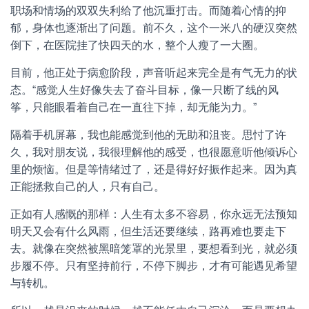
职场和情场的双双失利给了他沉重打击。而随着心情的抑
郁，身体也逐渐出了问题。前不久，这个一米八的硬汉突然
倒下，在医院挂了快四天的水，整个人瘦了一大圈。
目前，他正处于病愈阶段，声音听起来完全是有气无力的状
态。“感觉人生好像失去了奋斗目标，像一只断了线的风
筝，只能眼看着自己在一直往下掉，却无能为力。”
隔着手机屏幕，我也能感觉到他的无助和沮丧。思忖了许
久，我对朋友说，我很理解他的感受，也很愿意听他倾诉心
里的烦恼。但是等情绪过了，还是得好好振作起来。因为真
正能拯救自己的人，只有自己。
正如有人感慨的那样：人生有太多不容易，你永远无法预知
明天又会有什么风雨，但生活还要继续，路再难也要走下
去。就像在突然被黑暗笼罩的光景里，要想看到光，就必须
步履不停。只有坚持前行，不停下脚步，才有可能遇见希望
与转机。