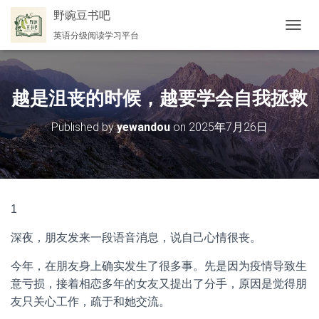
野豌豆书吧
英语分级阅读学习平台
切
换
导
航
越是沮丧的时候，越要学会自我拯救
Published by
yewandou
on
2025年7月26日
1
深夜，朋友发来一段语音消息，说自己心情很丧。
今年，在朋友身上确实发生了很多事。先是因为疫情导致生
意亏损，接着相恋多年的女友又提出了分手，原因是觉得朋
友只关心工作，疏于和她交流。