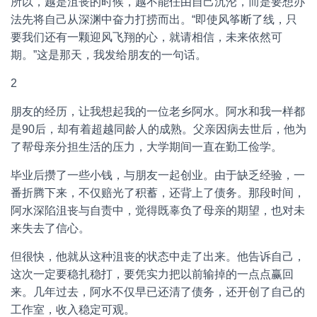
所以，越是沮丧的时候，越不能任由自己沉沦，而是要想办
法先将自己从深渊中奋力打捞而出。“即使风筝断了线，只
要我们还有一颗迎风飞翔的心，就请相信，未来依然可
期。”这是那天，我发给朋友的一句话。
2
朋友的经历，让我想起我的一位老乡阿水。阿水和我一样都
是90后，却有着超越同龄人的成熟。父亲因病去世后，他为
了帮母亲分担生活的压力，大学期间一直在勤工俭学。
毕业后攒了一些小钱，与朋友一起创业。由于缺乏经验，一
番折腾下来，不仅赔光了积蓄，还背上了债务。那段时间，
阿水深陷沮丧与自责中，觉得既辜负了母亲的期望，也对未
来失去了信心。
但很快，他就从这种沮丧的状态中走了出来。他告诉自己，
这次一定要稳扎稳打，要凭实力把以前输掉的一点点赢回
来。几年过去，阿水不仅早已还清了债务，还开创了自己的
工作室，收入稳定可观。