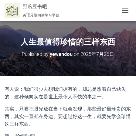
野豌豆书吧
英语分级阅读学习平台
切
换
导
航
人生最值得珍惜的三样东西
Published by
yewandou
on
2025年7月26日
有人说：我们很少去想我们拥有的，却总是想着自己缺失
的，这种倾向实在是世上最令人不快的事之一。
其实，只要把眼光放在当下就会发现，那些最好最珍贵的东
西，其实一直都在身边。要想过好这一生，就要先学会珍惜
这三样东西。