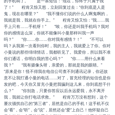
的手机响了。 是一条短信：“现在，你终于只属于我
了！” 程肯又惊又怒，立刻回复过去：“你到底是人是
鬼，现在在哪里？” “我不懂你们说的什么人啊鬼啊的，
我就是我，我就在你手上。” 程肯又惊又怕：“我……我
手上只有……手机呀！” “唉，你还是叫我手机吗？我对
你的感情这么深，你就不能像叫小曼那样叫我一声
吗？” “你……你……你对我有感情？！” “不可以
吗？从我第一次看到你时，我的主人，我就爱上了你。你对
小曼说的那些绵绵情话，我都听见了。我爱你，所以我不准
你们通话，你明白我的苦心吗？” “你……用什么来看
我？” “我有摄像头呀，亲爱的，那就是我的眼睛。”
“原来是你！怪不得我在电信公司查不到通讯记录，你还故
意不让我打通小曼的电话……对了，冒充经理的短信也是你
发的吧，今天你又冒充小曼把我骗到这儿来，你到底想干什
么？” “你别急，只要你答应以后永远爱我，永不离开
我，我就让你打电话求救。” 程肯万万没有想到，这个
屡次骚扰自己的“第三者”，居然是自己的手机！这手机不仅
会“看”，会“听”，会“说”，居然还会“爱”上自己！他怀疑自己