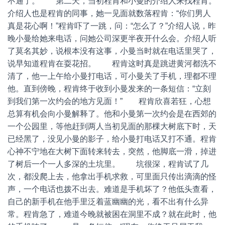
不通了。 第二天，当初程肯和小曼的介绍人来找程肯。
介绍人也是程肯的同事，她一见面就数落程肯：“你们男人
真是花心啊！”程肯吓了一跳，问：“怎么了？”介绍人说，昨
晚小曼给她来电话，问她公司深更半夜开什么会。介绍人听
了莫名其妙，说根本没有这事，小曼当时就在电话里哭了，
说早知道程肯在耍花招。 程肯这时真是跳进黄河都洗不
清了，他一上午给小曼打电话，可小曼关了手机，理都不理
他。直到傍晚，程肯终于收到小曼发来的一条短信：“立刻
到我们第一次约会的地方见面！” 程肯欣喜若狂，心想
总算有机会向小曼解释了。他和小曼第一次约会是在西郊的
一个公园里，等他赶到两人当初见面的那棵大树底下时，天
已经黑了，没见小曼的影子，给小曼打电话又打不通。程肯
心神不宁地在大树下面转来转去，突然，他脚底一滑，掉进
了树后一个一人多深的土坑里。 坑很深，程肯试了几
次，都没爬上去，他拿出手机求救，可里面只传出滴滴的怪
声，一个电话也拨不出去。难道是手机坏了？他低头查看，
自己的新手机在他手里泛着蓝幽幽的光，看不出有什么异
常。程肯急了，难道今晚就被困在洞里不成？就在此时，他