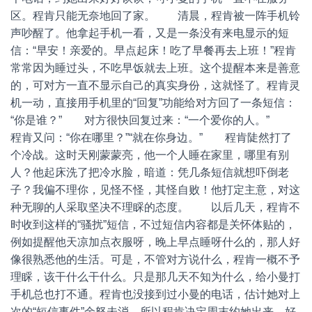
区。程肯只能无奈地回了家。 清晨，程肯被一阵手机铃
声吵醒了。他拿起手机一看，又是一条没有来电显示的短
信：“早安！亲爱的。早点起床！吃了早餐再去上班！”程肯
常常因为睡过头，不吃早饭就去上班。这个提醒本来是善意
的，可对方一直不显示自己的真实身份，这就怪了。程肯灵
机一动，直接用手机里的“回复”功能给对方回了一条短信：
“你是谁？” 对方很快回复过来：“一个爱你的人。”
程肯又问：“你在哪里？”“就在你身边。” 程肯陡然打了
个冷战。这时天刚蒙蒙亮，他一个人睡在家里，哪里有别
人？他起床洗了把冷水脸，暗道：凭几条短信就想吓倒老
子？我偏不理你，见怪不怪，其怪自败！他打定主意，对这
种无聊的人采取坚决不理睬的态度。 以后几天，程肯不
时收到这样的“骚扰”短信，不过短信内容都是关怀体贴的，
例如提醒他天凉加点衣服呀，晚上早点睡呀什么的，那人好
像很熟悉他的生活。可是，不管对方说什么，程肯一概不予
理睬，该干什么干什么。只是那几天不知为什么，给小曼打
手机总也打不通。程肯也没接到过小曼的电话，估计她对上
次的“短信事件”余怒未消，所以程肯决定周末约她出来，好