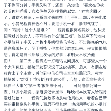
了不到两分钟，手机又响了，还是一条短信：“喜欢在你枕
边听你的呼吸，喜欢你每天抚摸我的感觉。” 程肯这回火
了，谁这么缺德，三番两次来骚扰！可手机上却没有来电显
示。小曼见程肯神色不对，要过手机一看，脸都气红了，
问：“程肯！这个人是谁？” 程肯也很莫名其妙，他从没
招惹过其他女人，不可能有什么“第三者”。他低声下气地向
小曼解释了半天，才将小曼哄得将信将疑。不过那晚的气氛
是彻底破坏了。至于戒指，他拿都没敢拿出来。程肯恨恨地
想，肯定是自己那帮朋友做的好事，看明天不收拾他
们！ 第二天，程肯逐一打电话去问朋友，可那些人一个
个大叫冤枉，都赌咒发誓说没干这缺德事。后来，有朋友给
程肯出了个主意，叫他到电信公司去查查电脑记录。程肯一
拍脑袋，“对呀！”立刻赶往电信公司，心想，这回非把这个
坏自己大事的“第三者”揪出来不可。 可到电信公司一
查，服务小姐说，据电脑记录显示，昨晚根本没有人给程肯
发过短信！ 程肯气急败坏地从电信局出来，看着自己新
买的带摄像头的手机，百思不得其解，他想用手机给小曼打
个电话，约她出来好好谈谈，可小曼的手机一直不在服务