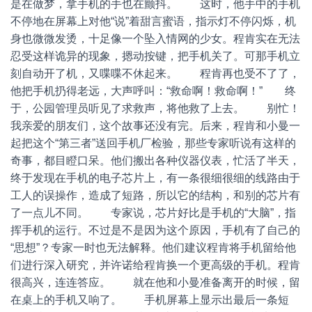
是在做梦，拿手机的手也在颤抖。 这时，他手中的手机
不停地在屏幕上对他“说”着甜言蜜语，指示灯不停闪烁，机
身也微微发烫，十足像一个坠入情网的少女。程肯实在无法
忍受这样诡异的现象，摁动按键，把手机关了。可那手机立
刻自动开了机，又喋喋不休起来。 程肯再也受不了了，
他把手机扔得老远，大声呼叫：“救命啊！救命啊！” 终
于，公园管理员听见了求救声，将他救了上去。 别忙！
我亲爱的朋友们，这个故事还没有完。后来，程肯和小曼一
起把这个“第三者”送回手机厂检验，那些专家听说有这样的
奇事，都目瞪口呆。他们搬出各种仪器仪表，忙活了半天，
终于发现在手机的电子芯片上，有一条很细很细的线路由于
工人的误操作，造成了短路，所以它的结构，和别的芯片有
了一点儿不同。 专家说，芯片好比是手机的“大脑”，指
挥手机的运行。不过是不是因为这个原因，手机有了自己的
“思想”？专家一时也无法解释。他们建议程肯将手机留给他
们进行深入研究，并许诺给程肯换一个更高级的手机。程肯
很高兴，连连答应。 就在他和小曼准备离开的时候，留
在桌上的手机又响了。 手机屏幕上显示出最后一条短