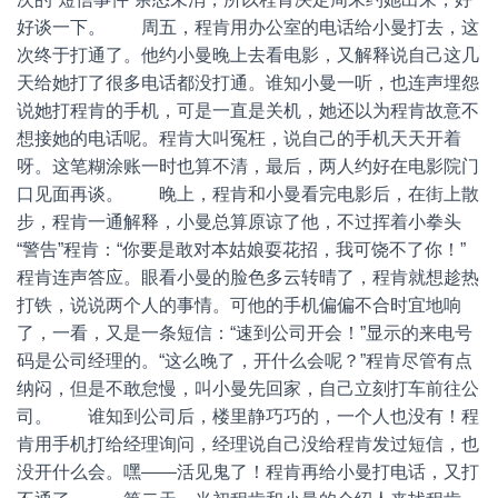
好谈一下。 周五，程肯用办公室的电话给小曼打去，这
次终于打通了。他约小曼晚上去看电影，又解释说自己这几
天给她打了很多电话都没打通。谁知小曼一听，也连声埋怨
说她打程肯的手机，可是一直是关机，她还以为程肯故意不
想接她的电话呢。程肯大叫冤枉，说自己的手机天天开着
呀。这笔糊涂账一时也算不清，最后，两人约好在电影院门
口见面再谈。 晚上，程肯和小曼看完电影后，在街上散
步，程肯一通解释，小曼总算原谅了他，不过挥着小拳头
“警告”程肯：“你要是敢对本姑娘耍花招，我可饶不了你！”
程肯连声答应。眼看小曼的脸色多云转晴了，程肯就想趁热
打铁，说说两个人的事情。可他的手机偏偏不合时宜地响
了，一看，又是一条短信：“速到公司开会！”显示的来电号
码是公司经理的。“这么晚了，开什么会呢？”程肯尽管有点
纳闷，但是不敢怠慢，叫小曼先回家，自己立刻打车前往公
司。 谁知到公司后，楼里静巧巧的，一个人也没有！程
肯用手机打给经理询问，经理说自己没给程肯发过短信，也
没开什么会。嘿——活见鬼了！程肯再给小曼打电话，又打