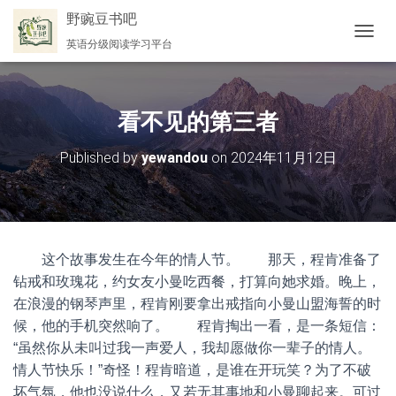
野豌豆书吧
英语分级阅读学习平台
切
换
导
航
看不见的第三者
Published by
yewandou
on
2024年11月12日
这个故事发生在今年的情人节。 那天，程肯准备了
钻戒和玫瑰花，约女友小曼吃西餐，打算向她求婚。晚上，
在浪漫的钢琴声里，程肯刚要拿出戒指向小曼山盟海誓的时
候，他的手机突然响了。 程肯掏出一看，是一条短信：
“虽然你从未叫过我一声爱人，我却愿做你一辈子的情人。
情人节快乐！”奇怪！程肯暗道，是谁在开玩笑？为了不破
坏气氛，他也没说什么，又若无其事地和小曼聊起来。可过