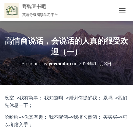
野豌豆书吧
英语分级阅读学习平台
切
换
导
航
高情商说话，会说话的人真的很受欢
迎（一）
Published by
yewandou
on
2024年11月3日
没空–>我有急事； 我知道啊–>谢谢你提醒我； 累吗–>我们
先休息一下；
哈哈哈–>你真有趣； 我不喝酒–>我擅长倒酒； 买买买–>可
以考虑入手；