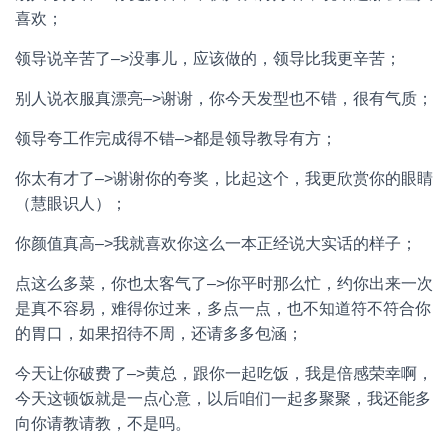
喜欢；
领导说辛苦了–>没事儿，应该做的，领导比我更辛苦；
别人说衣服真漂亮–>谢谢，你今天发型也不错，很有气质；
领导夸工作完成得不错–>都是领导教导有方；
你太有才了–>谢谢你的夸奖，比起这个，我更欣赏你的眼睛
（慧眼识人）；
你颜值真高–>我就喜欢你这么一本正经说大实话的样子；
点这么多菜，你也太客气了–>你平时那么忙，约你出来一次
是真不容易，难得你过来，多点一点，也不知道符不符合你
的胃口，如果招待不周，还请多多包涵；
今天让你破费了–>黄总，跟你一起吃饭，我是倍感荣幸啊，
今天这顿饭就是一点心意，以后咱们一起多聚聚，我还能多
向你请教请教，不是吗。