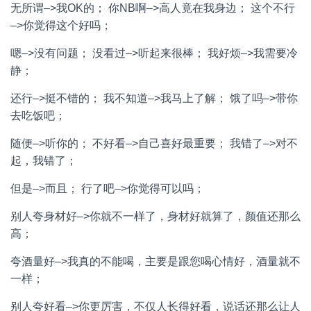
无所谓–>我OK的； 你NB啊–>高人竟在我身边； 这个不行
–>你觉得这个好吗；
嗯–>没有问题； 没看过–>听起来很棒； 我好烦–>我需要冷
静；
还行–>挺不错的； 我不知道–>我马上了解； 饿了吗–>带你
去吃饭吧；
随便–>听你的； 不好看–>自己喜好最重要； 我错了–>对不
起，我错了；
但是–>而且； 行了吧–>你觉得可以吗；
别人夸身材好–>你就不一样了，身材好就算了，颜值还那么
高；
夸酒量好–>我真的不能喝，主要是跟您喝心情好，酒量就不
一样；
别人夸好看–>你更厉害，不仅人长得好看，说话还那么让人