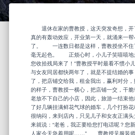
退休在家的曹教授，这天突发奇想，开了
真的有轰动效应，开业第一天，就涌来一帮
了。 一连数日都是这样，曹教授坐不住了
毫无起色。 正烦心时，小儿子笑嘻嘻地走
您收拾残局来了！”曹教授平时最看不惯小
与女友同居都快两年了，就是不提结婚的事，
了，把店铺交给我，租金我出，赢利对分，
的样子，曹教授一横心，把店铺一交，干
老放不下自己的小店，因此，旅游一结束他
了好几辆挂满鲜花气球的婚车，几个打扮
很纳闷，来到店内，只见儿子和女友正满头
来就说：“老爸，我正要给您打电话呢？您
人家今天急着用呢……” 曹教授见服装师