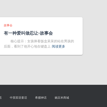
故事会
有一种爱叫做忍让-故事会
核心提示：女孩捧着饭盒呆呆的站在男孩的
后面，看到了他开心地在键盘上
阅读更多
话
中英双语童话
希腊神话
豌豆米商城