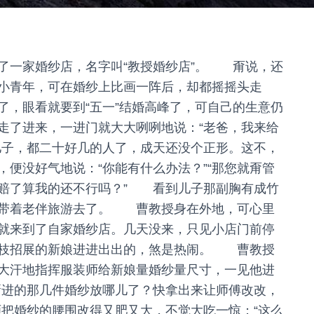
一家婚纱店，名字叫“教授婚纱店”。 甭说，还
小青年，可在婚纱上比画一阵后，却都摇摇头走
，眼看就要到“五一”结婚高峰了，可自己的生意仍
了进来，一进门就大大咧咧地说：“老爸，我来给
儿子，都二十好几的人了，成天还没个正形。这不，
便没好气地说：“你能有什么办法？”“那您就甭管
赔了算我的还不行吗？” 看到儿子那副胸有成竹
脆带着老伴旅游去了。 曹教授身在外地，可心里
就来到了自家婚纱店。几天没来，只见小店门前停
花枝招展的新娘进进出出的，煞是热闹。 曹教授
大汗地指挥服装师给新娘量婚纱量尺寸，一见他进
新进的那几件婚纱放哪儿了？快拿出来让师傅改改，
把婚纱的腰围改得又肥又大，不觉大吃一惊；“这么