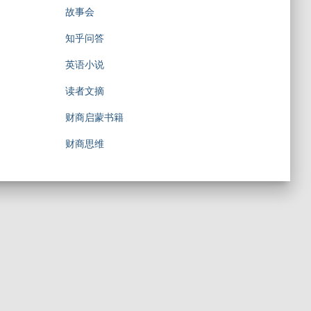
故事会
知乎问答
英语小说
读者文摘
财商启蒙书籍
财商思维