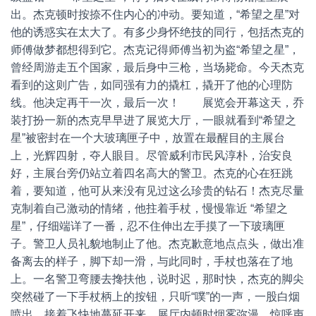
出。杰克顿时按捺不住内心的冲动。要知道，“希望之星”对
他的诱惑实在太大了。有多少身怀绝技的同行，包括杰克的
师傅做梦都想得到它。杰克记得师傅当初为盗“希望之星”，
曾经周游走五个国家，最后身中三枪，当场毙命。今天杰克
看到的这则广告，如同强有力的撬杠，撬开了他的心理防
线。他决定再干一次，最后一次！ 展览会开幕这天，乔
装打扮一新的杰克早早进了展览大厅，一眼就看到“希望之
星”被密封在一个大玻璃匣子中，放置在最醒目的主展台
上，光辉四射，夺人眼目。尽管威利市民风淳朴，治安良
好，主展台旁仍站立着四名高大的警卫。杰克的心在狂跳
着，要知道，他可从来没有见过这么珍贵的钻石！杰克尽量
克制着自己激动的情绪，他拄着手杖，慢慢靠近 “希望之
星”，仔细端详了一番，忍不住伸出左手摸了一下玻璃匣
子。警卫人员礼貌地制止了他。杰克歉意地点点头，做出准
备离去的样子，脚下却一滑，与此同时，手杖也落在了地
上。一名警卫弯腰去搀扶他，说时迟，那时快，杰克的脚尖
突然碰了一下手杖柄上的按钮，只听“噗”的一声，一股白烟
喷出，接着飞快地蔓延开来，展厅内顿时烟雾弥漫，惊呼声