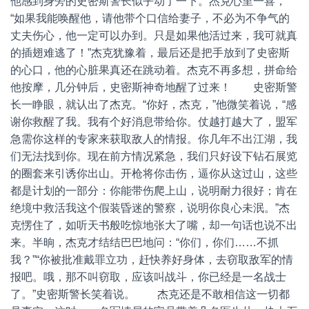
他感到身旁的史密斯警长似乎动了一下。杰克心里一喜，
“如果我能唤醒他，请他带个口信给妻子，不必为不争气的
丈夫伤心，他一定可以办到。只是如果他活过来，我可就真
的插翅难逃了！”杰克犹豫着，最后还是把手放到了史密斯
的心口，他的心脏果真还在跳动着。杰克不再多想，拼命给
他按摩，几分钟后，史密斯神奇地醒了过来！ 史密斯警
长一睁眼，就认出了杰克。“你好，杰克，”他微笑着说，“感
谢你救醒了我。我有个好消息带给你。仗越打越大了，盟军
急需你这样的专家来获取敌人的情报。你几年不出江湖，我
们无法找到你。现在前方情况紧急，我们只好设下钻石展览
的圈套来引诱你出山。开枪将你击伤，逼你从这过山，这些
都是计划的一部分：你能带伤爬上山，说明耐力很好；肯在
绝境中救活我这个假装昏迷的警察，说明你良心未泯。”杰
克愣住了，如听天书般吃惊地张大了嘴，却一句话也说不出
来。半晌，杰克才结结巴巴地问：“你们，你们……不抓
我？”“你被批准戴罪立功，赶快养好身体，去窃取敌军的情
报吧。哦，那不叫窃取，应该叫战斗，你已经是一名战士
了。”史密斯警长笑着说。 杰克还是不敢相信这一切都