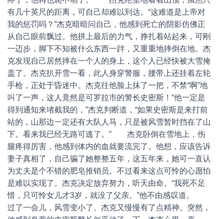
有几十英尺的距离，可自己却难以到达。“这难道是上帝对
我的惩罚吗？”杰克暗暗问自己，他感到死亡的阴影仿佛正
从自己眼前飘过。他拼上最后的力气，挣扎着站起来，可刚
一迈步，脚下不知被什么东西一跘，又重重地摔倒在地。杰
克发现自己居然摔在一个人的身上，这个人已经快被大雪掩
盖了。杰克扒开雪一看，此人身穿警服，腰带上还挂着左轮
手枪，正处于昏迷中。杰克往他脸上抹了一把，不禁“啊”地
叫了一声，这人竟然是可罗拉市的警长史密斯！“他一定是
得到通知来堵截我的，”杰克判断道，“如果史密斯是来打前
站的，山那边一定还有大队人马，只是被风雪暂时挡在了山
下。看来我已经无路可逃了。” 杰克卧倒在雪地上，伤
腿疼得厉害，他感到体内的血就要流完了。他想，应该告诉
妻子真相了，自己骗了她整整五年，这五年来，她可一直认
为丈夫是个不错的肥皂推销员。不过看来这点可怜的心愿怕
是难以实现了。杰克决定放弃努力，听天由命。“我死不足
惜，只可怜女儿才3岁，就没了父亲。”他不由感叹道。
过了一会儿，风雪变小了。杰克又慢慢有了点精神。突然，