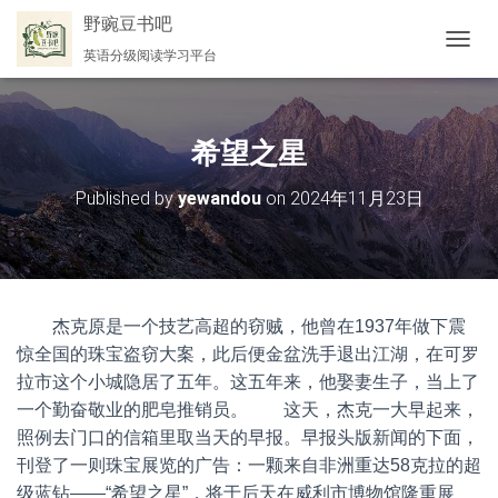
野豌豆书吧
英语分级阅读学习平台
切
换
导
航
希望之星
Published by
yewandou
on
2024年11月23日
杰克原是一个技艺高超的窃贼，他曾在1937年做下震
惊全国的珠宝盗窃大案，此后便金盆洗手退出江湖，在可罗
拉市这个小城隐居了五年。这五年来，他娶妻生子，当上了
一个勤奋敬业的肥皂推销员。 这天，杰克一大早起来，
照例去门口的信箱里取当天的早报。早报头版新闻的下面，
刊登了一则珠宝展览的广告：一颗来自非洲重达58克拉的超
级蓝钻——“希望之星”，将于后天在威利市博物馆隆重展