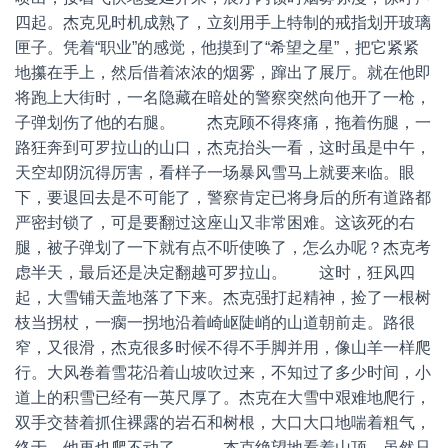
四起。杰克见时机成熟了，立刻用手上特制的戒指划开玻璃
匣子。凭着“职业”的感觉，他摸到了“希望之星”，把它紧紧
地攥在手上，然后借着浓浓的烟雾，蹿出了展厅。就在他即
将跑上大街时，一名隐藏在暗处的警察突然向他开了一枪，
子弹划伤了他的右腿。 杰克顾不得疼痛，拖着伤腿，一
路狂奔到可罗拉山的山口，杰克抬头一看，这时虽是中午，
天空却阴沉得厉害，看样子一场暴风雪马上就要来临。眼
下，要退回去是不可能了，警察肯定已将身后的所有道路都
严密封锁了，可是要翻过这座山又非常困难。这该死的右
腿，被子弹划了一下就有点不听使唤了，怎么办呢？杰克考
虑半天，最后还是决定翻越可罗拉山。 这时，狂风四
起，大雪铺天盖地落了下来。杰克强打起精神，捡了一根树
枝当拐杖，一瘸一拐地沿着崎岖陡峭的山道朝前走。路很
窄，又很滑，杰克很多时候不得不手脚并用，像山羊一样爬
行。大风卷着雪花沿着山坡吹过来，不知过了多少时间，小
道上的积雪已经有一英尺厚了。杰克在大雪中艰难地爬行，
双手交替着抓住裸露的岩石和树根，大口大口地喘着粗气，
终于，他再也爬不动了。 杰克绝望地看着山顶，虽然只