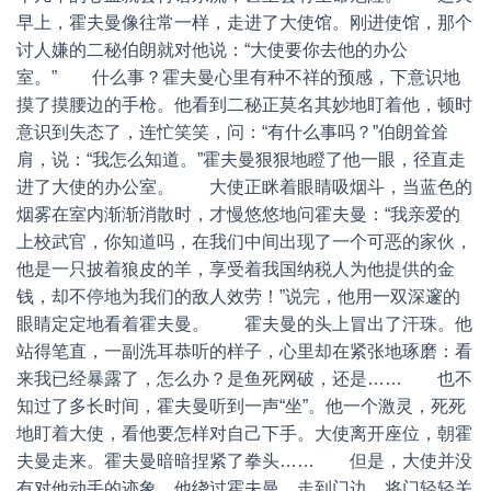
早上，霍夫曼像往常一样，走进了大使馆。刚进使馆，那个
讨人嫌的二秘伯朗就对他说：“大使要你去他的办公
室。” 什么事？霍夫曼心里有种不祥的预感，下意识地
摸了摸腰边的手枪。他看到二秘正莫名其妙地盯着他，顿时
意识到失态了，连忙笑笑，问：“有什么事吗？”伯朗耸耸
肩，说：“我怎么知道。”霍夫曼狠狠地瞪了他一眼，径直走
进了大使的办公室。 大使正眯着眼睛吸烟斗，当蓝色的
烟雾在室内渐渐消散时，才慢悠悠地问霍夫曼：“我亲爱的
上校武官，你知道吗，在我们中间出现了一个可恶的家伙，
他是一只披着狼皮的羊，享受着我国纳税人为他提供的金
钱，却不停地为我们的敌人效劳！”说完，他用一双深邃的
眼睛定定地看着霍夫曼。 霍夫曼的头上冒出了汗珠。他
站得笔直，一副洗耳恭听的样子，心里却在紧张地琢磨：看
来我已经暴露了，怎么办？是鱼死网破，还是…… 也不
知过了多长时间，霍夫曼听到一声“坐”。他一个激灵，死死
地盯着大使，看他要怎样对自己下手。大使离开座位，朝霍
夫曼走来。霍夫曼暗暗捏紧了拳头…… 但是，大使并没
有对他动手的迹象。他绕过霍夫曼，走到门边，将门轻轻关