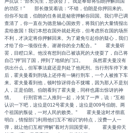
声抗议：“部长先生，您误会了。我是奉命将伯朗押解回国
的功臣！” 部长微笑着说：“不错，伯朗是你押回来的。
但你不知道，伯朗的任务就是秘密押解你回国。我们早已调
查清了，你一直在为德意轴心国效劳，将我们的大量情报出
卖给敌国！我们本想在国外就处死你，但考虑所在国的场所
不利，才决定将你押解回来。为了避免引起你的疑心，我们
才给了你一项假任务。谢谢你的全力配合。” 霍夫曼听
罢，目瞪口呆。他没有想到自己被该死的大使耍了，自己将
自己“押”回了国，押到了地狱的门口。 虽然霍夫曼没有
供出什么，但军事法庭还是判处了他死刑。当行刑车停下来
后，霍夫曼看到刑场上还停有一辆行刑车，一个人被推下车
来。霍夫曼看到他，顿时惊讶得合不拢嘴，因为那人不是别
人，正是伯朗。伯朗看到了霍夫曼，同样也露出惊讶的神
情。 行刑官将二人推到一起，冷笑了一声，说：“互相
认识一下吧，这位是012号霍夫曼，这位是009号伯朗。两
个祖国的叛徒，一对人民的败类。” 霍夫曼这时才彻底
明白，情报部门利用他们互不“相识”的特点，没费一人一
弹，就让他们互相“押解”着对方回国受审。 霍夫曼仰天