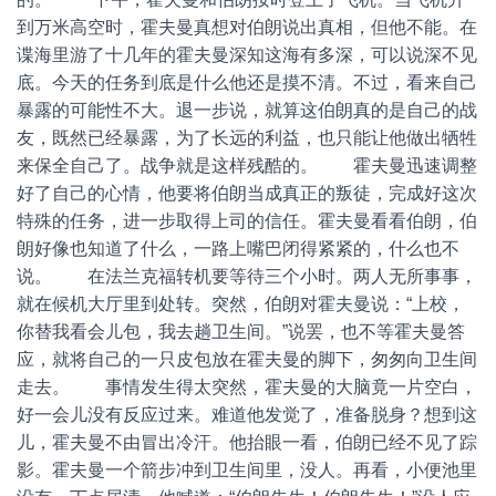
到万米高空时，霍夫曼真想对伯朗说出真相，但他不能。在
谍海里游了十几年的霍夫曼深知这海有多深，可以说深不见
底。今天的任务到底是什么他还是摸不清。不过，看来自己
暴露的可能性不大。退一步说，就算这伯朗真的是自己的战
友，既然已经暴露，为了长远的利益，也只能让他做出牺牲
来保全自己了。战争就是这样残酷的。 霍夫曼迅速调整
好了自己的心情，他要将伯朗当成真正的叛徒，完成好这次
特殊的任务，进一步取得上司的信任。霍夫曼看看伯朗，伯
朗好像也知道了什么，一路上嘴巴闭得紧紧的，什么也不
说。 在法兰克福转机要等待三个小时。两人无所事事，
就在候机大厅里到处转。突然，伯朗对霍夫曼说：“上校，
你替我看会儿包，我去趟卫生间。”说罢，也不等霍夫曼答
应，就将自己的一只皮包放在霍夫曼的脚下，匆匆向卫生间
走去。 事情发生得太突然，霍夫曼的大脑竟一片空白，
好一会儿没有反应过来。难道他发觉了，准备脱身？想到这
儿，霍夫曼不由冒出冷汗。他抬眼一看，伯朗已经不见了踪
影。霍夫曼一个箭步冲到卫生间里，没人。再看，小便池里