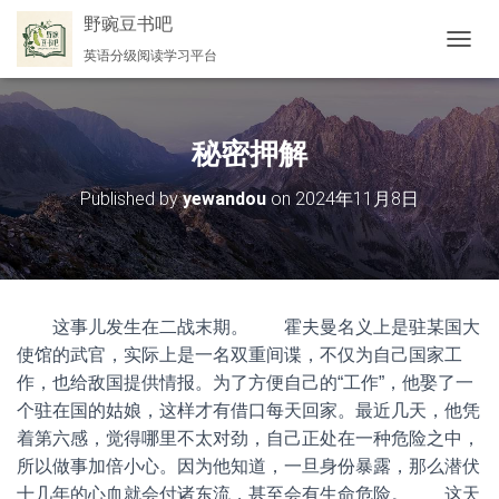
野豌豆书吧
英语分级阅读学习平台
切
换
导
航
秘密押解
Published by
yewandou
on
2024年11月8日
这事儿发生在二战末期。 霍夫曼名义上是驻某国大
使馆的武官，实际上是一名双重间谍，不仅为自己国家工
作，也给敌国提供情报。为了方便自己的“工作”，他娶了一
个驻在国的姑娘，这样才有借口每天回家。最近几天，他凭
着第六感，觉得哪里不太对劲，自己正处在一种危险之中，
所以做事加倍小心。因为他知道，一旦身份暴露，那么潜伏
十几年的心血就会付诸东流，甚至会有生命危险。 这天