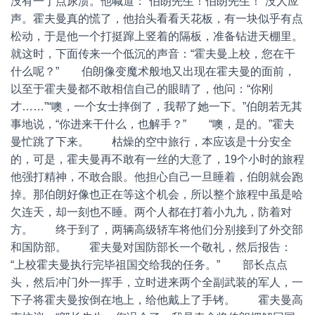
没有一丁点尿渍。他喊道：“伯朗先生！伯朗先生！”没人应
声。霍夫曼真的慌了，他抬头看看天花板，有一块似乎有点
松动，于是他一个打挺蹿上竖着的隔板，准备钻进天棚里。
就这时，下面传来一个低沉的声音：“霍夫曼上校，您在干
什么呢？” 伯朗像变魔术般地又出现在霍夫曼的面前，
以至于霍夫曼都不敢相信自己的眼睛了，他问：“你刚
才……”“噢，一个女士摔倒了，我帮了她一下。”伯朗若无其
事地说，“你进来干什么，也解手？” “噢，是的。”霍夫
曼忙跳了下来。 枯燥的空中旅行，本应该是十分安全
的，可是，霍夫曼再不敢有一丝的大意了，19个小时的旅程
他强打精神，不敢合眼。他担心自己一旦睡着，伯朗就会跑
掉。那伯朗好像也正在等这个机会，所以整个旅程中虽是哈
欠连天，却一刻也不睡。两个人都在打着小九九，防着对
方。 终于到了，两辆高级轿车将他们分别接到了外交部
和国防部。 霍夫曼对国防部长一个敬礼，然后报告：
“上校霍夫曼执行完毕祖国交给我的任务。” 部长点点
头，然后冲门外一挥手，立时进来两个全副武装的军人，一
下子将霍夫曼按倒在地上，给他戴上了手铐。 霍夫曼高