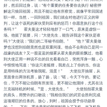
好，然后回过身，说：“有个重要的任务要你去执行 秘密押
解这只狼回祖国，而且不能让他有所察觉，就像平常回国述
职一样。当然，一回到祖国，我们就会对他进行正义的审
判，让这个该死的家伙受到应有的惩罚！你愿意执行这个任
务吗？” 霍夫曼这才轻轻地舒了一口气，原来是虚惊一
场。他挺了挺腰，问：“大使先生，能告诉我这个家伙是谁
吗？”大使说：“我们的二等秘书伯朗。” “他？”霍夫曼做
梦也没想到伯朗竟然也是双重间谍。他会不会和自己是同一
战壕的战友？又一股蓝蓝的烟雾从霍夫曼的眼前飘过。他看
到大使正用一种说不出的目光看着自己，突然浑身一颤，心
中恨恨地骂道：“你这只老狐狸，我差点上了你的当。你这
是用特殊的方法考验我呢。混蛋！” 大使拉开抽屉，从
里面拿出两张机票，扬了扬，说：“喏，今天下午的。要记
住，千万不能让伯朗有所发现，更不能让他溜掉，尤其在法
兰克福转机的时候。”“是，大使先生。” 大使拍拍霍夫曼
的肩头，用赞许的口吻说：“我相信我们的武官会胜利完成
这项艰巨的任务的。放心，到时，祖国会授予你功勋章
的。” 下午，霍夫曼和伯朗按时登上了飞机。当飞机升