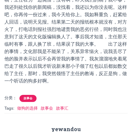
我还到处找你的新闻稿，没找着，我还以为你没去呢。这样
吧，你再传一份过来，我今天给你上。我如释重负，赶紧给
人回话，说明天见报。结果第二天的报纸根本就没有，对方
火了，打电话到报社强烈地谴责我的恶劣行径，同时我也注
意到了这天的文化版编辑换人了。事后我才知道，主任那天
临时有事，跟人换了班，结果误了我的大事。 出了这样
的事情，文化部我是不能呆了，关系异常恼火，说我丢尽了
他的脸并表示以后不会再管我的事情了。我灰溜溜地夹着尾
巴走了很久以后我才听说新来那小子领了红包以后都如数交
给了主任，那时，我突然领悟了主任的教诲，反正是狗，做
一个听话的狗多好啊。
分类：
故事会
Tags:
做狗的选择
故事会
故事汇
yewandou