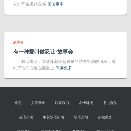
安把耳朵紧贴在邻
阅读更多
故事会
有一种爱叫做忍让-故事会
核心提示：女孩捧着饭盒呆呆的站在男孩的后面，看
到了他开心地在键盘上
阅读更多
首页
文章目录
联系我们
友情链接
书虫合集
英语小说
中英双语新闻
双语天地
伊索寓言