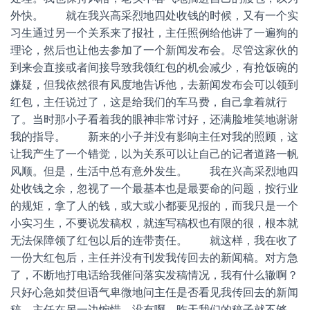
外快。 就在我兴高采烈地四处收钱的时候，又有一个实
习生通过另一个关系来了报社，主任照例给他讲了一遍狗的
理论，然后也让他去参加了一个新闻发布会。尽管这家伙的
到来会直接或者间接导致我领红包的机会减少，有抢饭碗的
嫌疑，但我依然很有风度地告诉他，去新闻发布会可以领到
红包，主任说过了，这是给我们的车马费，自己拿着就行
了。当时那小子看着我的眼神非常讨好，还满脸堆笑地谢谢
我的指导。 新来的小子并没有影响主任对我的照顾，这
让我产生了一个错觉，以为关系可以让自己的记者道路一帆
风顺。但是，生活中总有意外发生。 我在兴高采烈地四
处收钱之余，忽视了一个最基本也是最要命的问题，按行业
的规矩，拿了人的钱，或大或小都要见报的，而我只是一个
小实习生，不要说发稿权，就连写稿权也有限的很，根本就
无法保障领了红包以后的连带责任。 就这样，我在收了
一份大红包后，主任并没有刊发我传回去的新闻稿。对方急
了，不断地打电话给我催问落实发稿情况，我有什么辙啊？
只好心急如焚但语气卑微地问主任是否看见我传回去的新闻
稿，主任在另一边惋惜，没有啊，昨天我们的稿子就不够，