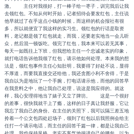
激。 主任对我很好，打一棒子给一枣子，训完我后让我
去领红包。不知从何时开始，记者招待会要发红包，主任说
他早就过了在乎这点小钱的时候，而这样的机会报社有很
多，所以就便宜了我这样的实习生。领红包的行话是取资
料，老记都是领了红包就走，而我，还要老实地当一会儿听
众，然后混一顿饭吃。领完了红包，我本来可以若无其事，
每天一如既往上下班，但我想给主任一个忠诚老实的印象，
就打电话告诉他我领了红包，请示他如何处理。本来我的想
法是，领红包事件主任心知肚明，我要得了好处不说，显得
不厚道，而要我直接交还给他，我还贪图小利不舍得，于是
我自以为是地玩了一个手腕，打电话请示他，而他的回答早
在我意料之中，他让我自己处理，说这是我应得的。就这
样，我心安理得地当了婊子又立了牌坊。 这是一个很好
的差事，很快我就干上了瘾，这样的日子真让我舒服，它让
我忘了我自己的身份。在主任的关照下，我可以隔三差五地
拎着一个公文包四处赶场子，领到了红包以后我照例会给主
任打一个请示电话，而主任的回答千篇一律，都是让我自己
处理。我也保持风格，老实不客气地揣进自己的腰包，以为