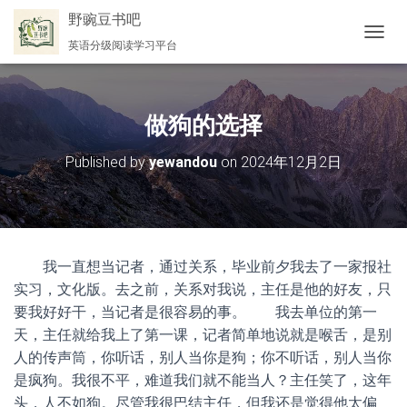
野豌豆书吧
英语分级阅读学习平台
切
换
导
航
做狗的选择
Published by
yewandou
on
2024年12月2日
我一直想当记者，通过关系，毕业前夕我去了一家报社
实习，文化版。去之前，关系对我说，主任是他的好友，只
要我好好干，当记者是很容易的事。 我去单位的第一
天，主任就给我上了第一课，记者简单地说就是喉舌，是别
人的传声筒，你听话，别人当你是狗；你不听话，别人当你
是疯狗。我很不平，难道我们就不能当人？主任笑了，这年
头，人不如狗。尽管我很巴结主任，但我还是觉得他太偏