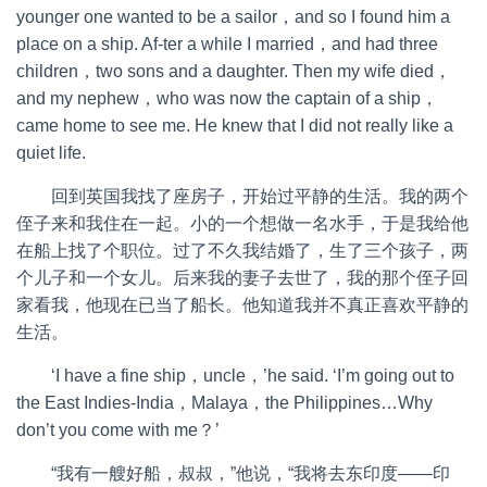
younger one wanted to be a sailor，and so I found him a
place on a ship. Af-ter a while I married，and had three
children，two sons and a daughter. Then my wife died，
and my nephew，who was now the captain of a ship，
came home to see me. He knew that I did not really like a
quiet life.
回到英国我找了座房子，开始过平静的生活。我的两个
侄子来和我住在一起。小的一个想做一名水手，于是我给他
在船上找了个职位。过了不久我结婚了，生了三个孩子，两
个儿子和一个女儿。后来我的妻子去世了，我的那个侄子回
家看我，他现在已当了船长。他知道我并不真正喜欢平静的
生活。
‘I have a fine ship，uncle，’he said. ‘I’m going out to
the East Indies-India，Malaya，the Philippines…Why
don’t you come with me？’
“我有一艘好船，叔叔，”他说，“我将去东印度——印