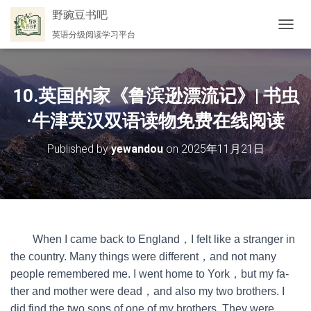
野豌豆书吧
英语分级阅读学习平台
切
换
导
航
10.英国的家《鲁滨逊漂流记》| 书虫
·牛津英汉双语读物免费在线阅读
Published by
yewandou
on
2025年11月21日
When I came back to England，I felt like a stranger in
the country. Many things were different，and not many
people remembered me. I went home to York，but my fa-
ther and mother were dead，and also my two brothers. I
did find the two sons of one of my brothers. They were