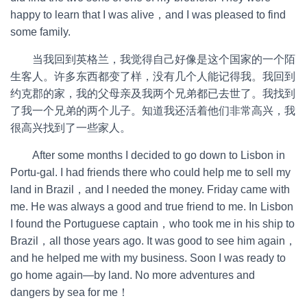
happy to learn that I was alive，and I was pleased to find
some family.
当我回到英格兰，我觉得自己好像是这个国家的一个陌
生客人。许多东西都变了样，没有几个人能记得我。我回到
约克郡的家，我的父母亲及我两个兄弟都已去世了。我找到
了我一个兄弟的两个儿子。知道我还活着他们非常高兴，我
很高兴找到了一些家人。
After some months I decided to go down to Lisbon in
Portu-gal. I had friends there who could help me to sell my
land in Brazil，and I needed the money. Friday came with
me. He was always a good and true friend to me. In Lisbon
I found the Portuguese captain，who took me in his ship to
Brazil，all those years ago. It was good to see him again，
and he helped me with my business. Soon I was ready to
go home again—by land. No more adventures and
dangers by sea for me！