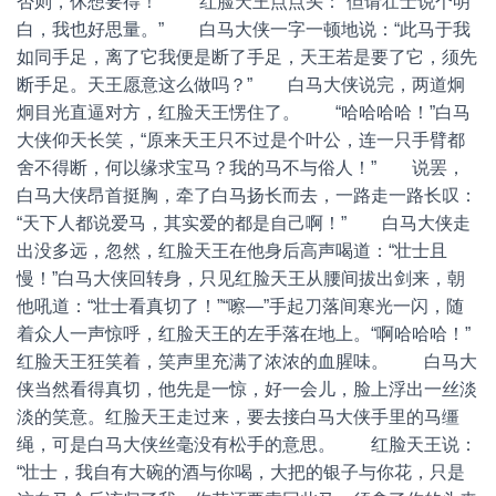
否则，休想要得！” 红脸天王点点头：“但请壮士说个明
白，我也好思量。” 白马大侠一字一顿地说：“此马于我
如同手足，离了它我便是断了手足，天王若是要了它，须先
断手足。天王愿意这么做吗？” 白马大侠说完，两道炯
炯目光直逼对方，红脸天王愣住了。 “哈哈哈哈！”白马
大侠仰天长笑，“原来天王只不过是个叶公，连一只手臂都
舍不得断，何以缘求宝马？我的马不与俗人！” 说罢，
白马大侠昂首挺胸，牵了白马扬长而去，一路走一路长叹：
“天下人都说爱马，其实爱的都是自己啊！” 白马大侠走
出没多远，忽然，红脸天王在他身后高声喝道：“壮士且
慢！”白马大侠回转身，只见红脸天王从腰间拔出剑来，朝
他吼道：“壮士看真切了！”“嚓—”手起刀落间寒光一闪，随
着众人一声惊呼，红脸天王的左手落在地上。“啊哈哈哈！”
红脸天王狂笑着，笑声里充满了浓浓的血腥味。 白马大
侠当然看得真切，他先是一惊，好一会儿，脸上浮出一丝淡
淡的笑意。红脸天王走过来，要去接白马大侠手里的马缰
绳，可是白马大侠丝毫没有松手的意思。 红脸天王说：
“壮士，我自有大碗的酒与你喝，大把的银子与你花，只是