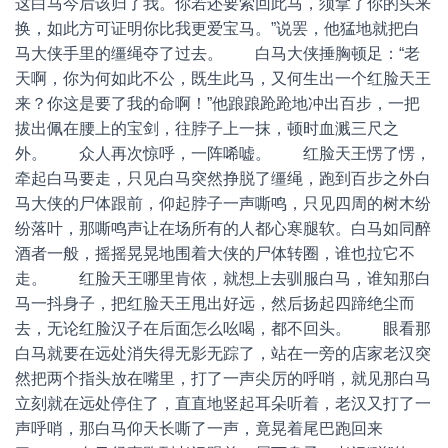
这白马今后该归了我。你若还要索回此马，须拿了你的头来
换，如此方可证明你比我更爱宝马。”说罢，他猛地就把白
马大侠手里的缰绳夺了过去。 白马大侠捶胸顿足：“老
天啊，你为何如此不公，既生此马，又何生出一个红脸天王
来？你这是要了我的命啊！”他踉踉跄跄地冲出百步，一把
拔出佩在腰上的宝剑，往脖子上一抹，顿时血溅三尺之
外。 众人再次惊呼，一阵唏嘘。 红脸天王愣了愣，
牵起白马要走，只见白马突然挣脱了缰绳，跑到百步之外白
马大侠的尸体跟前，仰起脖子一声嘶鸣，只见四周的树木纷
纷落叶，那嘶鸣声让在场所有的人都心寒腿软。白马如同醉
酒者一般，摇摇晃晃地围着大侠的尸体转圈，谁也拉它不
走。 红脸天王哪里肯依，就想上去驯服白马，谁知那白
马一抖身子，把红脸天王甩出好远，然后扬起四蹄绝尘而
去，无论红脸汉子在后面怎么吆喝，都不回头。 眼看那
白马就要在远处消失得无影无踪了，站在一旁的店家老汉突
然把两个指头放在嘴里，打了一声尖厉的呼哨，就见那白马
立刻就在远处停住了，直直地竖起耳朵听着，老汉又打了一
声呼哨，那白马仰天长嘶了一声，竟晃着尾巴跑回来