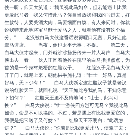
侠一听，仰天大笑道：“我虽视此马如命，但若能遇上比我
更爱此马者，我又何惜此马？你自当放我和我的马进去，好
生款待，人要美酒大肉，马要细面白馍，有人来问时，你就
说我特来此地将宝马献于爱马之人，就看他有没有这个福
分。” 老汉被白马大侠这番话说得哑口无言，只好让他
牵马进店。 当夜，倒也太平无事，不提。 第二天，
白马大侠才起来，门外就沸沸扬扬传来一片人马声，白马大
侠出去一看，一伙人正围着他拴在院里的白马指指点点，为
首的是一个身材魁梧的红脸汉子。 红脸汉子见白马大侠
开了门，就迎上来，朝他拱手施礼道：“壮士，好马，真是
好马，天下少有！” 白马大侠断定这红脸汉子就是老汉
说的红脸天王，就回礼说：“天王如此夸我的马，不知你意
下如何？” 红脸天王迫不及待地问：“壮士，此马可
换？” 白马大侠说：“壮士游侠四方岂可无马？我视此马
如命，命是不可以换的。不过，若是遇上有比我更爱它的，
我便是把它送了又何妨？” 红脸天王不明白：“此话怎
讲？” 白马大侠说：“你若是比我更爱此马，便牵了去；