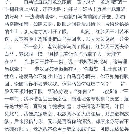
了。 白马径直跑到老汉跟前，屈下身子，老汉“噌”的一
下翻身跨上马背，连声大叫：“好马！好马！真是千载难遇
的好马！”一边啧啧地夸，一边就打马向前跑了开去。那白
马奋蹄扬鬃，如踏云雾，眨眼之间身后只留下一片纷纷扬扬
的尘土，众人这才真叫开了眼。 此刻，红脸天王叫苦不
迭，哭丧着脸正想辙要把白马弄回来，却见天边荡起一片尘
土。 不一会儿，老汉就策马到了跟前。红脸天王要去牵
白马，老汉眼一瞪：“且慢！若让你把马牵了去，天理何
在？” 红脸天王脖子一挺，说：“我断臂换此马，这马理
当我牵！” 老汉回答更振振有词：“你断臂，壮士却断了
性命，论爱马你不如壮士他；白马弃你而去，你不知如何唤
回，论御马你不如老汉我。这宝马如何就归了你？” 红
脸天王顿时傻了眼：“那依你说，当如何？” 老汉道：“三
十年前，我不惜舍去王侯之位，隐姓埋名专攻驯马技艺，遍
寻绝世好马，直到如今鬓发如雪，才寻得这匹宝马。昨日一
见此马，我便决定取之，我故意不留大侠住店，乃是欲擒故
纵，后来报信与你，无非是再看你的深浅，却原来你等皆不
该拥有此马。老汉我本欲今日取之以慰平生，可眼见诸位英