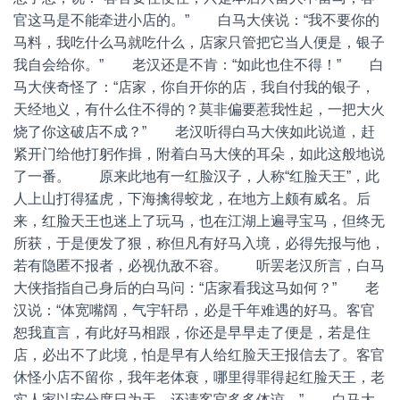
官这马是不能牵进小店的。” 白马大侠说：“我不要你的
马料，我吃什么马就吃什么，店家只管把它当人便是，银子
我自会给你。” 老汉还是不肯：“如此也住不得！” 白
马大侠奇怪了：“店家，你自开你的店，我自付我的银子，
天经地义，有什么住不得的？莫非偏要惹我性起，一把大火
烧了你这破店不成？” 老汉听得白马大侠如此说道，赶
紧开门给他打躬作揖，附着白马大侠的耳朵，如此这般地说
了一番。 原来此地有一红脸汉子，人称“红脸天王”，此
人上山打得猛虎，下海擒得蛟龙，在地方上颇有威名。后
来，红脸天王也迷上了玩马，也在江湖上遍寻宝马，但终无
所获，于是便发了狠，称但凡有好马入境，必得先报与他，
若有隐匿不报者，必视仇敌不容。 听罢老汉所言，白马
大侠指指自己身后的白马问：“店家看我这马如何？” 老
汉说：“体宽嘴阔，气宇轩昂，必是千年难遇的好马。客官
恕我直言，有此好马相跟，你还是早早走了便是，若是住
店，必出不了此境，怕是早有人给红脸天王报信去了。客官
休怪小店不留你，我年老体衰，哪里得罪得起红脸天王，老
实人家以安分度日为天，还请客官多多体谅。” 白马大