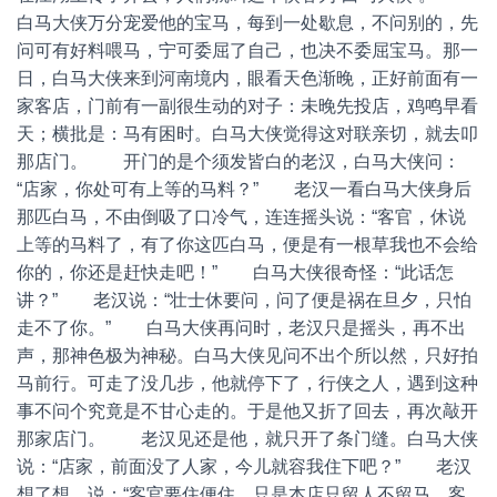
白马大侠万分宠爱他的宝马，每到一处歇息，不问别的，先
问可有好料喂马，宁可委屈了自己，也决不委屈宝马。那一
日，白马大侠来到河南境内，眼看天色渐晚，正好前面有一
家客店，门前有一副很生动的对子：未晚先投店，鸡鸣早看
天；横批是：马有困时。白马大侠觉得这对联亲切，就去叩
那店门。 开门的是个须发皆白的老汉，白马大侠问：
“店家，你处可有上等的马料？” 老汉一看白马大侠身后
那匹白马，不由倒吸了口冷气，连连摇头说：“客官，休说
上等的马料了，有了你这匹白马，便是有一根草我也不会给
你的，你还是赶快走吧！” 白马大侠很奇怪：“此话怎
讲？” 老汉说：“壮士休要问，问了便是祸在旦夕，只怕
走不了你。” 白马大侠再问时，老汉只是摇头，再不出
声，那神色极为神秘。白马大侠见问不出个所以然，只好拍
马前行。可走了没几步，他就停下了，行侠之人，遇到这种
事不问个究竟是不甘心走的。于是他又折了回去，再次敲开
那家店门。 老汉见还是他，就只开了条门缝。白马大侠
说：“店家，前面没了人家，今儿就容我住下吧？” 老汉
想了想，说：“客官要住便住，只是本店只留人不留马，客