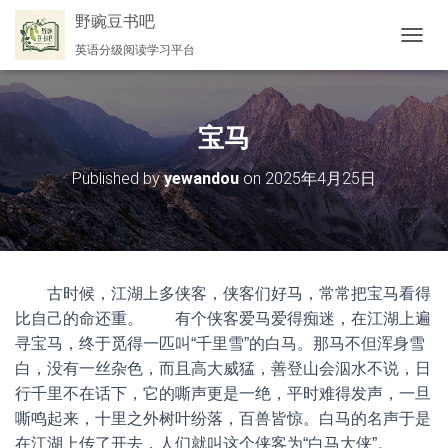
野豌豆书吧
英语分级阅读学习平台
切
换
导
航
宝马
Published by
yewandou
on
2025年4月25日
古时候，江湖上多侠客，侠客们好马，常常把宝马看得
比自己的命还重。 有个侠客爱马爱得痴迷，在江湖上遍
寻宝马，终于觅得一匹叫“千里雪”的白马。那马不但浑身雪
白，没有一丝杂色，而且高大威猛，善登山会泅水不说，日
行千里不在话下，它的嘶声更是一绝，平时难得发声，一旦
嘶鸣起来，十里之外树叶纷落，百兽皆惊。白马的名声于是
在江湖上传了开去，人们就叫这个侠客为“白马大侠”。