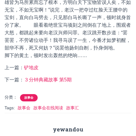
雄皆为马所累而忘了根本，方明白天下宝物皆误人矣，不如
无宝，不如无宝啊！”说完，老汉一把夺过红脸天王腰中的
宝剑，直向白马劈去，只见那白马长嘶了一声，顿时就身首
分了家。 眼看着绝世宝马顷刻之间倒在了地上，围观者
大怒，都跳起来要向老汉兴师问罪。老汉跳开数步道：“罢
罢罢，不劳诸位动手！我寻马误了一生，今番才如梦初醒，
韶华不再，死又何妨？”说罢他扬剑自刎，扑身倒地。
脚下的黄土，顿时发出轰然的绝响……
上一篇：
铲地皮
下一篇：
３分钟典藏故事 第5期
分类：
故事会
Tags:
故事会
故事会在线阅读
故事汇
yewandou