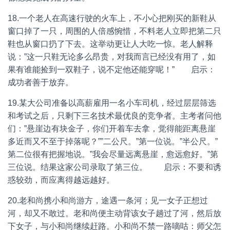
18.一个老人在高速行驶的火车上，不小心把刚买的新鞋从
窗口掉了一只，周围的人倍感惋惜，不料老人立即把第二只
鞋也从窗口扔了下去。这举动更让人大吃一惊。老人解释
说：”这一只鞋无论多么昂贵，对我而言已经没有用了，如
果有谁能捡到一双鞋子，说不定他还能穿呢！” 启示：
成功者善于放弃。
19.某大公司准备以高薪雇用一名小车司机，经过层层筛选
和考试之后，只剩下三名技术最优良的竞争者。主考者问他
们：”悬崖边有块金子，你们开着车去拿，觉得能距离悬崖
多近而又不至于掉落呢？””二公尺。”第一位说。”半公尺。”
第二位很有把握地说。”我会尽量远离悬崖，愈远愈好。”第
三位说。结果这家公司录取了第三位。 启示：不要和诱
惑较劲，而应离得越远越好。
20.老和尚携小和尚游方，途遇一条河；见一女子正想过
河，却又不敢过。老和尚便主动背该女子趟过了河，然后放
下女子，与小和尚继续赶路。小和尚不禁一路嘀咕：师父怎