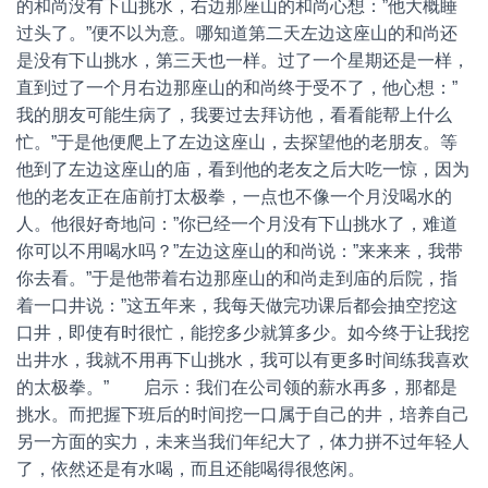
的和尚没有下山挑水，右边那座山的和尚心想：”他大概睡
过头了。”便不以为意。哪知道第二天左边这座山的和尚还
是没有下山挑水，第三天也一样。过了一个星期还是一样，
直到过了一个月右边那座山的和尚终于受不了，他心想：”
我的朋友可能生病了，我要过去拜访他，看看能帮上什么
忙。”于是他便爬上了左边这座山，去探望他的老朋友。等
他到了左边这座山的庙，看到他的老友之后大吃一惊，因为
他的老友正在庙前打太极拳，一点也不像一个月没喝水的
人。他很好奇地问：”你已经一个月没有下山挑水了，难道
你可以不用喝水吗？”左边这座山的和尚说：”来来来，我带
你去看。”于是他带着右边那座山的和尚走到庙的后院，指
着一口井说：”这五年来，我每天做完功课后都会抽空挖这
口井，即使有时很忙，能挖多少就算多少。如今终于让我挖
出井水，我就不用再下山挑水，我可以有更多时间练我喜欢
的太极拳。” 启示：我们在公司领的薪水再多，那都是
挑水。而把握下班后的时间挖一口属于自己的井，培养自己
另一方面的实力，未来当我们年纪大了，体力拼不过年轻人
了，依然还是有水喝，而且还能喝得很悠闲。