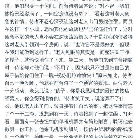
馆，他们想要一个房间。前台侍者回答说：”对不起，我们
旅馆已经客满了，一间空房也没有剩下。”看着这对老人疲
惫的神情，侍者不忍心深夜让这对老人出门另找住宿。而且
在这样一个小城，恐怕其他的旅店也早已客满打烊了，这对
疲惫不堪的老人岂不会在深夜流落街头？于是好心的侍者将
这对老人引领到一个房间，说：”也许它不是最好的，但现
在我只能做到这样了。”老人见眼前其实是一间整洁又干净
的屋子，就愉快地住了下来。第二天，当他们来到前台结账
时，侍者却对他们说：”不用了，因为我只不过是把自己的
屋子借给你们住了一晚–祝你们旅途愉快！”原来如此。侍者
自己一晚没睡，他就在前台值了一个通宵的夜班。两位老人
十分感动。老头儿说：”孩子，你是我见到过的最好的旅店
经营人。你会得到报答的。”侍者笑了笑，说这算不了什
么。他送老人出了门，转身接着忙自己的事，把这件事情忘
了个一干二净。没想到有一天，侍者接到了一封信函，打开
看，里面有一张去纽约的单程机票并有简短附言，聘请他去
做另一份工作。他乘飞机来到纽约，按信中所标明的路线来
到一个地方，抬眼一看，一座金碧辉煌的大酒店耸立在他的