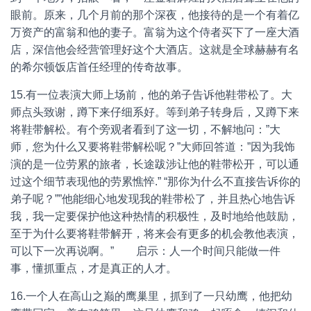
眼前。原来，几个月前的那个深夜，他接待的是一个有着亿
万资产的富翁和他的妻子。富翁为这个侍者买下了一座大酒
店，深信他会经营管理好这个大酒店。这就是全球赫赫有名
的希尔顿饭店首任经理的传奇故事。
15.有一位表演大师上场前，他的弟子告诉他鞋带松了。大
师点头致谢，蹲下来仔细系好。等到弟子转身后，又蹲下来
将鞋带解松。有个旁观者看到了这一切，不解地问：”大
师，您为什么又要将鞋带解松呢？”大师回答道：”因为我饰
演的是一位劳累的旅者，长途跋涉让他的鞋带松开，可以通
过这个细节表现他的劳累憔悴.” “那你为什么不直接告诉你的
弟子呢？””他能细心地发现我的鞋带松了，并且热心地告诉
我，我一定要保护他这种热情的积极性，及时地给他鼓励，
至于为什么要将鞋带解开，将来会有更多的机会教他表演，
可以下一次再说啊。” 启示：人一个时间只能做一件
事，懂抓重点，才是真正的人才。
16.一个人在高山之巅的鹰巢里，抓到了一只幼鹰，他把幼