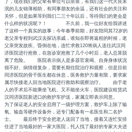
了，现在我们的父辈有单位可以依靠，有我们这一代天良未
泯的儿女锦薄相助，有同事朋友的余温，还有社会的关注和
关怀，但是如果等到我们二三十年以后，等待我们的更会是
什么样的状况呢？！ 不久前，我一位好友给我讲述
了这样一个真实的故事：今年春季前期，好友陪同其72岁的
老父亲专程到武汉去探访亲戚，谁知在即将返程的时候，老
父亲突发故疾、昏倒在地，连忙求救120将病人送往武汉同
济医院进行抢救，在急诊室抢救了几个小时后，老人总算脱
离了危险。 医院表示病人是多器官衰竭、自身身体状况
很不好、病情很复杂，需要长期住院治疗和观察，但是目前
同济医院的骨干医生都在休息，医务救护力量有限，要求家
属尽快接老人回当地医院进行救助和观察治疗。 由于老
人的手术后不能乘坐飞机、又不能坐火车，医院建议租赁武
汉同济医院新进口的救护车护送，家属立即表示同意。
为了保证老人的安全启用了一级护理方案，救护车上除了输
氧、输血等硬件设备外，还专门配备有一名医生和二名护
士。 最后终于安全把老人送回了当地，接着又连忙安排
住进了当地最好的一家大医院，托人找了最好的专家大夫进