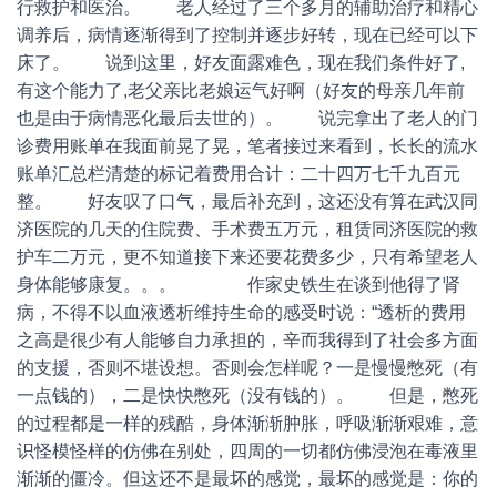
行救护和医治。 老人经过了三个多月的辅助治疗和精心
调养后，病情逐渐得到了控制并逐步好转，现在已经可以下
床了。 说到这里，好友面露难色，现在我们条件好了,
有这个能力了,老父亲比老娘运气好啊（好友的母亲几年前
也是由于病情恶化最后去世的）。 说完拿出了老人的门
诊费用账单在我面前晃了晃，笔者接过来看到，长长的流水
账单汇总栏清楚的标记着费用合计：二十四万七千九百元
整。 好友叹了口气，最后补充到，这还没有算在武汉同
济医院的几天的住院费、手术费五万元，租赁同济医院的救
护车二万元，更不知道接下来还要花费多少，只有希望老人
身体能够康复。。。 作家史铁生在谈到他得了肾
病，不得不以血液透析维持生命的感受时说：“透析的费用
之高是很少有人能够自力承担的，辛而我得到了社会多方面
的支援，否则不堪设想。否则会怎样呢？一是慢慢憋死（有
一点钱的），二是快快憋死（没有钱的）。 但是，憋死
的过程都是一样的残酷，身体渐渐肿胀，呼吸渐渐艰难，意
识怪模怪样的仿佛在别处，四周的一切都仿佛浸泡在毒液里
渐渐的僵冷。但这还不是最坏的感觉，最坏的感觉是：你的