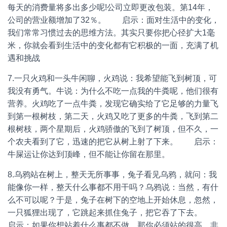
每天的消费量将多出多少呢!公司立即更改包装。第14年，
公司的营业额增加了32％。 启示：面对生活中的变化，
我们常常习惯过去的思维方法。其实只要你把心径扩大1毫
米，你就会看到生活中的变化都有它积极的一面，充满了机
遇和挑战
7.一只火鸡和一头牛闲聊，火鸡说：我希望能飞到树顶，可
我没有勇气。牛说：为什么不吃一点我的牛粪呢，他们很有
营养。火鸡吃了一点牛粪，发现它确实给了它足够的力量飞
到第一根树枝，第二天，火鸡又吃了更多的牛粪，飞到第二
根树枝，两个星期后，火鸡骄傲的飞到了树顶，但不久，一
个农夫看到了它，迅速的把它从树上射了下来。 启示：
牛屎运让你达到顶峰，但不能让你留在那里。
8.乌鸦站在树上，整天无所事事，兔子看见乌鸦，就问：我
能像你一样，整天什么事都不用干吗？乌鸦说：当然，有什
么不可以呢？于是，兔子在树下的空地上开始休息，忽然，
一只狐狸出现了，它跳起来抓住兔子，把它吞了下去。
启示：如果你想站着什么事都不做，那你必须站的很高，非