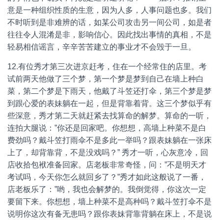
意是一种组织性质的生意，因为人多，人事问题也多。我们
不时听到是非难辨的话，如某公司攻击另一间公司，如是者
往往令人混淆是非，影响信心。因此找出事情的真相，不是
轻易相信谣言，辛辛苦苦建立的事业才不会毁于一旦。
12.有位秀才第三次进京赶考，住在一个经常住的店里。考
试前两天他做了三个梦，第一个梦是梦到自己在墙上种白
菜，第二个梦是下雨天，他戴了斗笠还打伞，第三个梦是梦
到跟心爱的表妹躺在一起，但是背靠着背。这三个梦似乎有
些深意，秀才第二天就赶紧去找算命的解梦。算命的一听，
连拍大腿说：”你还是回家吧。你想想，高墙上种菜不是白
费劲吗？戴斗笠打雨伞不是多此一举吗？跟表妹躺在一张床
上了，却背靠背，不是没戏吗？” 秀才一听，心灰意冷，回
店收拾包袱准备回家。店老板非常奇怪，问：”不是明天才
考试吗，今天你怎么就回乡了？”秀才如此这般说了一番，
店老板乐了：”哟，我也会解梦的。我倒觉得，你这次一定
要留下来。你想想，墙上种菜不是高种吗？戴斗笠打伞不是
说明你这次有备无患吗？跟你表妹背靠背躺在床上，不是说