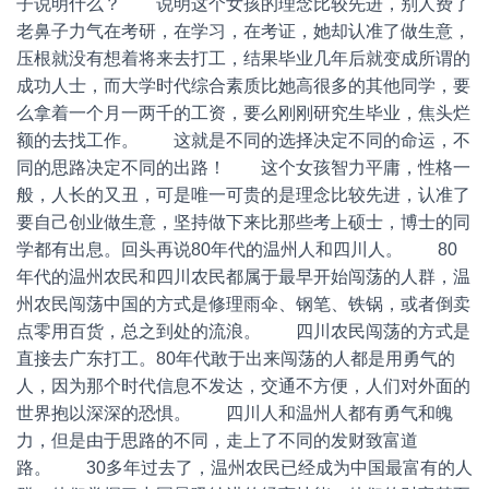
子说明什么？ 说明这个女孩的理念比较先进，别人费了
老鼻子力气在考研，在学习，在考证，她却认准了做生意，
压根就没有想着将来去打工，结果毕业几年后就变成所谓的
成功人士，而大学时代综合素质比她高很多的其他同学，要
么拿着一个月一两千的工资，要么刚刚研究生毕业，焦头烂
额的去找工作。 这就是不同的选择决定不同的命运，不
同的思路决定不同的出路！ 这个女孩智力平庸，性格一
般，人长的又丑，可是唯一可贵的是理念比较先进，认准了
要自己创业做生意，坚持做下来比那些考上硕士，博士的同
学都有出息。回头再说80年代的温州人和四川人。 80
年代的温州农民和四川农民都属于最早开始闯荡的人群，温
州农民闯荡中国的方式是修理雨伞、钢笔、铁锅，或者倒卖
点零用百货，总之到处的流浪。 四川农民闯荡的方式是
直接去广东打工。80年代敢于出来闯荡的人都是用勇气的
人，因为那个时代信息不发达，交通不方便，人们对外面的
世界抱以深深的恐惧。 四川人和温州人都有勇气和魄
力，但是由于思路的不同，走上了不同的发财致富道
路。 30多年过去了，温州农民已经成为中国最富有的人