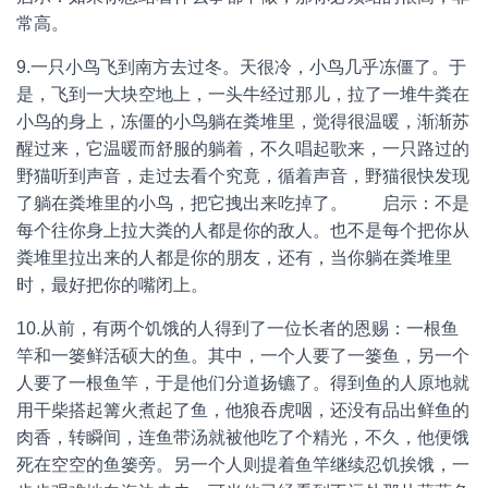
常高。
9.一只小鸟飞到南方去过冬。天很冷，小鸟几乎冻僵了。于
是，飞到一大块空地上，一头牛经过那儿，拉了一堆牛粪在
小鸟的身上，冻僵的小鸟躺在粪堆里，觉得很温暖，渐渐苏
醒过来，它温暖而舒服的躺着，不久唱起歌来，一只路过的
野猫听到声音，走过去看个究竟，循着声音，野猫很快发现
了躺在粪堆里的小鸟，把它拽出来吃掉了。 启示：不是
每个往你身上拉大粪的人都是你的敌人。也不是每个把你从
粪堆里拉出来的人都是你的朋友，还有，当你躺在粪堆里
时，最好把你的嘴闭上。
10.从前，有两个饥饿的人得到了一位长者的恩赐：一根鱼
竿和一篓鲜活硕大的鱼。其中，一个人要了一篓鱼，另一个
人要了一根鱼竿，于是他们分道扬镳了。得到鱼的人原地就
用干柴搭起篝火煮起了鱼，他狼吞虎咽，还没有品出鲜鱼的
肉香，转瞬间，连鱼带汤就被他吃了个精光，不久，他便饿
死在空空的鱼篓旁。另一个人则提着鱼竿继续忍饥挨饿，一