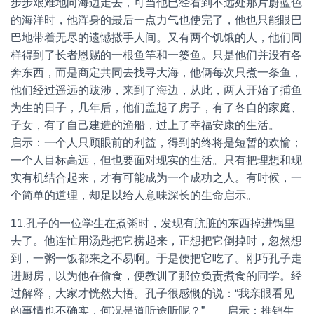
步步艰难地向海边走去，可当他已经看到不远处那片蔚蓝色
的海洋时，他浑身的最后一点力气也使完了，他也只能眼巴
巴地带着无尽的遗憾撒手人间。又有两个饥饿的人，他们同
样得到了长者恩赐的一根鱼竿和一篓鱼。只是他们并没有各
奔东西，而是商定共同去找寻大海，他俩每次只煮一条鱼，
他们经过遥远的跋涉，来到了海边，从此，两人开始了捕鱼
为生的日子，几年后，他们盖起了房子，有了各自的家庭、
子女，有了自己建造的渔船，过上了幸福安康的生活。
启示：一个人只顾眼前的利益，得到的终将是短暂的欢愉；
一个人目标高远，但也要面对现实的生活。只有把理想和现
实有机结合起来，才有可能成为一个成功之人。有时候，一
个简单的道理，却足以给人意味深长的生命启示。
11.孔子的一位学生在煮粥时，发现有肮脏的东西掉进锅里
去了。他连忙用汤匙把它捞起来，正想把它倒掉时，忽然想
到，一粥一饭都来之不易啊。于是便把它吃了。刚巧孔子走
进厨房，以为他在偷食，便教训了那位负责煮食的同学。经
过解释，大家才恍然大悟。孔子很感慨的说：“我亲眼看见
的事情也不确实，何况是道听途听呢？” 启示：推销生