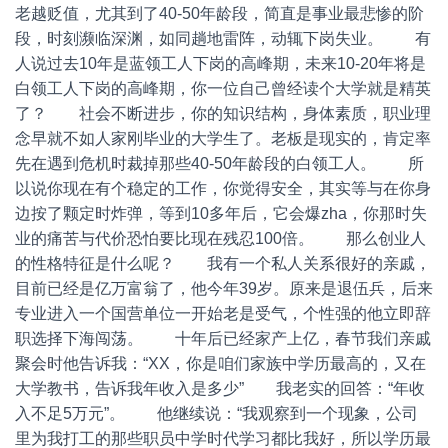
老越贬值，尤其到了40-50年龄段，简直是事业最悲惨的阶
段，时刻濒临深渊，如同趟地雷阵，动辄下岗失业。 有
人说过去10年是蓝领工人下岗的高峰期，未来10-20年将是
白领工人下岗的高峰期，你一位自己曾经读个大学就是精英
了？ 社会不断进步，你的知识结构，身体素质，职业理
念早就不如人家刚毕业的大学生了。老板是现实的，肯定率
先在遇到危机时裁掉那些40-50年龄段的白领工人。 所
以说你现在有个稳定的工作，你觉得安全，其实等与在你身
边按了颗定时炸弹，等到10多年后，它会爆zha，你那时失
业的痛苦与代价恐怕要比现在残忍100倍。 那么创业人
的性格特征是什么呢？ 我有一个私人关系很好的亲戚，
目前已经是亿万富翁了，他今年39岁。原来是退伍兵，后来
专业进入一个国营单位一开始老是受气，个性强的他立即辞
职选择下海闯荡。 十年后已经家产上亿，春节我们亲戚
聚会时他告诉我：“XX，你是咱们家族中学历最高的，又在
大学教书，告诉我年收入是多少” 我老实的回答：“年收
入不足5万元”。 他继续说：“我观察到一个现象，公司
里为我打工的那些职员中学时代学习都比我好，所以学历最