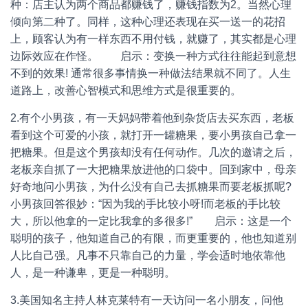
种：店主认为两个商品都赚钱了，赚钱指数为2。当然心理
倾向第二种了。同样，这种心理还表现在买一送一的花招
上，顾客认为有一样东西不用付钱，就赚了，其实都是心理
边际效应在作怪。 启示：变换一种方式往往能起到意想
不到的效果! 通常很多事情换一种做法结果就不同了。人生
道路上，改善心智模式和思维方式是很重要的。
2.有个小男孩，有一天妈妈带着他到杂货店去买东西，老板
看到这个可爱的小孩，就打开一罐糖果，要小男孩自己拿一
把糖果。但是这个男孩却没有任何动作。几次的邀请之后，
老板亲自抓了一大把糖果放进他的口袋中。回到家中，母亲
好奇地问小男孩，为什么没有自己去抓糖果而要老板抓呢?
小男孩回答很妙：“因为我的手比较小呀!而老板的手比较
大，所以他拿的一定比我拿的多很多!” 启示：这是一个
聪明的孩子，他知道自己的有限，而更重要的，他也知道别
人比自己强。凡事不只靠自己的力量，学会适时地依靠他
人，是一种谦卑，更是一种聪明。
3.美国知名主持人林克莱特有一天访问一名小朋友，问他