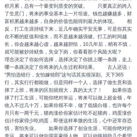
积月累，总有一个量变到质变的突破。 只要真正的跨入
了生意门，将来的事业基本上一片坦途。钱也越赚越多，财
富积累越来越多，自身的价值也能得到最大的体现。 相
反，打工生涯持续下来，近几年确实平安无事，可是你其实
在不断的贬值和缩水，而不是越来越强健。打工的时间越
长，你会越来越心虚，越来越胆怯，10几年后，稍有不慎，
就可能被炒掉鱿鱼，失业下岗，你看看那个风险大呢？
理念决定了你如何选择，选择决定了你踏上哪一条路，走上
哪一条路决定了你将来的人生过程和结果。 古人还说：
“男怕选错行，女怕嫁错郎”这句话其实很深刻。天下365
行，其实行行都能做，但是同样一个人，选择了做生意和选
择了上班，将来的区别就很大，真的太大了！ 如果你选
择了打工生涯，可能你绝对幸运，将来可以做上超金领，年
收入不过几十万，如果你很不幸，做了低级白领，也许每个
月只有一两千元，猪肉涨价你家估计吃不起猪肉，鸡蛋涨价
估计你家得少吃鸡蛋，即便这样卑微的生活，心中还常存恐
惧，害怕失业。 如果你选择了创业生涯，可能你绝对的
幸运，将来可以做中国富豪级人物，可以动辄捐助几个希望