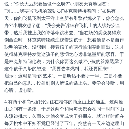
说：“你长大后想要当做什么呀?”小朋友天真地回答：
“嗯……我要当飞机的驾驶员!”林克莱特接着问：“如果有一
天，你的飞机飞到太平洋上空所有引擎都熄火了，你会怎么
办?”小朋友想了想：“我会先告诉坐在飞机上的人绑好安全
带，然后我挂上我的降落伞跳出去。”当在场的观众笑得东
倒西歪时，林克莱特继续注视着这孩子，想看他是不是自作
聪明的家伙。没想到，接着孩子的两行热泪夺眶而出，这才
使得林克莱特发觉这孩子的悲悯之心远非笔墨所能形容。于
是林克莱特问他说：为什么你要这么做?”小孩的答案透露了
这个孩子真挚的想法：“我要去拿燃料，我还要回来!!!”
启示：这就是“听的艺术”。一是听话不要听一半。二是不要
把自己的意思，投射到别人所说的话上头。要学会聆听，用
心听，虚心听。
4.有两个和尚他们分别住在相邻的两座山上的庙里。这两座
山之间有一条溪，于是这两个和尚每天都会在同一时间下山
去溪边挑水，久而久之他么变成为了好朋友。就这样时间在
每天挑水中不知不觉已经过了五年。突然有一天左边这座山