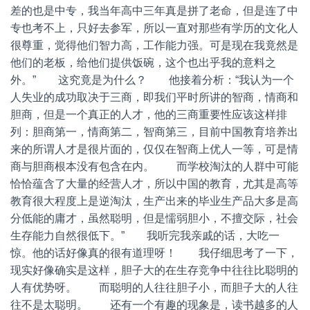
差的也是中专，我当年高中三年真是拼了老命，但是连了中
专也考不上，只好去参军，所以一直对那些有学历的文化人
很尊重，觉得他们智力高，工作能力强。可是现在我竟然是
他们的老板，给他们提供饭碗，这个也出乎我的意料之
外。” 这究竟是为什么？ 他接着分析：“我认为一个
人失业的成功取决于三商，即我们平时所讲的智商，情商和
胆商，但是一个真正的人才，他的三商重要性应该这样排
列：胆商第一，情商第二，智商第三，目前中国教育培养出
来的所谓人才是很片面的，仅仅在智商上优人一等，可是情
商与胆商根本没有包含在内。 而学校淘汰的人群中可能
恰恰蕴含了大量的经营人才，所以中国的教育，尤其是高等
教育很大程度上是逆淘汰，生产出来的毕业生产品大多是高
分低能的庸才，虽然聪明，但是懦弱胆小，不擅交际，社会
生存能力自然很低下。” 我听完我亲戚的话，大吃一
惊。他的话好像真的很有道理呀！ 我仔细思考了一下，
现实好像确实是这样，胆子大的在生存竞争中往往比聪明的
人有优势呀。 而聪明的人往往胆子小，而胆子大的人往
往不是太聪明。 还有一个有趣的现象是，读书越多的人