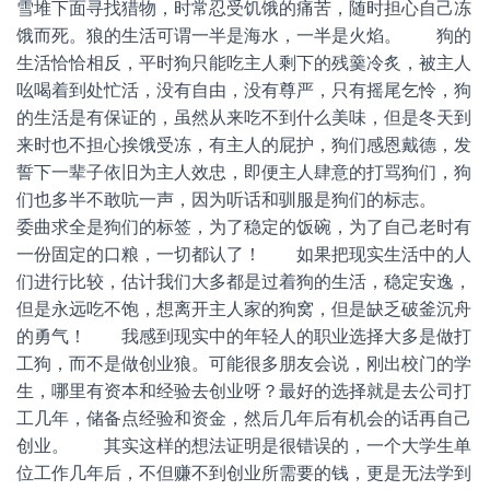
雪堆下面寻找猎物，时常忍受饥饿的痛苦，随时担心自己冻
饿而死。狼的生活可谓一半是海水，一半是火焰。 狗的
生活恰恰相反，平时狗只能吃主人剩下的残羹冷炙，被主人
吆喝着到处忙活，没有自由，没有尊严，只有摇尾乞怜，狗
的生活是有保证的，虽然从来吃不到什么美味，但是冬天到
来时也不担心挨饿受冻，有主人的屁护，狗们感恩戴德，发
誓下一辈子依旧为主人效忠，即便主人肆意的打骂狗们，狗
们也多半不敢吭一声，因为听话和驯服是狗们的标志。
委曲求全是狗们的标签，为了稳定的饭碗，为了自己老时有
一份固定的口粮，一切都认了！ 如果把现实生活中的人
们进行比较，估计我们大多都是过着狗的生活，稳定安逸，
但是永远吃不饱，想离开主人家的狗窝，但是缺乏破釜沉舟
的勇气！ 我感到现实中的年轻人的职业选择大多是做打
工狗，而不是做创业狼。可能很多朋友会说，刚出校门的学
生，哪里有资本和经验去创业呀？最好的选择就是去公司打
工几年，储备点经验和资金，然后几年后有机会的话再自己
创业。 其实这样的想法证明是很错误的，一个大学生单
位工作几年后，不但赚不到创业所需要的钱，更是无法学到