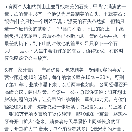
5.有两个人相约到山上去寻找精美的石头，甲背了满满的一
筐，乙的筐里只有一个他认为是最精美的石头。甲就笑乙：
“你为什么只挑一个啊?”乙说：“漂亮的石头虽然多，但我只
选一个最精美的就够了。”甲笑而不语，下山的路上，甲感
到负担越来越重，最后不得已不断地从一筐的石头中挑一个
最差的扔下，到下山的时候他的筐里结果只剩下一个石
头! 启示：人生中会有许多的东西，值得留恋，有的时
候你应该学会去放弃。
6.有一家牙膏厂，产品优良，包装精美，受到顾客的喜爱，
营业额连续10年递增，每年的增长率在10％～20％。可到
了第11年，业绩停滞下来，以后两年也如此。公司经理召开
高级会议，商讨对策。会议中，公司总裁许诺说：谁能想出
解决问题的办法，让公司的业绩增长，重奖10万元。有位年
轻经理站起来，递给总裁一张纸条，总裁看完后，马上签了
一张10万元的支票给了这位经理。那张纸条上写着：将现在
牙膏开口扩大1毫米。消费者每天早晨挤出同样长度的牙
膏，开口扩大了l毫米，每个消费者就多用1毫米宽的牙膏，