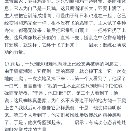
鹰带回家，养在鸡笼里。这只幼鹰和鸡一起啄食、嬉闹和休
息。它以为自己是一只鸡。这只鹰渐渐长大，羽翼丰满了，
主人想把它训练成猎鹰，可是由于终日和鸡混在一起，它已
经变得和鸡完全一样，根本没有飞的愿望了。主人试了各种
办法，都毫无效果，最后把它带到山顶上，一把将它扔了出
去。这只鹰像块石头似的，直掉下去，慌乱之中它拼命地扑
打翅膀，就这样，它终于飞了起来！ 启示：磨练召唤成
功的力量。
17.雨后，一只蜘蛛艰难地向墙上已经支离破碎的网爬去，
由于墙壁潮湿，它爬到一定的高度，就会掉下来，它一次次
地向上爬，一次次地又掉下来……第一个人看到了，他叹了
一口气，自言自语：”我的一生不正如这只蜘蛛吗？忙忙碌
碌而无所得。”于是，他日渐消沉。第二个人看到了，他
说：这只蜘蛛真愚蠢，为什么不从旁边干燥的地方绕一下爬
上去？我以后可不能像它那样愚蠢。于是，他变得聪明起
来。第三个人看到了，他立刻被蜘蛛屡败屡战的精神感动
了。于是，他变得坚强起来。 启示：有成功心态者处处
都能发觉成功的力量。