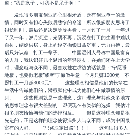
道：”我是疯子，可我不是呆子啊！”
发现很多朋友创业的心里很矛盾，既有创业单干的激
情，同时又有担心失败后悲惨的命运！所以很多朋友思考了
很长时间，最后还是决定等等再看，一月过了一月，一年过
了又一年，岁月流逝，光阴不再，沉浸在打工的生涯中难以
自拔，结婚供房，身上的经济枷锁日益沉重，无力再搏，最
后只好认命，打工一辈子。 中国温州人号称中国最富有
的人群，我认识好几个温州的年轻朋友，在她们还在上大学
时，理念就与众不同，最喜欢挂在嘴边的话就是：“宁愿睡
地板，也要做老板”或者“宁愿做生意一个月只赚1000元，不
愿打工一月赚3000元”。 这些理念相信是他们的长辈在
生活中告诫他们的，潜移默化中成为他们心中做事情的原
则。 这些原则就是一些理念，这种理念与其他众多地方
的思维理念有很大差别的，即便现在有类似的选择，我估计
很多朋友恰恰与他们的选择相反。 但是这种理念却是很
先进的，正是这样的理念使得温州人与众不同，成为中国最
富有的人群。 “思路决定出路”！！！ 这句话很多人