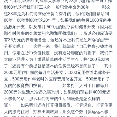
况下, 我们从出生到成年大学毕业时22岁,我们有幸一直工作
到60岁,这样我们打工人的一般职业生命为38年。 那么
这38年是为我们将来做准备而奋斗的，假如我们能够活到
80岁，60岁到80岁这20年里，如果我们的每月1000元的生
活必须开支，以及每月 500元的医疗费用储备开支（因为在
那个时候疾病会频繁的光顾和困扰我们），所以必须应该要
有36万元的养老准备金，这还算不上我们超过80岁的那部
分开支呢！ 这样一来，我们就知道了自己挣多少钱才够
用。假定在货币价值稳定、没有通货膨胀的前提下，我们广
大职业经理人为了维系简单的生活而生存，挣4000元就够
了（还要有个前提就是基本的住房已经不是问题了），其中
2000元用作目前的每月生活开支，1000元用作养老储备开
支，500元用作年老时的医疗费用储备开支，500元用作子
女的的教育费用投资。 如果打工人对于目前每月
2000元的生活水准还充满恐惧，如果我们现在挣4000元还
不够化的话，那么我们将来的生活到底会是怎么样的
呢？ 如果我们还有打算项目投资、打算深造、打算住更
大的漂亮住房、打算出国旅游，那么这个数目就远远不够