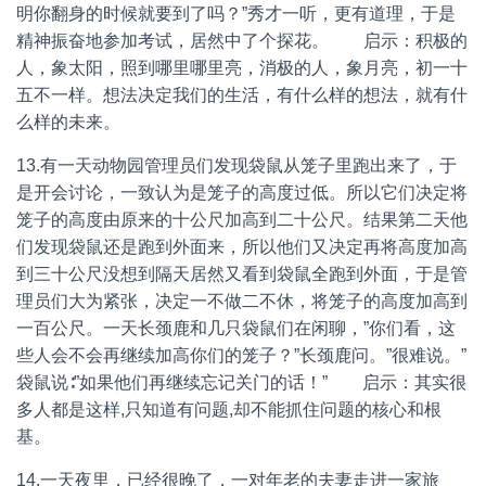
明你翻身的时候就要到了吗？”秀才一听，更有道理，于是
精神振奋地参加考试，居然中了个探花。 启示：积极的
人，象太阳，照到哪里哪里亮，消极的人，象月亮，初一十
五不一样。想法决定我们的生活，有什么样的想法，就有什
么样的未来。
13.有一天动物园管理员们发现袋鼠从笼子里跑出来了，于
是开会讨论，一致认为是笼子的高度过低。所以它们决定将
笼子的高度由原来的十公尺加高到二十公尺。结果第二天他
们发现袋鼠还是跑到外面来，所以他们又决定再将高度加高
到三十公尺没想到隔天居然又看到袋鼠全跑到外面，于是管
理员们大为紧张，决定一不做二不休，将笼子的高度加高到
一百公尺。一天长颈鹿和几只袋鼠们在闲聊，”你们看，这
些人会不会再继续加高你们的笼子？”长颈鹿问。”很难说。”
袋鼠说∶”如果他们再继续忘记关门的话！” 启示：其实很
多人都是这样,只知道有问题,却不能抓住问题的核心和根
基。
14.一天夜里，已经很晚了，一对年老的夫妻走进一家旅