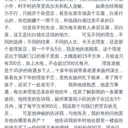
小学，时不时的享受高尔夫和私人游艇。 如果你经商能
力不行，只能开个杂货店，甚至在菜市场卖个豆腐，白菜什
么的，你也能赚个一两千元，和低级白领过差不多的日
子。 但是你不怕失业，因为每天都有人来买豆腐，买白
菜，这又是比白领生活强的地方。 可见不同的理念，不
同的选择；不同的结果，不同的人生。今天去理发，还是那
个老理发店，剪一个平头5元，我是他的老顾客。这个理发
店位于我家门口的巷子里面，大概面积15平方米，月租金只
有350元，加上水电，不会超过500元每月。 理发老板
是个35岁的南通乡下人，十多年前就带着老婆来扬州谋生，
靠着在乡下学的理发手艺，竟然在扬州扎下根来，养了两个
孩子，还买了一处老宅子。 我和他很熟悉，他是万事
通，每次来理发总喜欢听他吹牛，也算了解新闻的一条重要
途径。他得意的告诉我，扬州莱茵苑小区的房子在过去3个
月内，涨了每平方米900元，我说那个与我们穷苦百姓无
关， 可是他神秘的告诉我，与他有关，我好奇的问他莫
非他在哪里有房产？ 他告诉我前年时他在那里一楼临街
的地方买了一处60平方米的商铺，当时价值50万，现在已