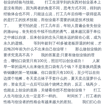
创业的经验与技能。 打工生涯学到的东西对创业基本上
是没有用的，因为两者的角度不同，思考方式不同，得到的
经验体会也不同，只能这么说，打工几年后你唯一获得提高
的是打工的技术技能，而创业最不需要的就是技术技能
了。 更可怕的是，打工几年后，年轻人普遍会丧失创业
的激qing，丧失初生牛犊不怕虎的勇气，越来越沉湎于单位
之中难以自拔，后来创业的念头只能永远的留在心底，成为
永久的遗憾。 等到年龄到了40多被老板辞退的时候，才
后悔20年前为什么不出来自己创业呀！ 那么做创业狼的
要求究竟高不高？ 我的答案是:只要有做创业狼的理
念，哪怕口袋里只有100元，照旧可以创业成功！ 人家
早一辈的温州人出来做生意口袋有几个钱？不是靠换鸡蛋换
铁锅赚的第一笔钱嘛。你口袋里只有100元，至少可以在街
边摆个地摊，冬天卖点袜子手套什么的，夏天卖点菠萝什么
的，资金充足一点后可以搞个烧烤之类的，反正，钱再少，
也能走上创业的道路，关键看你想不想做创业狼？ 打工
人生与创业人生一定是不一样的。 时间长了，打工者的
性格与创业者的性格会有越来越大的差别。 我们扪心自