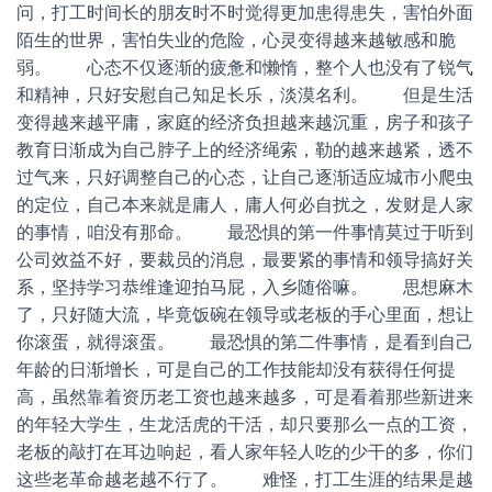
问，打工时间长的朋友时不时觉得更加患得患失，害怕外面
陌生的世界，害怕失业的危险，心灵变得越来越敏感和脆
弱。 心态不仅逐渐的疲惫和懒惰，整个人也没有了锐气
和精神，只好安慰自己知足长乐，淡漠名利。 但是生活
变得越来越平庸，家庭的经济负担越来越沉重，房子和孩子
教育日渐成为自己脖子上的经济绳索，勒的越来越紧，透不
过气来，只好调整自己的心态，让自己逐渐适应城市小爬虫
的定位，自己本来就是庸人，庸人何必自扰之，发财是人家
的事情，咱没有那命。 最恐惧的第一件事情莫过于听到
公司效益不好，要裁员的消息，最要紧的事情和领导搞好关
系，坚持学习恭维逢迎拍马屁，入乡随俗嘛。 思想麻木
了，只好随大流，毕竟饭碗在领导或老板的手心里面，想让
你滚蛋，就得滚蛋。 最恐惧的第二件事情，是看到自己
年龄的日渐增长，可是自己的工作技能却没有获得任何提
高，虽然靠着资历老工资也越来越多，可是看着那些新进来
的年轻大学生，生龙活虎的干活，却只要那么一点的工资，
老板的敲打在耳边响起，看人家年轻人吃的少干的多，你们
这些老革命越老越不行了。 难怪，打工生涯的结果是越