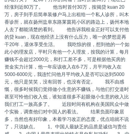
经涨到近80万了。 他当时首付30万，按揭贷 kuan 20
万，房子到手后简单装修户马上出租给一个私人诊所，叫木
香诊所，就在扬州盐阜东路莱茵苑小区的路边上，扬州本地
人去了都能清楚的看到。 他告诉我租金正好可以支付他
的贷 kuan，现在他经济上没有什么压力，唯一的梦想是再
干20年，退休享受生活。 我吃惊的很，想到他的一个如
此小的理发店，平时只有他一个人理发，按我的计算，每月
赚钱不会超过2000元，和打工差不多，可是根据他买房的
资金实力计算，他一年应该收入在6-7万，月平均收入在
5000-6000元，我连忙问他月平均收入是否可以达到5000
元，他只是笑笑，没有回答，也没有否定。 我不由感
慨，很多时候我们觉得做小生意的不赚钱，与他们打交道时
甚至可怜他们收入低，谁知道很多不起眼做小生意的收入比
我们打工一族高多了。 近段时间有机构在美国民众中做
个实验，调查他们对中国人的看法。 结果负面印象居
多，当然也有好印象，本着学习改正的态度，优点咱就不说
了，只说缺点。 1、中国人最缺乏的品质是诚信与责任