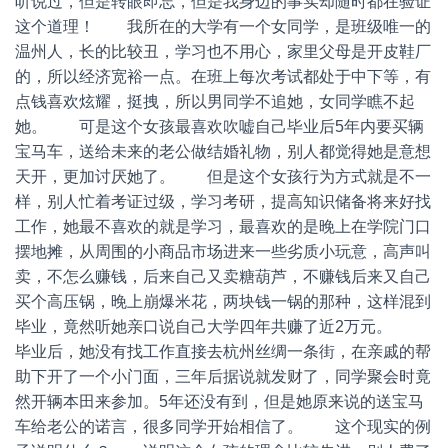
听说过，但是转眼即忘，但是我身边的事实却随时都在验证
这个道理！ 我所在的大学有一个女同学，是班级唯一的
温州人，长的比较丑，学习也不用心，家里父母是开皮鞋厂
的，所以经济宽裕一点。在班上每次考试都处于中下等，有
点钱喜欢炫耀，挺拽，所以男同学不追她，女同学瞧不起
她。 可是这个女孩最喜欢吹嘘自己毕业后5年内要买辆
宝马车，送给未来的老公做结婚礼物，别人都觉得她是意想
天开，更加讨厌她了。 但是这个女孩行为方式就是不一
样，别人忙着考证过级，学习考研，提高知识储备将来好找
工作，她最不喜欢的就是学习，最喜欢的是晚上在学院门口
摆地摊，从周围的小商品市场进来一些劣质小玩意，高声叫
卖，不怎么赚钱，后来自己又卖糖葫芦，不赚钱后来又自己
买个高压锅，晚上崩爆米花，两块钱一锅的那种，这样混到
毕业，竟然听她亲口说自己大学四年共赚了近2万元。
毕业后，她没有找工作直接去杭州丝绸一条街，在亲戚的帮
助下开了一个小门面，三年后据说就发财了，同学聚会时竟
然开辆本田来参加。5年还没有到，但是她原来说的送宝马
车给老公的诺言，很多同学开始相信了。 这个现实的例