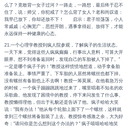
么了？竟敢背一女子过河？一路走，一路想，最后终于忍不
住了，说：师父，你犯戒了？怎么背了女人？老和尚叹道：
我早已放下，你却还放不下！ 启示：君子坦荡荡，小人
常戚戚；心胸宽广，思想开朗，遇事拿得起、放得下，才能
永远保持一种健康的心态。
21.一个心理学教授到疯人院参观，了解疯子的生活状态。
一天下来，觉得这些人疯疯癫癫，行事出人意料，可算大开
眼界。想不到准备返回时，发现自己的车胎被人下掉了。”
一定是哪个疯子干的！”教授这样愤愤地想道，动手拿备胎
准备装上。事情严重了。下车胎的人居然将螺丝也都下掉。
没有螺丝有备胎也上不去啊！教授一筹莫展。在他着急万分
的时候，一个疯子蹦蹦跳跳地过来了，嘴里唱着不知名的欢
乐歌曲。他发现了困境中的教授，停下来问发生了什么事。
教授懒得理他，但出于礼貌还是告诉了他。疯子哈哈大笑
说：”我有办法！”他从每个轮胎上面下了一个螺丝，这样就
拿到三个螺丝将备胎装了上去。教授惊奇感激之余，大为好
奇：”请问你是怎么想到这个办法的？” 疯子嘻嘻哈哈地笑