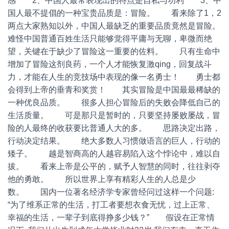
感 2、中国人最常表现出的特点是自私与功利 3、中
国人最不提倡的一种宝贵品质是：冒险。 看来除了1，2
两点大家熟知以外，中国人最缺乏的重要品质竟然是冒险。
难怪中国普通百姓生活只能够觉得平庸与无聊，卑微而绝
望，关键在于缺少了冒险这一重要的佐料。 只有生命中
增加了冒险这剂良药，一个人才能恢复激qing，回复战斗
力，才能在人生的竞技场中表现的像一名勇士！ 勇士都
会得到上帝的垂青和奖赏！ 其实冒险是中国最最稀缺的
一种优良品质。 很多人担心冒险后的失败会降低自己的
生活质量。 可是那只是暂时的，只要坚持屡败屡战，冒
险的人最终的收获要比普通人大的多。 思路决定出路，
行动决定结果。 绝大多数人习惯做语言的巨人，行动的
矮子。 越是智商高的人越容易陷入这个悖论中，难以自
拔。 看来上帝是公平的，赋予人智慧的同时，往往剥夺
他的勇敢。 所以世界上享有精彩人生的人总是少
数。 国内一位著名经济学专家曾经问过这样一个问题:
“为了维系正常的生活，打工者要想衣食无忧，过上正常、
幸福的生活，一辈子到底得挣多少钱？” 假设在正常情