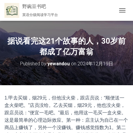
野豌豆书吧
英语分级阅读学习平台
切
换
导
航
据说看完这21个故事的人，30岁前
都成了亿万富翁
Published by
yewandou
on
2024年12月19日
1.甲去买烟，烟29元，但他没火柴，跟店员说：“顺便送一
盒火柴吧。”店员没给。乙去买烟，烟29元，他也没火柴，
跟店员说：“便宜一毛吧。”最后，他用这一毛买一盒火柴。
这是最简单的心理边际效应。第一种：店主认为自己在一个
商品上赚钱了，另外一个没赚钱。赚钱感觉指数为1。第二