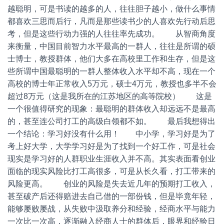
越聪明，可是书读的越多的人，往往胆子越小，做什么事情
都喜欢三思而后行，凡而是那些读书少的人喜欢先行动后思
考，但是这些行动力强的人往往率先成功。 从智商角度
来衡量，中国目前智力水平最高的一群人，往往是所谓的硕
士博士，教授群体，他们大多在高校里工作和生存，但是这
些所谓中国最聪明的一群人整体收入水平却不高，现在一个
高校的博士年正常收入5万元，硕士4万元，教授也多半不会
超过8万元（这是我所在的江苏地区的高等院校） 这是
一个很值得研究的现象：最聪明的群体收入却远远不是最高
的，甚至连公司打工的高级白领都不如。 最后我想得出
一个结论：学习好没有什么用！ 中小学，学习好是为了
考上好大学，大学学习好是为了找到一个好工作，可是社会
现实是学习好的人群职业生涯收入并不高。其实表面看创业
面临的现实风险比打工高很多，可是从长久看，打工带来的
风险更高。 创业的风险是失去近几年的预期打工收入，
甚至破产后还得赔进去自己借的一部份钱，但是毕竟年轻，
能够屡败屡战，从失败中汲取养分和经验，经商水平与能力
一次比一次高，逐渐融入经商人士的群体后，眼界和经验日