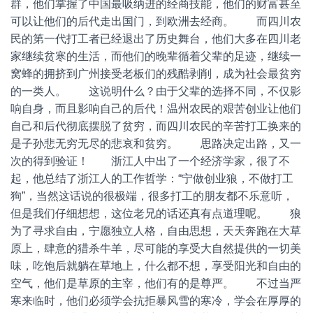
群，他们掌握了中国最吸纳进的经商技能，他们的财富甚至
可以让他们的后代走出国门，到欧洲去经商。 而四川农
民的第一代打工者已经退出了历史舞台，他们大多在四川老
家继续贫寒的生活，而他们的晚辈循着父辈的足迹，继续一
窝蜂的拥挤到广州接受老板们的残酷剥削，成为社会最贫穷
的一类人。 这说明什么？由于父辈的选择不同，不仅影
响自身，而且影响自己的后代！温州农民的艰苦创业让他们
自己和后代彻底摆脱了贫穷，而四川农民的辛苦打工换来的
是子孙悲无穷无尽的悲哀和贫穷。 思路决定出路，又一
次的得到验证！ 浙江人中出了一个经济学家，很了不
起，他总结了浙江人的工作哲学：“宁做创业狼，不做打工
狗”，当然这话说的很极端，很多打工的朋友都不乐意听，
但是我们仔细想想，这位老兄的话还真有点道理呢。 狼
为了寻求自由，宁愿独立人格，自由思想，天天奔跑在大草
原上，肆意的猎杀牛羊，尽可能的享受大自然提供的一切美
味，吃饱后就躺在草地上，什么都不想，享受阳光和自由的
空气，他们是草原的主宰，他们有的是尊严。 不过当严
寒来临时，他们必须学会抗拒暴风雪的寒冷，学会在厚厚的