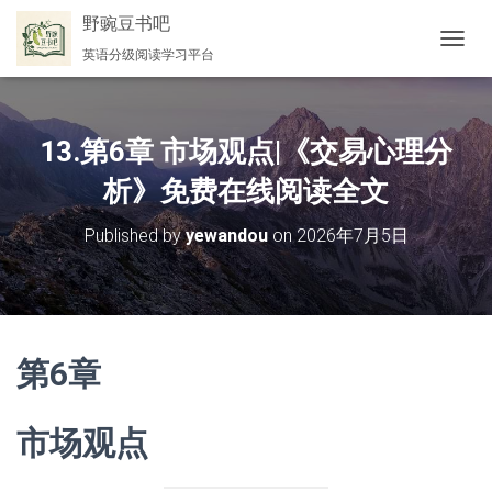
野豌豆书吧
英语分级阅读学习平台
切
换
导
航
13.第6章 市场观点|《交易心理分
析》免费在线阅读全文
Published by
yewandou
on
2026年7月5日
第6章
市场观点