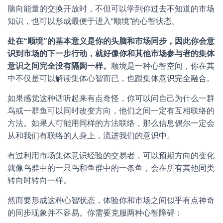
脑向能量的交换开放时，不但可以学到你过去不知道的市场
知识，也可以形成最便于进入“顺境”的心智状态。
处
在
“
顺
境
”
的
基
本
意
义
是
你
的
头
脑
和
市
场
同
步
，
因
此
你
会
意
识
到
市
场
的
下
一
步
行
动
，
就
好
像
你
和
其
他
市
场
参
与
者
的
集
体
意
识
之
间
完
全
没
有
隔
阂
一
样
。
顺境是一种心智空间，你在其
中不仅是可以解读集体心智而已，也跟集体意识完全融合。
如果感觉这种话听起来有点奇怪，你可以问自己为什么一群
鸟或一群鱼可以同时改变方向，他们之间一定有互相联络的
方法。如果人可能用同样的方法联络，那么信息偶尔一定会
从和我们有联络的人身上，流进我们的意识中。
有过利用市场集体意识经验的交易者，可以预期方向的变化
就像鸟群中的一只鸟和鱼群中的一条鱼，会在所有其他同类
转向时转向一样。
然而要形成这种心智状态，体验你和市场之间似乎有点神奇
的同步现象并不容易。你需要克服两种心智障碍：