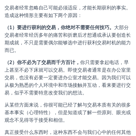
交易者经常忽略自己可能必须适应，才能长期获利的事实。
造成这种情形主要有如下两个原因：
（
1
）
要
进
行
获
利
的
交
易
，
你
绝
对
不
需
要
任
何
技
巧
。
大部分
交易者经常经历多年的痛苦和折磨后才想通或承认要创造长
期成就，不只是需要偶尔能够选中进行获利交易时机的能力
而已。
（
2
）
你
不
必
为
了
交
易
而
千
方
百
计
，
你只需要拿起电话，早
上甚至不必下床就可以交易。即使交易者通常是在办公室里
交易，也没有必要一定要进办公室才能交易。因为我们可以
从极为熟悉的个人环境中和市场接触并互动，看来要进行交
易，似乎不需要特意改变我们的想法。
从某些方面来说，你很可能已经了解与交易本质有关的很多
基本事实（心理特性），但是知道或了解一些原则、眼光或
观念不见得等于接受和相信。
真正接受什么东西时，这种东西不会与我们心中的任何其他