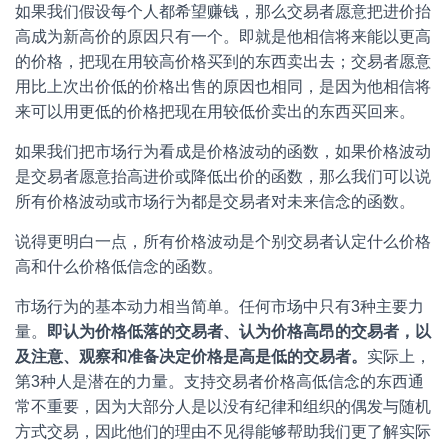
如果我们假设每个人都希望赚钱，那么交易者愿意把进价抬
高成为新高价的原因只有一个。即就是他相信将来能以更高
的价格，把现在用较高价格买到的东西卖出去；交易者愿意
用比上次出价低的价格出售的原因也相同，是因为他相信将
来可以用更低的价格把现在用较低价卖出的东西买回来。
如果我们把市场行为看成是价格波动的函数，如果价格波动
是交易者愿意抬高进价或降低出价的函数，那么我们可以说
所有价格波动或市场行为都是交易者对未来信念的函数。
说得更明白一点，所有价格波动是个别交易者认定什么价格
高和什么价格低信念的函数。
市场行为的基本动力相当简单。任何市场中只有3种主要力
量。
即
认
为
价
格
低
落
的
交
易
者
、
认
为
价
格
高
昂
的
交
易
者
，
以
及
注
意
、
观
察
和
准
备
决
定
价
格
是
高
是
低
的
交
易
者
。
实际上，
第3种人是潜在的力量。支持交易者价格高低信念的东西通
常不重要，因为大部分人是以没有纪律和组织的偶发与随机
方式交易，因此他们的理由不见得能够帮助我们更了解实际