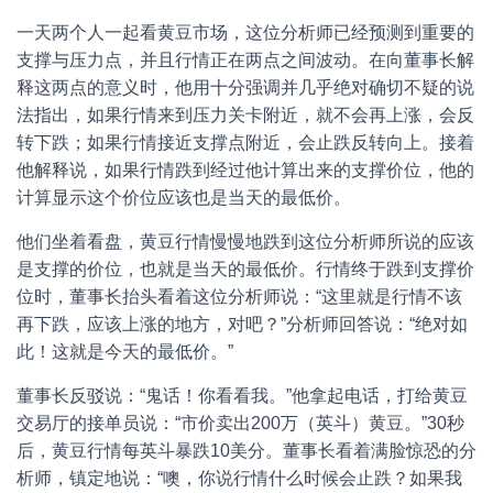
一天两个人一起看黄豆市场，这位分析师已经预测到重要的
支撑与压力点，并且行情正在两点之间波动。在向董事长解
释这两点的意义时，他用十分强调并几乎绝对确切不疑的说
法指出，如果行情来到压力关卡附近，就不会再上涨，会反
转下跌；如果行情接近支撑点附近，会止跌反转向上。接着
他解释说，如果行情跌到经过他计算出来的支撑价位，他的
计算显示这个价位应该也是当天的最低价。
他们坐着看盘，黄豆行情慢慢地跌到这位分析师所说的应该
是支撑的价位，也就是当天的最低价。行情终于跌到支撑价
位时，董事长抬头看着这位分析师说：“这里就是行情不该
再下跌，应该上涨的地方，对吧？”分析师回答说：“绝对如
此！这就是今天的最低价。”
董事长反驳说：“鬼话！你看看我。”他拿起电话，打给黄豆
交易厅的接单员说：“市价卖出200万（英斗）黄豆。”30秒
后，黄豆行情每英斗暴跌10美分。董事长看着满脸惊恐的分
析师，镇定地说：“噢，你说行情什么时候会止跌？如果我