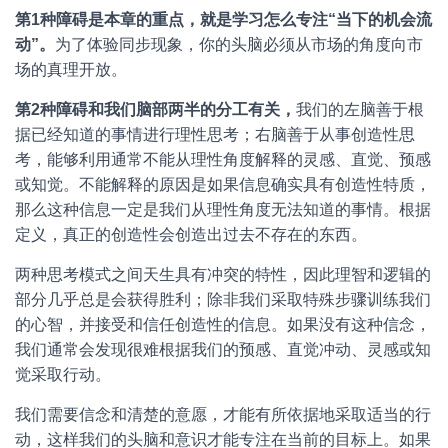
第
1
种
障
碍
是
本
章
的
重
点
，
就
是
学
习
怎
么
专
注
“
当
下
的
机
会
流
动
”
。
为了体验同步现象，你的头脑必须从市场的角度向市
场的真理开放。
第
2
种
障
碍
和
我
们
脑
部
两
半
的
分
工
有
关
，
我们的左脑善于根
据已经知道的事情进行理性思考；右脑善于从事创造性思
考，能够利用通常不能从理性角度解释的灵感、直觉、预感
或知觉。不能解释的原因是如果信息确实具有创造性特质，
那么这种信息一定是我们从理性角度无法知道的事情。根据
定义，真正的创造性会创造出过去不存在的东西。
两种思考模式之间天生具有冲突的特性，因此理智和逻辑的
部分几乎总是会获得胜利；除非我们采取特殊步骤训练我们
的心智，并接受和信任创造性的信息。如果没有这种信念，
我们通常会发现很难根据我们的预感、直觉冲动、灵感或知
觉采取行动。
我们需要信念和清楚的意愿，才能有所依据地采取适当的行
动，这样我们的头脑和意识才能专注在当前的目标上。如果