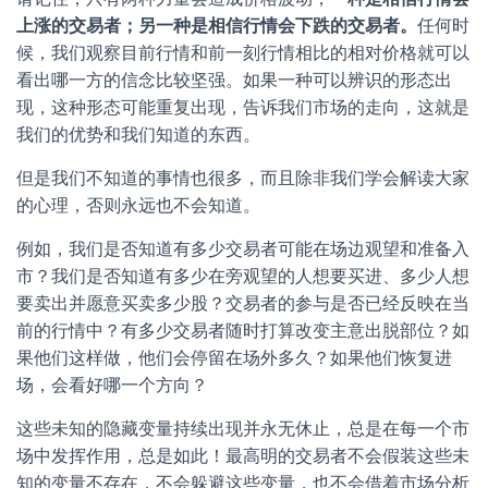
上
涨
的
交
易
者
；
另
一
种
是
相
信
行
情
会
下
跌
的
交
易
者
。
任何时
候，我们观察目前行情和前一刻行情相比的相对价格就可以
看出哪一方的信念比较坚强。如果一种可以辨识的形态出
现，这种形态可能重复出现，告诉我们市场的走向，这就是
我们的优势和我们知道的东西。
但是我们不知道的事情也很多，而且除非我们学会解读大家
的心理，否则永远也不会知道。
例如，我们是否知道有多少交易者可能在场边观望和准备入
市？我们是否知道有多少在旁观望的人想要买进、多少人想
要卖出并愿意买卖多少股？交易者的参与是否已经反映在当
前的行情中？有多少交易者随时打算改变主意出脱部位？如
果他们这样做，他们会停留在场外多久？如果他们恢复进
场，会看好哪一个方向？
这些未知的隐藏变量持续出现并永无休止，总是在每一个市
场中发挥作用，总是如此！最高明的交易者不会假装这些未
知的变量不存在，不会躲避这些变量，也不会借着市场分析