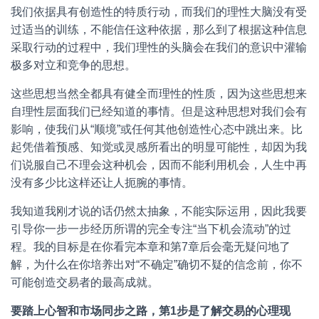
我们依据具有创造性的特质行动，而我们的理性大脑没有受
过适当的训练，不能信任这种依据，那么到了根据这种信息
采取行动的过程中，我们理性的头脑会在我们的意识中灌输
极多对立和竞争的思想。
这些思想当然全都具有健全而理性的性质，因为这些思想来
自理性层面我们已经知道的事情。但是这种思想对我们会有
影响，使我们从“顺境”或任何其他创造性心态中跳出来。比
起凭借着预感、知觉或灵感所看出的明显可能性，却因为我
们说服自己不理会这种机会，因而不能利用机会，人生中再
没有多少比这样还让人扼腕的事情。
我知道我刚才说的话仍然太抽象，不能实际运用，因此我要
引导你一步一步经历所谓的完全专注“当下机会流动”的过
程。我的目标是在你看完本章和第7章后会毫无疑问地了
解，为什么在你培养出对“不确定”确切不疑的信念前，你不
可能创造交易者的最高成就。
要
踏
上
心
智
和
市
场
同
步
之
路
，
第
1
步
是
了
解
交
易
的
心
理
现