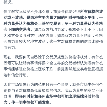
状况。
但了解实际状况不是那么难，前提是你要记得
所
有
价
格
的
波
动
或
不
波
动
。
是
两
种
主
要
力
量
之
间
的
相
对
平
衡
或
不
平
衡
，
一
种
力
量
是
认
为
价
格
会
上
涨
的
交
易
者
；
另
一
种
力
量
是
认
为
价
格
会
下
跌
的
交
易
者
。
如果双方势均力敌，价格会不上不下，因
为双方会吸收对方行动的力量；如果双方力量不均衡，价格
会向力量较大的地方波动，这一方对价格走向的信念比较强
而有力。
现在，我要你问自己除了交易所规定的价格停板外，有什么
因素可以让所有事情停摆？全世界的交易者都认为没有什么
事情能够阻止价格上涨或下跌，前提当然是交易者愿意根据
这种信念行动。
因此市场集体行为的范围只有一个限制，就是市场中任何个
别参与者对价格高低最极端的信念。我认为其中的意义不证
自明，
即任何时刻和任何市场中都可能出现极端分歧的信
念，使一切事情都可能发生。