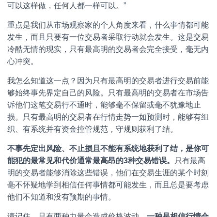
可以这样做，任何人都一样可以。”
重点是我们从市场观察家的个人角度来看，什么事情都可能
发生，而且只要有一位交易者采取行动就会发生。这是交易
冷酷无情的现实，只有最高明的交易者会完全接受，毫无内
心冲突。
我怎么知道这一点？因为只有最高明的交易者进行交易前能
够始终事先界定自己的风险。只有最高明的交易者在市场告
诉他们这笔交易行不通时，能够毫不保留或毫不犹豫地止
损。只有最高明的交易者在行情走势一如预测时，能够有组
织、有系统并有资金控管规范，守规则获利了结。
不
事
先
定
出
风
险
、
不
止
损
且
不
能
有
系
统
地
获
利
了
结
，
是
你
可
能
犯
的
最
常
见
和
代
价
通
常
最
高
昂
的
3
种
交
易
错
误
。
只有最高
明的交易者能够消除这些错误，他们在交易生涯的某个时刻
毫不怀疑地学到相信任何事情都可能发生，而且总是要考虑
他们不知道和没有预期的事情。
请记住，只有两种力量会造成价格波动，
一
种
是
相
信
行
情
会