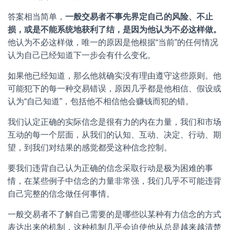
答案相当简单，
一
般
交
易
者
不
事
先
界
定
自
己
的
风
险
、
不
止
损
，
或
是
不
能
系
统
地
获
利
了
结
，
是
因
为
他
认
为
不
必
这
样
做
。
他认为不必这样做，唯一的原因是他根据“当前”的任何情况
认为自己已经知道下一步会有什么变化。
如果他已经知道，那么他就确实没有理由遵守这些原则。他
可能犯下的每一种交易错误，原因几乎都是他相信、假设或
认为“自己知道”，包括他不相信他会赚钱而犯的错。
我们认定正确的实际信念是很有力的内在力量，我们和市场
互动的每一个层面，从我们的认知、互动、决定、行动、期
望，到我们对结果的感觉都受这种信念控制。
要我们违背自己认为正确的信念采取行动是极为困难的事
情，在某些例子中信念的力量非常强，我们几乎不可能违背
自己完整的信念做任何事情。
一般交易者不了解自己需要的是哪些以某种有力信念的方式
表达出来的机制，这种机制几乎会迫使他从总是越来越清楚