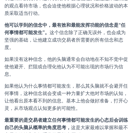
的观点看待市场，也会迫使他根据心理状况和价格波动的本
质采取适当行动。
他
可
以
学
到
的
信
念
中
，
最
有
效
和
最
能
发
挥
功
能
的
信
念
是
“
任
何
事
情
都
可
能
发
生
”
。
这个信念除了正确无误外，也会成为
坚强的基础，让他建立成功交易者所需要的所有信念和态
度。
如果没有这种信念，他的头脑通常会自动地在不知不觉中促
使他避开、拦阻或合理化他认为不可能出现的市场行为信
息。
如果他认为什么事情都可能发生，那么其头脑就不会避开任
何事情，这种信念就会变成一种力量扩大他对市场的认知，
让他看出原本看不到的信息。基本上他会做好准备，打开心
灵，从市场观点认知更多的可能性。
最
重
要
的
是
交
易
者
建
立
任
何
事
情
都
可
能
发
生
的
心
态
后
会
训
练
自
己
的
头
脑
从
概
率
的
角
度
思
考
，
这是大家最难以掌握和最不