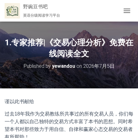
野豌豆书吧
英语分级阅读学习平台
切
换
导
航
1.专家推荐|《交易心理分析》免费在
线阅读全文
Published by
yewandou
on
2026年7月5日
谨以此书献给
过去18年我作为交易教练所共事过的所有交易人员，你们每
一个人都以自己独特的交易方式丰富了本书的思想。同时希
望本书对那些致力于用自信、自律和赢家心态交易的交易者
有所帮助！