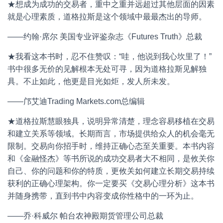
★想成为成功的交易者，重中之重并远超过其他层面的因素
就是心理素质，道格拉斯是这个领域中最最杰出的导师。
——约翰·席尔 美国专业评鉴杂志《Futures Truth》总裁
★我看这本书时，忍不住赞叹：“哇，他说到我心坎里了！”
书中很多无价的见解根本无处可寻，因为道格拉斯见解独
具。不止如此，他更是目光如炬，发人所未发。
——邝艾迪Trading Markets.com总编辑
★道格拉斯慧眼独具，说明异常清楚，理念容易移植在交易
和建立关系等领域。长期而言，市场提供给众人的机会毫无
限制。交易向你招手时，维持正确心态至关重要。本书内容
和《金融怪杰》等书所说的成功交易者大不相同，是攸关你
自己、你的问题和你的特质，更攸关如何建立长期交易持续
获利的正确心理架构。你一定要买《交易心理分析》这本书
并随身携带，直到书中内容变成你性格中的一环为止。
——乔·科威尔 帕台农神殿期货管理公司总裁