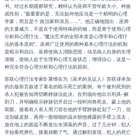
书。经过长期观察研究，赖特认为巫师不管年龄大小、种族
或性别，”最重要的是，无论如何他应当是一个精明的心理
学家，而且是个 政治家和演员……”。他正确地指出，巫师
的主要威力，不是在于使用特殊的药物，而是善于使用心理
分析和心理疗法，”魔法艺术的全部本质是心理学和心理疗
法的基本原则”。巫师广泛使用的两种基本心理疗法的机制
是暗示和自白。巫师使病人消除恐慌，动员病人自身的生理
潜能，使病人处于生理和心理亢奋状态，增强信心，这是一
种完全符合心理分析和心理疗法的原则。
苏联心理疗法专家B·莱维在为《巫术的见证人》苏联译本加
的出版前言叙述了著名的暗示死亡的案例。有个被判死刑的
杀人犯被告知用切断静脉法处决。在刑场向他出示刑具–解
剖刀，并明确暗示静脉切开后过一段时间将死去。蒙上他的
双眼。接着有人有人用刀背在他的手臂静脉处划了一刀，但
没划破皮肤，再用一股细细的温水朝他裸露的手臂上流去，
放在地上的面盆不断发出水滴落的声音。过了几分钟，犯人
开始垂死挣扎，接着就断了气。通过解剖发现，犯人的死亡