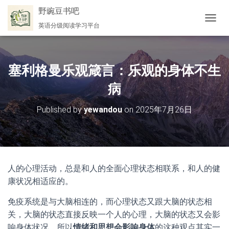
野豌豆书吧
英语分级阅读学习平台
切
换
导
航
塞利格曼乐观箴言：乐观的身体不生
病
Published by
yewandou
on
2025年7月26日
人的心理活动，总是和人的全面心理状态相联系，和人的健
康状况相适应的。
免疫系统是与大脑相连的，而心理状态又跟大脑的状态相
关，大脑的状态直接反映一个人的心理，大脑的状态又会影
响身体状况，所以
情绪和思想会影响身体
的这种观点其实一