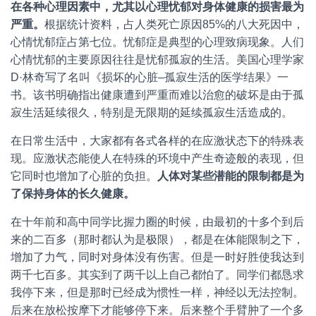
在各种心理因素中，尤其以心理忧郁对身体健康的损害最为
严重。
根据统计资料，占人类死亡原因85%的八大死因中，
心情忧郁症占第七位。忧郁症是典型的心理致病现象。人们
心情忧郁的主要原因往往是忧郁孤寂的生活。美国心理学家
D·林奇写了名叫《损坏的心脏–孤寂生活的医学结果》一
书。该书明确指出健康遭到严重而难以治愈的破坏是由于孤
寂生活延续很久，特别是无限期的延续孤寂生活造成的。
在日常生活中，大家都有各式各样的在应激状态下的特殊表
现。应激状态能使人在特殊的环境中产生奇迹般的表现，但
它同时也增加了心脏的负担。
人体对某些潜能的限制都是为
了保持身体的长久健康。
在十年前和高中同学比握力圈的时候，由最初的十多个到后
来的二百多（那时都认为是极限），都是在体能限制之下，
增加了力气，同时对身体没有伤害。但是一时好胜使我达到
两千七百多。其实到了两千以上自己都怕了。同学们都恳求
我停下来，但是那时已经成为惯性一样，神经以无法控制。
后来在放松按摩下才能够停下来。后来整个手臂肿了一个多