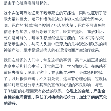
是由于心脏麻痹所引起的。
这个实验可靠地证明了暗示死亡的可能性，同时也证明了暗
示力量的巨大。服罪和模仿处决迫使犯人笃信死亡即将来
临。死亡的”模式”完全控制了犯人的大脑，死亡不可避免的
信念不断加强，最后导致了死亡。B·莱维提出：”既然暗示
死亡是可能的，暗示生存显然也是可能的。”巫术可以说就
是暗示生存的，与病人头脑中已形成的鬼神观念相联系的精
神治疗法。巫术是通过病人的心理活动而产生治疗效果。
我们在相识的人们中，常见这样的事例：某个人能正常的过
家庭生活和社会生活，正常的工作、学习和娱乐。在偶感不
适后去看病，发现了癌症，在诊断过程中，身体急剧垮掉
了，以后很快衰竭，不久就死去。这里有心理恐惧，过度忧
郁和对癌症过分夸大其辞的宣传对心理的不良影响，与患
了”绝症”的心理因素有必然的联系。
心理上的自绝，产生全
身性的生理紊乱，降低了对疾病的抵抗力，加速了疾病恶化
的进程。