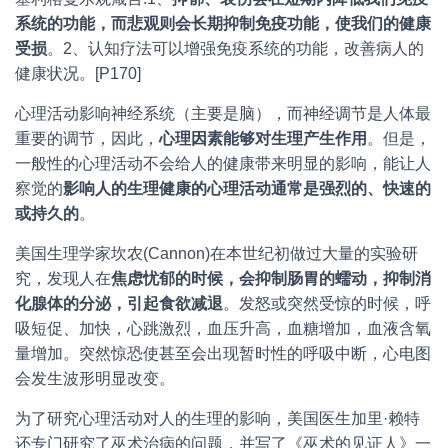
系统的功能，而悲观则会长期抑制免疫功能，使我们的健康
受损
。2、认知疗法可以增强免疫系统的功能，改善病人的
健康状况。[P170]
心理活动影响神经系统（主要是脑），而神经调节是人体最
重要的调节，因此，
心理因素能够对生理产生作用
。但是，
一般性的心理活动不会给人的健康带来明显的影响，能让人
察觉的
影响人的生理健康的心理活动通常是强烈的、快速的
或持久的
。
美国生理学家坎农(Cannon)在本世纪初做过大量的实验研
究，发现人在
焦虑忧郁的时候，会抑制肠胃的蠕动，抑制消
化腺体的分泌，引起食欲减退
。发怒或突然受惊的时候，呼
吸短促、加快，心跳激烈，血压升高，血糖增加，血液含氧
量增加。突然惊恐使甚至会出现暂时性的呼吸中断，心电图
会发生波形明显改变。
为了研究心理活动对人的生理的影响，美国医生加里·赖特
还专门研究了巫术治病的问题，并写了《巫术的见证人》一