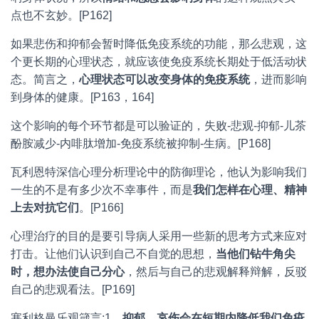
点也不玄妙。[P162]
如果悲伤和抑郁会暂时降低免疫系统的功能，那么悲观，这
个更长期的心理状态，就应该使免疫系统长期处于低活动状
态。简言之，
心理状态可以改变身体的免疫系统
，进而影响
到身体的健康。[P163，164]
这个影响的每个环节都是可以验证的，失败-悲观-抑郁-儿茶
酚胺减少-内啡肽增加-免疫系统被抑制-生病。[P168]
瓦利恩特深信心理分析理论中的防御理论，他认为影响我们
一生的不是有多少次不幸事件，而是
我们怎样在心理、精神
上去对抗它们
。[P166]
心理治疗的目的是要引导病人采用一些新的思考方式来应对
打击。让他们认识到自己不自觉的思想，
当他们钻牛角尖
时，想办法使自己分心
，然后与自己的悲观解释辩解，反驳
自己的悲观看法。[P169]
塞利格曼乐观箴言:1、
抑郁、哀伤会在短期内降低我们免疫