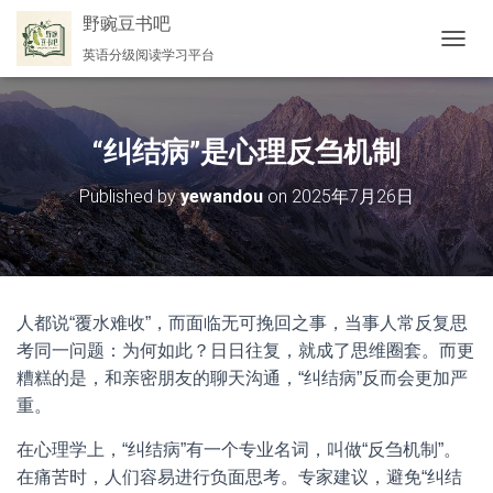
野豌豆书吧
英语分级阅读学习平台
切
换
导
航
“纠结病”是心理反刍机制
Published by
yewandou
on
2025年7月26日
人都说“覆水难收”，而面临无可挽回之事，当事人常反复思
考同一问题：为何如此？日日往复，就成了思维圈套。而更
糟糕的是，和亲密朋友的聊天沟通，“纠结病”反而会更加严
重。
在心理学上，“纠结病”有一个专业名词，叫做“反刍机制”。
在痛苦时，人们容易进行负面思考。专家建议，避免“纠结