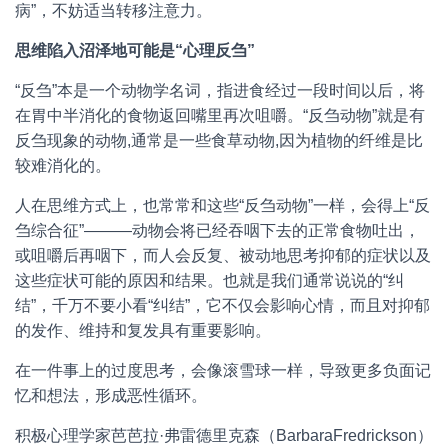
病”，不妨适当转移注意力。
思维陷入沼泽地可能是“心理反刍”
“反刍”本是一个动物学名词，指进食经过一段时间以后，将
在胃中半消化的食物返回嘴里再次咀嚼。“反刍动物”就是有
反刍现象的动物,通常是一些食草动物,因为植物的纤维是比
较难消化的。
人在思维方式上，也常常和这些“反刍动物”一样，会得上“反
刍综合征”———动物会将已经吞咽下去的正常食物吐出，
或咀嚼后再咽下，而人会反复、被动地思考抑郁的症状以及
这些症状可能的原因和结果。也就是我们通常说说的“纠
结”，千万不要小看“纠结”，它不仅会影响心情，而且对抑郁
的发作、维持和复发具有重要影响。
在一件事上的过度思考，会像滚雪球一样，导致更多负面记
忆和想法，形成恶性循环。
积极心理学家芭芭拉·弗雷德里克森（BarbaraFredrickson）