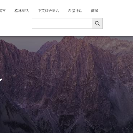
寓言
格林童话
中英双语童话
希腊神话
商城
搜索按钮
Search
for:
身