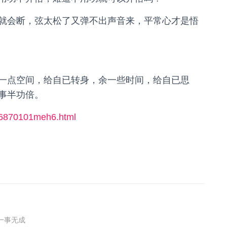
就会断，弦太松了又弹不出声音来，平常心才是悟
一点空间，给自已转身，余一些时间，给自已思
事半功倍。
1f6870101meh6.html
一事无成