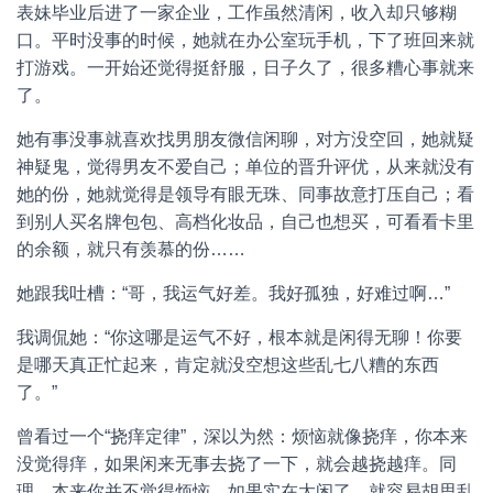
表妹毕业后进了一家企业，工作虽然清闲，收入却只够糊
口。平时没事的时候，她就在办公室玩手机，下了班回来就
打游戏。一开始还觉得挺舒服，日子久了，很多糟心事就来
了。
她有事没事就喜欢找男朋友微信闲聊，对方没空回，她就疑
神疑鬼，觉得男友不爱自己；单位的晋升评优，从来就没有
她的份，她就觉得是领导有眼无珠、同事故意打压自己；看
到别人买名牌包包、高档化妆品，自己也想买，可看看卡里
的余额，就只有羡慕的份……
她跟我吐槽：“哥，我运气好差。我好孤独，好难过啊…”
我调侃她：“你这哪是运气不好，根本就是闲得无聊！你要
是哪天真正忙起来，肯定就没空想这些乱七八糟的东西
了。”
曾看过一个“挠痒定律”，深以为然：烦恼就像挠痒，你本来
没觉得痒，如果闲来无事去挠了一下，就会越挠越痒。同
理，本来你并不觉得烦恼，如果实在太闲了，就容易胡思乱