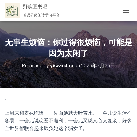
野豌豆书吧
英语分级阅读学习平台
切
换
导
航
无事生烦恼：你过得很烦恼，可能是
因为太闲了
Published by
yewandou
on
2025年7月26日
1
上周末和表妹吃饭，一见面她就大吐苦水。一会儿说生活不
容易，一会儿说恋爱不顺利，一会儿又说人心太复杂，好像
全世界都联合起来欺负她这个弱女子。