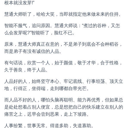
根本就没发芽!”
慧通大师听了，哈哈大笑，当即就指定他来做未来的住持。
智能不服气，追问原因。慧通大师说：“煮过的谷种，又怎
么会发芽呢?”智能听了，脸红不已。
原来，慧通大师真正在意的，不是弟子到底会不会种稻谷，
而是弟子有没有诚信的人品。
有句话说，欣赏一个人，始于颜值，敬于才华，合于性格，
久于善良，终于人品。
人品好的人，始终坚守本心、牢记底线、行事坦荡、顶天立
地，行得正，坐得端，走到哪都自带光芒。
而人品不好的人，哪怕头脑再聪明、能力再优秀，但如果总
是处处想着占别人便宜，总是想把自己的快乐建立在别人的
痛苦之上，迟早会尝到恶果，走上下坡路。
人事纷繁，世事无常。得道多助，失道寡助。