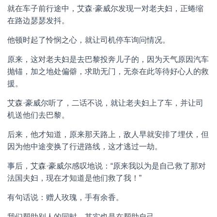
就在车子前行途中，艾森·豪威尔发现一对老夫妇，正蜷缩
在路边瑟瑟发抖。
他顿时起了怜悯之心，就让司机停车询问情况。
原来，这对老夫妇是去巴黎投奔儿子的，因为天气原因汽车
抛锚，加之地处偏僻，求助无门，无奈在此等待好心人的救
援。
艾森·豪威尔听了，二话不说，就让老夫妇上了车，并让司
机送他们去巴黎。
后来，他才知道，原来那天路上，敌人早就安排了埋伏，但
因为他中途变换了行进路线，这才逃过一劫。
事后，艾森·豪威尔感叹地说：“原来我以为是自己救了那对
法国夫妇，现在才知道是他们救了我！”
有句话说：赠人玫瑰，手有余香。
我们帮助别人的同时，其实也是在帮助自己。