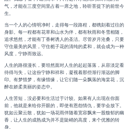
气，才能在三度空间里占着一席之地，聆听菩提下的前世今
生。
当一个人的心情明净时，走得每一段路程，都镌刻着过往的
身影。每一程都有花草和山水为伴，都有秋雨和冬雪相随，
追求悠然，才能有丁香树诱人的圣洁。尽管岁月沧桑，只要
守住最美的风景，守住栀子花的清纯的柔和，就会成为一种
风度，宁静而致远。
人生的路很漫长，要坦然面对人生的起起落落，从容淡定看
待得与失，让这份宁静和祥和，凝视着那些渐行渐远的脚
印。有梦惜梦，有缘惜缘，让它们随一朵飘落的海棠花，沉
醉在娇柔美丽的姿态中。
人生苦短，没必要和生活过于计较。如果有人出现在你面
前，他就是来给你开眼的，即使有恩怨情仇，要学会放下。
犹如云聚云散，犹如一场花雨伴随着宽容飘来一股馥郁的幽
香，让人生的成熟成为并不是陡峭的高度，来个优雅的转
身。