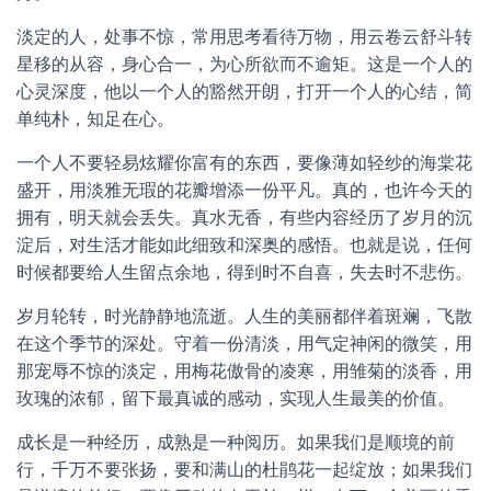
淡定的人，处事不惊，常用思考看待万物，用云卷云舒斗转
星移的从容，身心合一，为心所欲而不逾矩。这是一个人的
心灵深度，他以一个人的豁然开朗，打开一个人的心结，简
单纯朴，知足在心。
一个人不要轻易炫耀你富有的东西，要像薄如轻纱的海棠花
盛开，用淡雅无瑕的花瓣增添一份平凡。真的，也许今天的
拥有，明天就会丢失。真水无香，有些内容经历了岁月的沉
淀后，对生活才能如此细致和深奥的感悟。也就是说，任何
时候都要给人生留点余地，得到时不自喜，失去时不悲伤。
岁月轮转，时光静静地流逝。人生的美丽都伴着斑斓，飞散
在这个季节的深处。守着一份清淡，用气定神闲的微笑，用
那宠辱不惊的淡定，用梅花傲骨的凌寒，用雏菊的淡香，用
玫瑰的浓郁，留下最真诚的感动，实现人生最美的价值。
成长是一种经历，成熟是一种阅历。如果我们是顺境的前
行，千万不要张扬，要和满山的杜鹃花一起绽放；如果我们