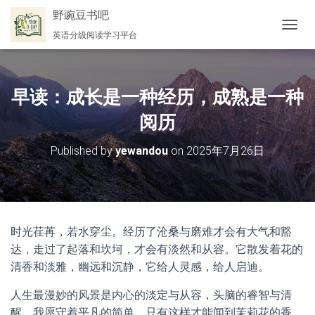
野豌豆书吧
英语分级阅读学习平台
切
换
导
航
早读：成长是一种经历，成熟是一种
阅历
Published by
yewandou
on
2025年7月26日
时光荏苒，若水穿尘。经历了沧桑与磨难才会有大气和豁
达，走过了起落和坎坷，才会有淡然和从容。它散发着花的
清香和淡雅，幽远和沉静，它给人灵感，给人启迪。
人生最漫妙的风景是内心的淡定与从容，头脑的睿智与清
醒。我愿守着平凡的简单，只有这样才能闻到茉莉花的香