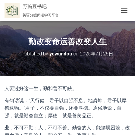
野豌豆书吧
英语分级阅读学习平台
切
换
导
航
勤改变命运善改变人生
Published by
yewandou
on
2025年7月26日
人要过好这一生，勤和善不可缺。
有句话说：“天行健，君子以自强不息。地势坤，君子以厚
德载物。”君子，不仅要自强，还要厚德。通俗地说，自
强，就是勤奋自立；厚德，就是善良品正。
业，不可不勤；人，不可不善。勤奋的人，能摆脱困境，改