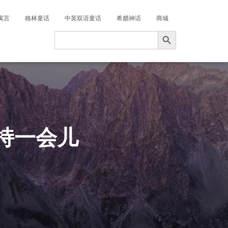
寓言
格林童话
中英双语童话
希腊神话
商城
搜索按钮
Search
for:
持一会儿