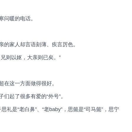
寒问暖的电话。
亲的家人却言语刻薄、疾言厉色。
兄则以妪，大亲则已矣。”
超在这一方面做得很好。
们起了很多有爱的“外号”。
子思礼是“老白鼻”、“老baby”，思懿是“司马懿”，思宁