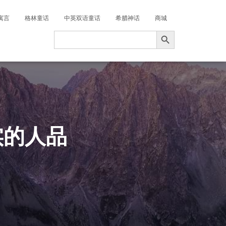
寓言
格林童话
中英双语童话
希腊神话
商城
搜索按钮
Search
for:
实的人品