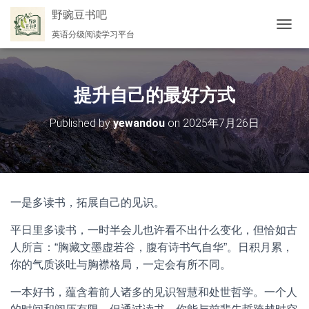
野豌豆书吧
英语分级阅读学习平台
切
换
导
航
提升自己的最好方式
Published by
yewandou
on
2025年7月26日
一是多读书，拓展自己的见识。
平日里多读书，一时半会儿也许看不出什么变化，但恰如古
人所言：“胸藏文墨虚若谷，腹有诗书气自华”。日积月累，
你的气质谈吐与胸襟格局，一定会有所不同。
一本好书，蕴含着前人诸多的见识智慧和处世哲学。一个人