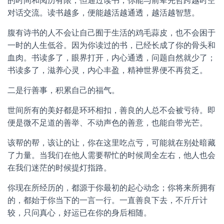
的时间和阅历有限，但通过读书，你能与前辈先哲跨越时空
对话交流。读书越多，便能越活越通透，越活越智慧。
腹有诗书的人不会让自己囿于生活的鸡毛蒜皮，也不会困于
一时的人生低谷。因为你读过的书，已经长成了你的骨头和
血肉。书读多了，眼界打开，内心通透，问题自然就少了；
书读多了，滋养心灵，内心丰盈，精神世界便不再贫乏。
二是行善事，积累自己的福气。
世间所有的美好都是环环相扣，善良的人总不会被亏待。即
便是微不足道的善举、不动声色的善意，也能自带光芒。
该帮的帮，该让的让，你在这里吃点亏，可能就在别处暗藏
了力量。当我们在他人需要帮忙的时候周全左右，他人也会
在我们迷茫的时候提灯指路。
你现在所经历的，都源于你最初的起心动念；你将来所拥有
的，都始于你当下的一言一行。一直善良下去，不斤斤计
较，只问真心，好运已在你的身后相随。