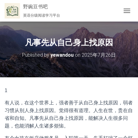
野豌豆书吧
英语分级阅读学习平台
切
换
导
航
凡事先从自己身上找原因
Published by
yewandou
on
2025年7月26日
1
有人说，在这个世界上，强者善于从自己身上找原因，弱者
习惯从别人身上找原因。觉得很有道理。人生在世，贵在自
省和自知。凡事先从自己身上找原因，能解决人生很多问
题，也能消解人生诸多烦恼。