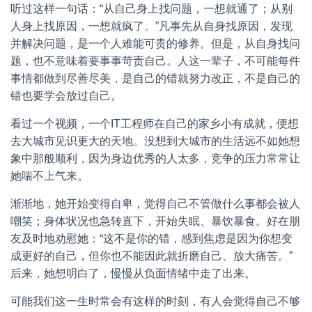
听过这样一句话：“从自己身上找问题，一想就通了；从别
人身上找原因，一想就疯了。”凡事先从自身找原因，发现
并解决问题，是一个人难能可贵的修养。但是，从自身找问
题，也不意味着要事事苛责自己。人这一辈子，不可能每件
事情都做到尽善尽美，是自己的错就努力改正，不是自己的
错也要学会放过自己。
看过一个视频，一个IT工程师在自己的家乡小有成就，便想
去大城市见识更大的天地。没想到大城市的生活远不如她想
象中那般顺利，因为身边优秀的人太多，竞争的压力常常让
她喘不上气来。
渐渐地，她开始变得自卑，觉得自己不管做什么事都会被人
嘲笑；身体状况也急转直下，开始失眠、暴饮暴食。好在朋
友及时地劝慰她：“这不是你的错，感到焦虑是因为你想变
成更好的自己，但你也不能因此就折磨自己、放大痛苦。”
后来，她想明白了，慢慢从负面情绪中走了出来。
可能我们这一生时常会有这样的时刻，有人会觉得自己不够