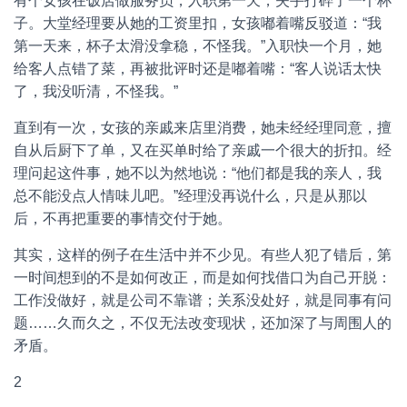
有个女孩在饭店做服务员，入职第一天，失手打碎了一个杯
子。大堂经理要从她的工资里扣，女孩嘟着嘴反驳道：“我
第一天来，杯子太滑没拿稳，不怪我。”入职快一个月，她
给客人点错了菜，再被批评时还是嘟着嘴：“客人说话太快
了，我没听清，不怪我。”
直到有一次，女孩的亲戚来店里消费，她未经经理同意，擅
自从后厨下了单，又在买单时给了亲戚一个很大的折扣。经
理问起这件事，她不以为然地说：“他们都是我的亲人，我
总不能没点人情味儿吧。”经理没再说什么，只是从那以
后，不再把重要的事情交付于她。
其实，这样的例子在生活中并不少见。有些人犯了错后，第
一时间想到的不是如何改正，而是如何找借口为自己开脱：
工作没做好，就是公司不靠谱；关系没处好，就是同事有问
题……久而久之，不仅无法改变现状，还加深了与周围人的
矛盾。
2