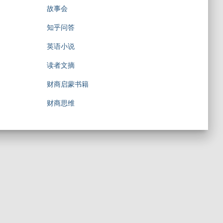
故事会
知乎问答
英语小说
读者文摘
财商启蒙书籍
财商思维