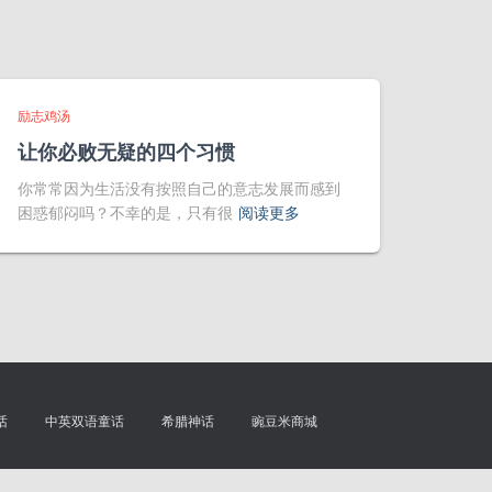
励志鸡汤
让你必败无疑的四个习惯
你常常因为生活没有按照自己的意志发展而感到
困惑郁闷吗？不幸的是，只有很
阅读更多
话
中英双语童话
希腊神话
豌豆米商城