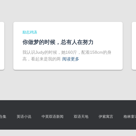
励志鸡汤
你做梦的时候，总有人在努力
我认识Judy的时候，她160斤，配着158cm的身
高，看起来是我的两
阅读更多
合集
英语小说
中英双语新闻
双语天地
伊索寓言
格林童
蜀ICP备2025134762号 |
川公网安备51011202001092号