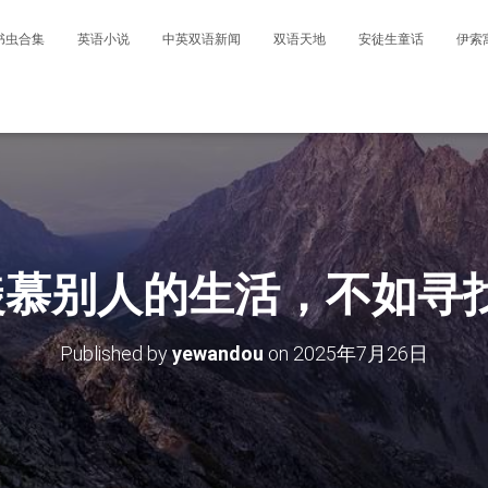
书虫合集
英语小说
中英双语新闻
双语天地
安徒生童话
伊索
其羡慕别人的生活，不如寻
Published by
yewandou
on
2025年7月26日