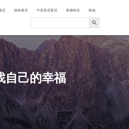
寓言
格林童话
中英双语童话
希腊神话
商城
搜索按钮
Search
for:
找自己的幸福