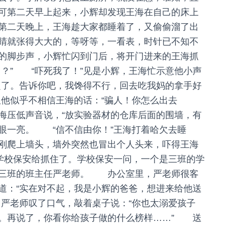
可第二天早上起来，小辉却发现王海在自己的床上
二天晚上，王海趁大家都睡着了，又偷偷溜了出
睛就张得大大的，等呀等，一看表，时针已不知不
的脚步声，小辉忙闪到门后，将开门进来的王海抓
了？” “吓死我了！”见是小辉，王海忙示意他小声
定了。告诉你吧，我馋得不行，回去吃我妈的拿手好
他似乎不相信王海的话：“骗人！你怎么出去
王海压低声音说，“放实验器材的仓库后面的围墙，有
两眼一亮。 “信不信由你！”王海打着哈欠去睡
刚爬上墙头，墙外突然也冒出个人头来，吓得王海
的学校保安给抓住了。学校保安一问，一个是三班的学
给三班的班主任严老师。 办公室里，严老师很客
道：“实在对不起，我是小辉的爸爸，想进来给他送
严老师叹了口气，敲着桌子说：“你也太溺爱孩子
。再说了，你看你给孩子做的什么榜样……” 送