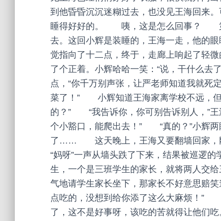
到他昏昏沉沉迷糊过去，也没见王海回来。
睡得好好的。 咦，这是怎么回事？ 第
去。这回小辉是装睡的，王海一走，他的眼
觉指向了十二点，终于，走廊上响起了轻微
了个正着。小辉哈哈一笑：“说，干什么去
点，“你千万别声张，让严老师知道我就死
菜了！” 小辉知道王海家离学校不远，但
的？” “我告诉你，你可别告诉别人，”
个小豁口，能爬出去！” “真的？”小辉
了…… 这天晚上，王海又要翻墙回家，
“妈呀”一声从墙头跌了下来，结果被巡逻
生，一个是三班学生的家长，就将两人交
气地请学生家长坐下，那家长不好意思赔笑
点吃的，没想到给你添了这么大麻烦！” 
了，这不是好事呀，该吃的苦就得让他们吃