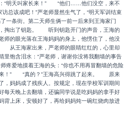
：“明天叫家长来！” “他们……他们没空，来不
家访总该成吧！”严老师显然生气了，“明天军训结束
了一条街。第二天师生俩一前一后来到王海家门
步，掏出了钥匙。 听到钥匙开门的声音，王海的
老师的眼光落在王海妈妈的身上，他愣住了，他没
… 从王海家出来，严老师的眼睛红红的，心里却
睛里饱含泪水：“严老师，谢谢你没将我翻墙的事告
师疼爱地摸着王海的头：“你也不用再冒翻墙的危险
来！” “真的？”王海高兴得跳了起来。 原来
了，妈妈成了残疾人。按规定，现在学校军训期间
好每天晚上去翻墙，还骗同学说是吃妈妈的拿手好
妈背上床，安顿好了，再给妈妈炖一碗红烧肉放进