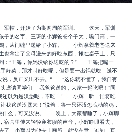
、军帽，开始了为期两周的军训。 这天，军训
孩子的名字。三班的小辉爸爸个子大，嗓门高，一
炖鸡，从门缝里递给了小辉。 小辉拿着老爸送来
生也拿出了父母送来的好吃东西，摊在桌子上，只
问：“王海，你妈没给你送吃的？” 王海把嘴一
拿手好菜，那才叫好吃呢，但是要一出锅就吃，送不
没说，反正又出不去。” “这你就不懂了，我自有
头邀请同学们：“我爸爸送的，大家一起吃吧！”同
”“我还以为是汉堡呢，不吃！” 小辉一听，忙将吃
天让我爸送汉堡来！”说着，将一只还没怎么动的鸡，
想说什么，可又没说。 晚上，大家都睡了，小辉脚
，宿舍里传来轻轻穿衣服的声音，小辉睁眼看去，
去了。小辉以为他去上厕所，就没在意，谁知，直