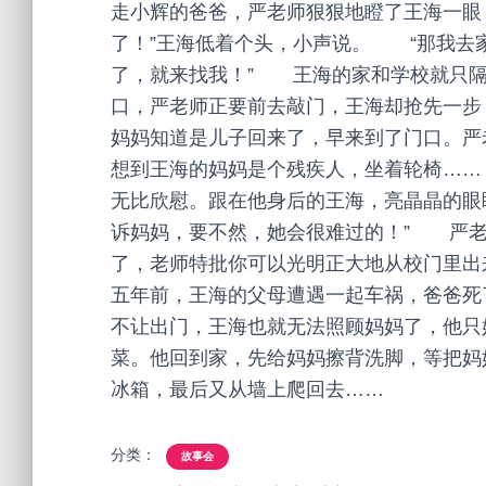
走小辉的爸爸，严老师狠狠地瞪了王海一眼
了！”王海低着个头，小声说。 “那我去
了，就来找我！” 王海的家和学校就只隔
口，严老师正要前去敲门，王海却抢先一
妈妈知道是儿子回来了，早来到了门口。严
想到王海的妈妈是个残疾人，坐着轮椅…
无比欣慰。跟在他身后的王海，亮晶晶的眼
诉妈妈，要不然，她会很难过的！” 严老
了，老师特批你可以光明正大地从校门里出
五年前，王海的父母遭遇一起车祸，爸爸死
不让出门，王海也就无法照顾妈妈了，他只
菜。他回到家，先给妈妈擦背洗脚，等把妈
冰箱，最后又从墙上爬回去……
分类：
故事会