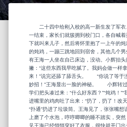
二十四中给刚入校的高一新生发了军衣
一结束，家长们就簇拥到校门口，各自喊着
下就叫来儿子，然后将怀里抱了一上午的
的炖鸡，一蹦三跳地回到宿舍，其他几个男
有王海一人坐在自己床边，没动。小辉抬头
撇：“这些东西我早吃腻了。我妈会做一样
来！”说完还舔了舔舌头。 “你说了等于
妙招！”王海显出一脸的神秘。 小辉转过
学们把头凑过来：“什么好东西？”“炖鸡！
进嘴里的鸡肉吐了出来：“扔了，扔了！改
“扑通”扔进了垃圾筒。王海见了，张张嘴
上磨了个水泡，哼哼唧唧的睡不踏实，突然
见王海已经悄悄穿好了衣服，很快就开门出