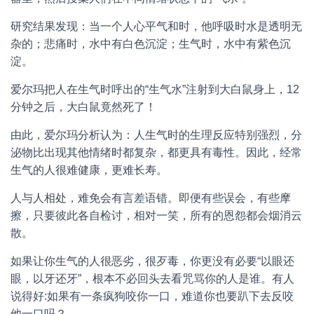
研究结果发现：当一个人心平气和时，他呼吸时水是透明无
杂的；悲痛时，水中有白色沉淀；生气时，水中有紫色沉
淀。
爱尔玛把人在生气时呼出的“生气水”注射到大白鼠身上，12
分钟之后，大白鼠竟然死了！
由此，爱尔玛分析认为：人生气时的生理反应特别强烈，分
泌物比出现其他情绪时都复杂，都更具有毒性。因此，经常
生气的人很难健康，更难长寿。
人与人相处，难免会有言差语错。即便有些误会，有些摩
擦，只要彼此各自检讨，相对一笑，所有的恩怨都会烟消云
散。
如果让你生气的人很恶劣，很歹毒，你更没有必要“以眼还
眼，以牙还牙”，根本不必回头去看咒骂你的人是谁。有人
说得好:如果有一条疯狗咬你一口，难道你也要趴下去反咬
他一口吗？