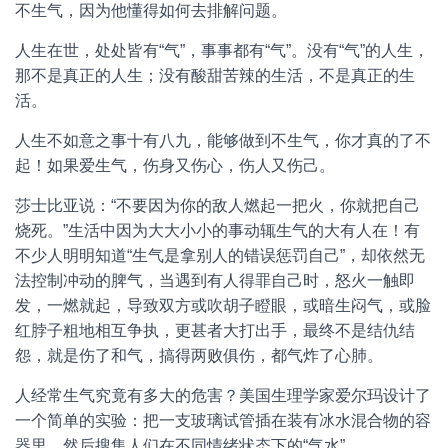
不生气，因为他懂得如何去排解问题。
人生在世，处处皆有“气”，事事都有“气”。没有“气”的人生，
那不是真正的人生；没有酸甜苦辣的生活，不是真正的生
活。
人生不如意之事十有八九，能够做到不生气，你才真的了不
起！如果爱生气，伤身又伤心，伤人又伤己。
莎士比亚说：“不要因为你的敌人燃起一把火，你就把自己
烧死。”生活中因为大大小小的事动辄生气的大有人在！有
不少人明明知道“生气是拿别人的错误惩罚自己”，却依然无
法控制冲动的脾气，当遇到有人得罪自己时，怒火一触即
发，一燃就起，导致双方或吹胡子瞪眼，或暗生闷气，或脸
红脖子粗地相互争执，更甚者大打出手，最终不是结仇结
怨，就是伤了和气，搞得两败俱伤，都气炸了心肺。
人经常生气究竟有多大的危害？美国生理学家爱尔玛设计了
一个简单的实验：把一支玻璃试管插在装有冰水混合物的容
器里，然后搜集人们在不同情绪状态下的“气水”。