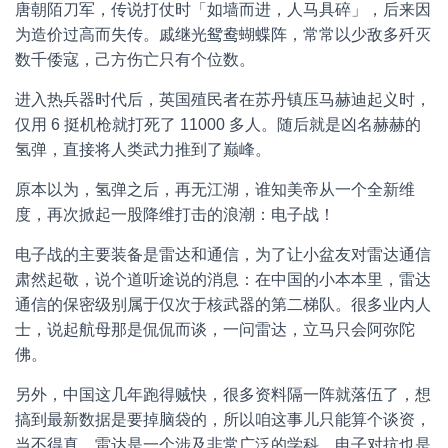
唐朝陌刀军，传说打仗时「如墙而进，人马具碎」，后来因
为造价过高而失传。戚继光鸳鸯蝴蝶阵，常常以少敌多歼灭
数千倭寇，己方伤亡只有个位数。
进入热兵器时代后，英国殖民者在苏丹镇压马赫迪起义时，
仅用 6 挺机枪就打死了 11000 多人。随后就是凶名赫赫的
氢弹，直接将人类武力推到了巅峰。
原本以为，氢弹之后，再无江湖，谁知美帝从一个全新维
度，再次掀起一股降维打击的浪潮：电子战！
电子战的主要装备是雷达和通信，为了让小盆友对雷达通信
肃然起敬，说个道听途说的消息：在中国的小本本里，雷达
通信的保密级别属于仅次于核武器的第二梯队。很多业内人
士，说起航母那是侃侃而谈，一问雷达，立马只会阿弥陀
佛。
另外，中国这几年跑得贼快，很多资料隔一阵就落伍了，想
搞到最新数据是要掉脑袋的，所以咱这事儿只能算个谈资，
当不得真。雷达是一个涉及非常广泛的学科，电子对抗也是