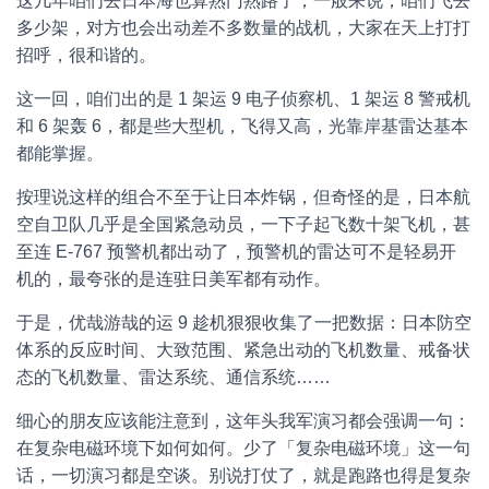
这几年咱们去日本海也算熟门熟路了，一般来说，咱们飞去
多少架，对方也会出动差不多数量的战机，大家在天上打打
招呼，很和谐的。
这一回，咱们出的是 1 架运 9 电子侦察机、1 架运 8 警戒机
和 6 架轰 6，都是些大型机，飞得又高，光靠岸基雷达基本
都能掌握。
按理说这样的组合不至于让日本炸锅，但奇怪的是，日本航
空自卫队几乎是全国紧急动员，一下子起飞数十架飞机，甚
至连 E-767 预警机都出动了，预警机的雷达可不是轻易开
机的，最夸张的是连驻日美军都有动作。
于是，优哉游哉的运 9 趁机狠狠收集了一把数据：日本防空
体系的反应时间、大致范围、紧急出动的飞机数量、戒备状
态的飞机数量、雷达系统、通信系统……
细心的朋友应该能注意到，这年头我军演习都会强调一句：
在复杂电磁环境下如何如何。少了「复杂电磁环境」这一句
话，一切演习都是空谈。别说打仗了，就是跑路也得是复杂