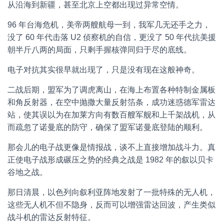
从沿海到新疆，甚至北京上空都出现过异常空情。
96 年台海危机，美帝两艘航母一到，我军几无还手之力，
没了 60 年代击落 U2 侦察机的自信，更没了 50 年代抗美援
朝半斤八两的局面，只剩手握核弹同归于尽的底线。
电子对抗其实很早就出现了，只是没有现在这般神奇。
二战后期，盟军为了调虎离山，在海上布置各种特制金属板
和角反射器，在空中抛撒大量反射箔条，成功迷惑德军雷达
站，使其误以为在加莱方向有数百艘军舰和上千架战机，从
而疏忽了诺曼底的防守，确保了盟军诺曼底登陆的顺利。
那会儿的电子战更像是情报战，谈不上直接增加战斗力。真
正使电子战形成碾压之势的经典之战是 1982 年的叙以贝卡
谷地之战。
那日清晨，以色列向叙利亚阵地发射了一批特殊的无人机，
这些无人机不但不隐身，反而可以增强雷达回波，产生类似
战斗机的雷达反射特征。