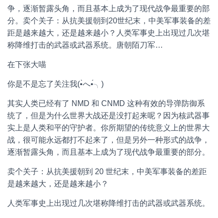
争，逐渐暂露头角，而且基本上成为了现代战争最重要的部
分。卖个关子：从抗美援朝到20世纪末，中美军事装备的差
距是越来越大，还是越来越小？人类军事史上出现过几次堪
称降维打击的武器或武器系统。唐朝陌刀军…
在下张大喵
你是不是忘了关注我(•̀へ•́╮)
其实人类已经有了 NMD 和 CNMD 这种有效的导弹防御系
统了，但是为什么世界大战还是没打起来呢？因为核武器事
实上是人类和平的守护者。你所期望的传统意义上的世界大
战，很可能永远都打不起来了，但是另外一种形式的战争，
逐渐暂露头角，而且基本上成为了现代战争最重要的部分。
卖个关子：从抗美援朝到 20 世纪末，中美军事装备的差距
是越来越大，还是越来越小？
人类军事史上出现过几次堪称降维打击的武器或武器系统。