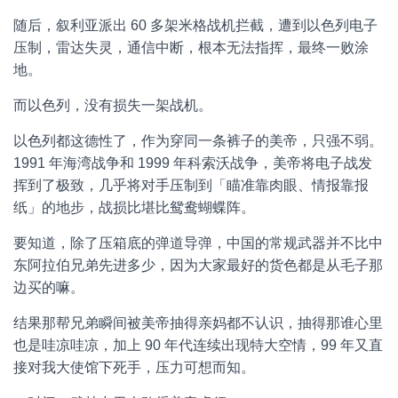
随后，叙利亚派出 60 多架米格战机拦截，遭到以色列电子
压制，雷达失灵，通信中断，根本无法指挥，最终一败涂
地。
而以色列，没有损失一架战机。
以色列都这德性了，作为穿同一条裤子的美帝，只强不弱。
1991 年海湾战争和 1999 年科索沃战争，美帝将电子战发
挥到了极致，几乎将对手压制到「瞄准靠肉眼、情报靠报
纸」的地步，战损比堪比鸳鸯蝴蝶阵。
要知道，除了压箱底的弹道导弹，中国的常规武器并不比中
东阿拉伯兄弟先进多少，因为大家最好的货色都是从毛子那
边买的嘛。
结果那帮兄弟瞬间被美帝抽得亲妈都不认识，抽得那谁心里
也是哇凉哇凉，加上 90 年代连续出现特大空情，99 年又直
接对我大使馆下死手，压力可想而知。