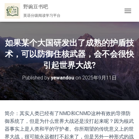
野豌豆书吧
英语分级阅读学习平台
切
换
导
航
如果某个大国研发出了成熟的护盾技
术，可以防御住核武器，会不会很快
引起世界大战?
Published by
yewandou
on
2025年9月11日
简介：其实人类已经有了NMD和CNMD这种有效的导弹防
御系统了，但是为什么世界大战还是没打起来呢？因为核武
器事实上是人类和平的守护者。你所期望的传统意义上的世
界大战，很可能永远都打不起来了，但是另外一种形式的战