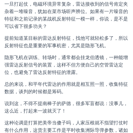
一旦打起仗，电磁环境异常复杂，雷达接收到的信号肯定夹
杂着一堆噪音，犹如在菜市场听声辨位。如果有一片噪音的
特征和之前记录的某战机反射特征一模一样，你说，是不是
可以省下很多功夫？
提前知道某目标的雷达反射特征，找他可就轻松多了，所以
反射特征也是重要的军事机密，尤其是隐形飞机。
隐形飞机在训练、转场时，通常都会挂龙伯透镜，一种能增
强雷达反射信号的装置，这样不但方便自己的空管雷达定
位，也避免了雷达反射特征的泄露。
总的来说，和平年代雷达的作用就是相互照一照，收集特征
数据，谈判的时候都是筹码。
说到这，不得不提南棒子的萨德，很多军盲都说：没事儿，
这么近，打起来一波就灭了！
这种论调是打算把美帝当傻子吗，人家压根就不指望打仗时
有什么作用，这货主要工作是平时收集洲际导弹参数，诸如