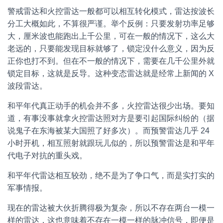
警戒雷达和火控雷达一般都可以相互转化模式，雷达按波长
分工大概如此，不算很严谨。举个反例：只要发射功率足够
大，厘米波也能跑出上千公里，可在一般的情况下，这么大
老远的，只要能发现目标就够了，锁定没什么意义，因为反
正你也打不到。但在不一般的情况下，需要在几千公里外就
锁定目标，这就是反导。这种变态雷达就是经常上新闻的 X
波段雷达。
和平年代真正动手的机会并不多，火控雷达很少出场。要知
道，有事没事就拿火控雷达照对方是要引起国际纠纷的（据
说鬼子在东海被某大国照了好多次）。而预警雷达几乎 24
小时开机，相互照射就跟玩儿似的，所以预警雷达是和平年
代电子对抗的重头戏。
和平年代雷达相互较劲，绝不是为了争口气，而是实打实的
军事情报。
现在的雷达被大伙折腾得极为复杂，所以不存在两台一模一
样的雷达，这也意味着不存在一模一样的脉冲信号，即便是