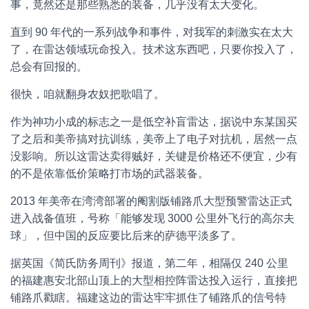
事，竟然还是那些熟悉的装备，几乎没有太大变化。
直到 90 年代的一系列战争和事件，对我军的刺激实在太大
了，在雷达领域玩命投入。技术这东西吧，只要你投入了，
总会有回报的。
很快，咱就翻身农奴把歌唱了。
作为神功小成的标志之一是低空补盲雷达，据说中东某国买
了之后和美帝搞对抗训练，美帝上了电子对抗机，居然一点
没影响。所以这雷达卖得贼好，关键是价格还不便宜，少有
的不是依靠低价策略打市场的武器装备。
2013 年美帝在湾湾部署的阉割版铺路爪大型预警雷达正式
进入战备值班，号称「能够发现 3000 公里外飞行的高尔夫
球」，但中国的反应要比后来的萨德平淡多了。
据英国《简氏防务周刊》报道，第二年，相隔仅 240 公里
的福建惠安北部山顶上的大型相控阵雷达投入运行，直接把
铺路爪戳瞎。福建这边的雷达牢牢抓住了铺路爪的信号特