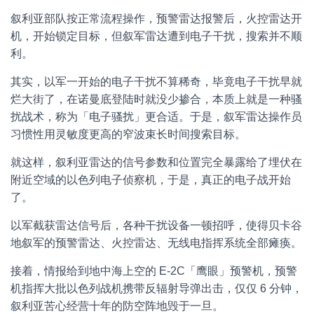
叙利亚部队按正常流程操作，预警雷达报警后，火控雷达开
机，开始锁定目标，但叙军雷达遭到电子干扰，搜索并不顺
利。
其实，以军一开始的电子干扰不算稀奇，毕竟电子干扰早就
烂大街了，在诺曼底登陆时就没少掺合，本质上就是一种骚
扰战术，称为「电子骚扰」更合适。于是，叙军雷达操作员
习惯性用灵敏度更高的窄波束长时间搜索目标。
就这样，叙利亚雷达的信号参数和位置完全暴露给了埋伏在
附近空域的以色列电子侦察机，于是，真正的电子战开始
了。
以军截获雷达信号后，各种干扰设备一顿招呼，使得贝卡谷
地叙军的预警雷达、火控雷达、无线电指挥系统全部瘫痪。
接着，情报给到地中海上空的 E-2C「鹰眼」预警机，预警
机指挥大批以色列战机携带反辐射导弹出击，仅仅 6 分钟，
叙利亚苦心经营十年的防空阵地毁于一旦。