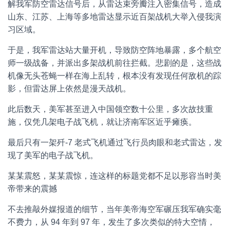
解我军防空雷达信号后，从雷达束旁瓣注入密集信号，造成
山东、江苏、上海等多地雷达显示近百架战机大举入侵我演
习区域。
于是，我军雷达站大量开机，导致防空阵地暴露，多个航空
师一级战备，并派出多架战机前往拦截。悲剧的是，这些战
机像无头苍蝇一样在海上乱转，根本没有发现任何敌机的踪
影，但雷达屏上依然是漫天战机。
此后数天，美军甚至进入中国领空数十公里，多次故技重
施，仅凭几架电子战飞机，就让济南军区近乎瘫痪。
最后只有一架歼-7 老式飞机通过飞行员肉眼和老式雷达，发
现了美军的电子战飞机。
某某震怒，某某震惊，连这样的标题党都不足以形容当时美
帝带来的震撼
不去推敲外媒报道的细节，当年美帝海空军碾压我军确实毫
不费力，从 94 年到 97 年，发生了多次类似的特大空情，