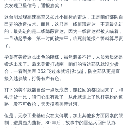
次发现卫星信号，通报嘉奖！
这台能发现高速高空又如此小目标的雷达，正是咱们部队自
己弄的改造技术。而且，这只是一线值班雷达，不算最先进
的，最先进的是二线隐蔽雷达。因为一线雷达都被人瞄着，
一旦动起手来，第一时间被抹平，临死前能报个警就算尽责
了。
毕竟有美帝这么出色的陪练，虽然装备不行，人员素质还是
锻炼出来了。后来美帝打越南，咱们的雷达部队就没少掺
合，一看到美帝 B52 飞过来就通报北越，防空部队更是直
接入越参战，打得有声有色。
打下的美军残骸自然一点没浪费，能拉回的都拉回来了，和
毛子货一比，咱们心里有数了，从此就走上了铁杆美粉的道
路一发不可收拾，天天摸着美帝过河。
但是，无奈工业基础实在太薄弱，加上其他多方面因素的限
制，进展颇为曲折。30 年后，故事中的雷达兵回部队办