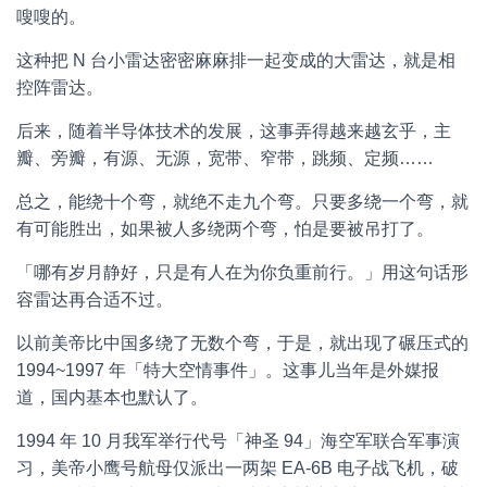
嗖嗖的。
这种把 N 台小雷达密密麻麻排一起变成的大雷达，就是相
控阵雷达。
后来，随着半导体技术的发展，这事弄得越来越玄乎，主
瓣、旁瓣，有源、无源，宽带、窄带，跳频、定频……
总之，能绕十个弯，就绝不走九个弯。只要多绕一个弯，就
有可能胜出，如果被人多绕两个弯，怕是要被吊打了。
「哪有岁月静好，只是有人在为你负重前行。」用这句话形
容雷达再合适不过。
以前美帝比中国多绕了无数个弯，于是，就出现了碾压式的
1994~1997 年「特大空情事件」。这事儿当年是外媒报
道，国内基本也默认了。
1994 年 10 月我军举行代号「神圣 94」海空军联合军事演
习，美帝小鹰号航母仅派出一两架 EA-6B 电子战飞机，破