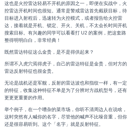
这也是火控雷达轻易不开机的原因之一，即便在实战中，火
控雷达开机时间也很短。通常是警戒雷达首先截获目标，待
目标进入射程后，迅速转为火控模式，或者报告给火控雷
达，接着就是开机、锁定、开火、关机，不太会长时间开机
搜索目标。有兴趣的同学可以看看打 U2 的案例，把这套路
整得明明白白，非常经典！
既然雷达特征这么金贵，是不是得供起来？
所谓不入虎穴焉得虎子，自己的雷达特征是金贵，但对方的
雷达反射特征也很金贵。
无论是战机还是军舰，反射的雷达波也和指纹一样，有一定
的特征，收集这种特征不单是为了分辨对方战机型号，还有
更更更重要的作用。
举个例子，在一个嘈杂的菜市场，你听不清周边人在说啥，
这时突然有人喊你的名字，尽管他的喊声不比噪音重，但你
还是很容易听到。这个「名字」就是反射特征。