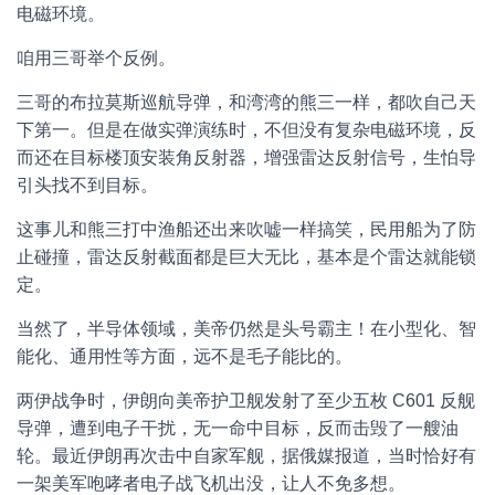
电磁环境。
咱用三哥举个反例。
三哥的布拉莫斯巡航导弹，和湾湾的熊三一样，都吹自己天
下第一。但是在做实弹演练时，不但没有复杂电磁环境，反
而还在目标楼顶安装角反射器，增强雷达反射信号，生怕导
引头找不到目标。
这事儿和熊三打中渔船还出来吹嘘一样搞笑，民用船为了防
止碰撞，雷达反射截面都是巨大无比，基本是个雷达就能锁
定。
当然了，半导体领域，美帝仍然是头号霸主！在小型化、智
能化、通用性等方面，远不是毛子能比的。
两伊战争时，伊朗向美帝护卫舰发射了至少五枚 C601 反舰
导弹，遭到电子干扰，无一命中目标，反而击毁了一艘油
轮。最近伊朗再次击中自家军舰，据俄媒报道，当时恰好有
一架美军咆哮者电子战飞机出没，让人不免多想。